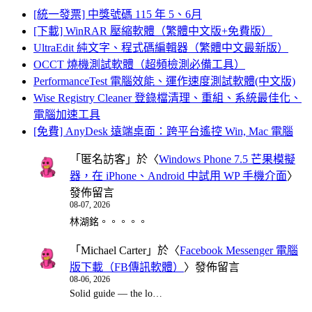
[統一發票] 中獎號碼 115 年 5、6月
[下載] WinRAR 壓縮軟體（繁體中文版+免費版）
UltraEdit 純文字、程式碼編輯器（繁體中文最新版）
OCCT 燒機測試軟體（超頻檢測必備工具）
PerformanceTest 電腦效能、運作速度測試軟體(中文版)
Wise Registry Cleaner 登錄檔清理、重組、系統最佳化、
電腦加速工具
[免費] AnyDesk 遠端桌面：跨平台遙控 Win, Mac 電腦
「
匿名訪客
」於〈
Windows Phone 7.5 芒果模擬
器，在 iPhone、Android 中試用 WP 手機介面
〉
發佈留言
08-07, 2026
林湖銘。。。。。
「
Michael Carter
」於〈
Facebook Messenger 電腦
版下載（FB傳訊軟體）
〉發佈留言
08-06, 2026
Solid guide — the lo…