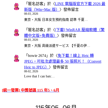
「
匿名訪客
」於〈
LINE 電腦版官方下載 2026 最
新版（Win+Mac 版）
〉發佈留言
08-03, 2026
東京・大阪 日本女生預約指南 認準 千夏…
「
匿名訪客
」於〈
[下載] WinRAR 壓縮軟體（繁
體中文版+免費版）
〉發佈留言
08-03, 2026
東京・大阪 高級派遣サービス 【千夏の伊…
「
bowie 2674
」於〈
免下載！線上 Heic 轉
JPEG，可批次處理最多 50 張照片！（Convert
Heic to JPEG）
〉發佈留言
08-02, 2026
Love that I can batc…
[統一發票] 中獎號碼 115 年5、6月