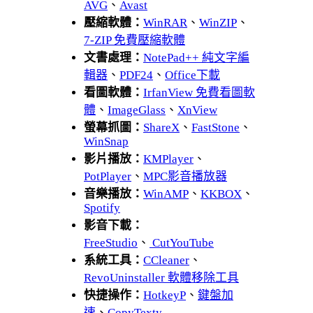
AVG
、
Avast
壓縮軟體：
WinRAR
、
WinZIP
、
7-ZIP 免費壓縮軟體
文書處理：
NotePad++ 純文字編
輯器
、
PDF24
、
Office下載
看圖軟體：
IrfanView 免費看圖軟
體
、
ImageGlass
、
XnView
螢幕抓圖：
ShareX
、
FastStone
、
WinSnap
影片播放：
KMPlayer
、
PotPlayer
、
MPC影音播放器
音樂播放：
WinAMP
、
KKBOX
、
Spotify
影音下載：
FreeStudio
、
CutYouTube
系統工具：
CCleaner
、
RevoUninstaller 軟體移除工具
快捷操作：
HotkeyP
、
鍵盤加
速
、
CopyTexty