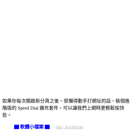
如果你每次開啟新分頁之後，佷懶得動手打網址的話，裝個進
階版的 Speed Dial 擴充套件，可以讓我們上網時更輕鬆愉快
些。
▇ 軟體小檔案 ▇
(錯誤、版本更新回報)