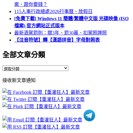
案、跟你要錢？
115人事行政總處2026行事曆、放假日
[免費下載] Windows 11 簡體/繁體中文版 光碟映像 (ISO
檔案) 官方網站正式版本
最新酒駕罰則：關3年、罰30萬、扣駕照牌照
【注音符號】轉【漢語拼音】字母對照表
全部文章分類
全
部
接收新文章通知
文
章
分
類