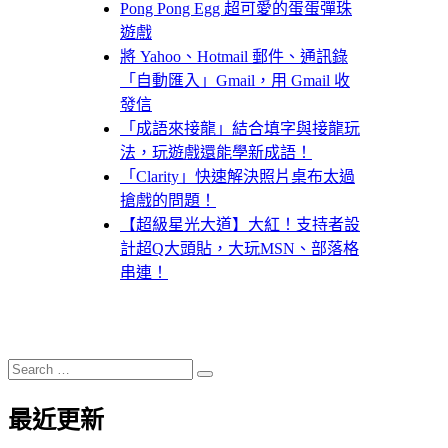
Pong Pong Egg 超可愛的蛋蛋彈珠
遊戲
將 Yahoo、Hotmail 郵件、通訊錄
「自動匯入」Gmail，用 Gmail 收
發信
「成語來接龍」結合填字與接龍玩
法，玩遊戲還能學新成語！
「Clarity」快速解決照片桌布太過
搶戲的問題！
【超級星光大道】大紅！支持者設
計超Q大頭貼，大玩MSN、部落格
串連！
Search
Search
for:
最近更新