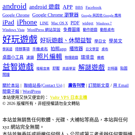
android
android 遊戲
APP
BBS
Facebook
Google Chrome 瀏覽器
Google Chrome
Google 與其他 Google 應用
iPhone
iPad
PDF
widget
LINE
Mac OS X
Windows 7
免費圖庫
Windows Vista
WordPress 網站架設
動作遊戲
動態桌布
好玩遊戲
好玩遊戲、休閒益智
學英文
學日文
播放器
拍照app
待辦事項
手機桌布
學英語
日文學習
桌布
照片編輯
桌面小工具
環境音
濾鏡
療癒
物理遊戲
益智遊戲
解謎遊戲
舒壓
貼圖
計時器
睡眠音樂
英語學習
鬧鐘
關於本站
|
聯絡站長(Contact Us)
|
廣告刊登
|
訂閱新文章
/
用 Email
閱電子報
|
WordPress
本站使用又快又便宜的：
Vultr VPS 日本主機
© 2026 版權所有，非經授權請勿全文轉貼
本站並無銷售任何軟體、光碟、大補帖等商品，本站與任何
xyz 網站完全無關。
本站並無委託或授權任何個人、公司或第三者承辦任何電腦維