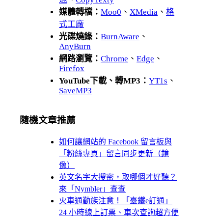
媒體轉檔：
Moo0
、
XMedia
、
格
式工廠
光碟燒錄：
BurnAware
、
AnyBurn
網路瀏覽：
Chrome
、
Edge
、
Firefox
YouTube下載、轉MP3：
YT1s
、
SaveMP3
隨機文章推薦
如何讓網站的 Facebook 留言板與
「粉絲專頁」留言同步更新（鏡
像）
英文名字大搜密，取哪個才好聽？
來「Nymbler」查查
火車通勤族注意！「臺鐵e訂通」
24 小時線上訂票、車次查詢超方便