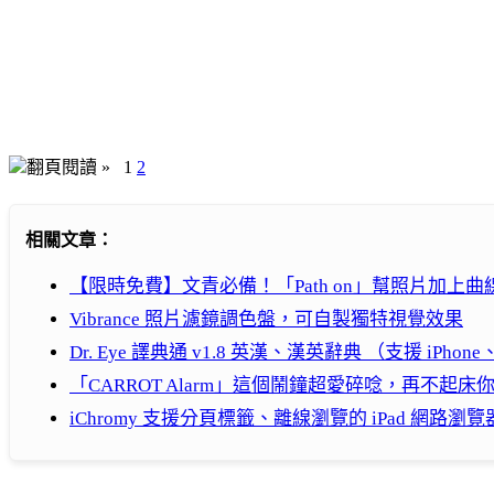
翻頁閱讀 »
1
2
相關文章：
【限時免費】文青必備！「Path on」幫照片加上曲
Vibrance 照片濾鏡調色盤，可自製獨特視覺效果
Dr. Eye 譯典通 v1.8 英漢、漢英辭典 （支援 iPhone、
「CARROT Alarm」這個鬧鐘超愛碎唸，再不起床
iChromy 支援分頁標籤、離線瀏覽的 iPad 網路瀏覽器（