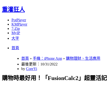
重灌狂人
PotPlayer
KMPlayer
7-Zip
MyIP
大字
Menu
Skip
首頁
to
content
首頁
»
手機：iPhone App
»
購物理財、生活應用
最後更新：10/31/2022
by
CoreYi
購物時最好用！「FusionCalc2」超