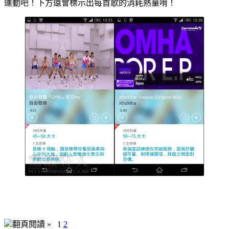
運動吧！下方還會標示出每首歌的消耗熱量唷！
翻頁閱讀 »
1
2