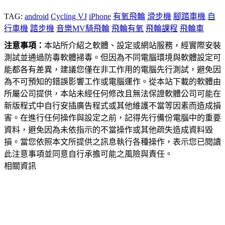
TAG:
android
Cycling VJ
iPhone
有氧飛輪
滑步機
腳踏車機
自
行車機
踏步機
音樂MV騎飛輪
飛輪有氧
飛輪課程
飛輪車
注意事項：
本站所介紹之軟體、設定或網站服務，經實際安裝
測試並通過防毒軟體掃毒。但因為不同電腦環境與軟體設定可
能都各有差異，建議您僅在非工作用的電腦先行測試，避免因
為不可預知的錯誤影響工作或電腦運作。從本站下載的軟體由
所屬公司提供，本站未經任何修改且無法保證軟體公司可能在
新版程式中自行安插廣告程式或其他維護不當等因素而造成損
害。在進行任何操作與設定之前，記得先行備份電腦中的重要
資料，避免因為未依指示的不當操作或其他疏失造成資料毀
損。當您依照本文所提供之訊息執行各種操作，表示您已閱讀
此注意事項並同意自行承擔可能之風險與責任。
相關資訊