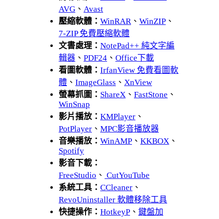
AVG
、
Avast
壓縮軟體：
WinRAR
、
WinZIP
、
7-ZIP 免費壓縮軟體
文書處理：
NotePad++ 純文字編
輯器
、
PDF24
、
Office下載
看圖軟體：
IrfanView 免費看圖軟
體
、
ImageGlass
、
XnView
螢幕抓圖：
ShareX
、
FastStone
、
WinSnap
影片播放：
KMPlayer
、
PotPlayer
、
MPC影音播放器
音樂播放：
WinAMP
、
KKBOX
、
Spotify
影音下載：
FreeStudio
、
CutYouTube
系統工具：
CCleaner
、
RevoUninstaller 軟體移除工具
快捷操作：
HotkeyP
、
鍵盤加