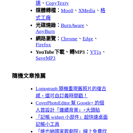
速
、
CopyTexty
媒體轉檔：
Moo0
、
XMedia
、
格
式工廠
光碟燒錄：
BurnAware
、
AnyBurn
網路瀏覽：
Chrome
、
Edge
、
Firefox
YouTube下載、轉MP3：
YT1s
、
SaveMP3
隨機文章推薦
Lomograph 隨機重現舊照片的復古
感，還可自訂義時間戳！
CoverPhotoEditor 幫 Google+ 的個
人首設計「連續背景」+大頭貼
「記帳 widget 小部件」超快速桌面
記帳小工具
「維也納國家歌劇院」線上免費欣