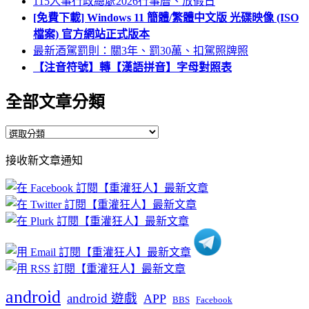
115人事行政總處2026行事曆、放假日
[免費下載] Windows 11 簡體/繁體中文版 光碟映像 (ISO
檔案) 官方網站正式版本
最新酒駕罰則：關3年、罰30萬、扣駕照牌照
【注音符號】轉【漢語拼音】字母對照表
全部文章分類
全
部
接收新文章通知
文
章
分
類
android
android 遊戲
APP
BBS
Facebook