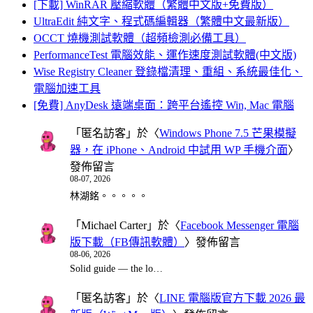
[下載] WinRAR 壓縮軟體（繁體中文版+免費版）
UltraEdit 純文字、程式碼編輯器（繁體中文最新版）
OCCT 燒機測試軟體（超頻檢測必備工具）
PerformanceTest 電腦效能、運作速度測試軟體(中文版)
Wise Registry Cleaner 登錄檔清理、重組、系統最佳化、
電腦加速工具
[免費] AnyDesk 遠端桌面：跨平台遙控 Win, Mac 電腦
「
匿名訪客
」於〈
Windows Phone 7.5 芒果模擬
器，在 iPhone、Android 中試用 WP 手機介面
〉
發佈留言
08-07, 2026
林湖銘。。。。。
「
Michael Carter
」於〈
Facebook Messenger 電腦
版下載（FB傳訊軟體）
〉發佈留言
08-06, 2026
Solid guide — the lo…
「
匿名訪客
」於〈
LINE 電腦版官方下載 2026 最