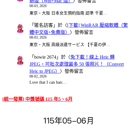
新版（Win+Mac 版）
〉發佈留言
08-03, 2026
東京・大阪 日本女生預約指南 認準 千夏…
「
匿名訪客
」於〈
[下載] WinRAR 壓縮軟體（繁
體中文版+免費版）
〉發佈留言
08-03, 2026
東京・大阪 高級派遣サービス 【千夏の伊…
「
bowie 2674
」於〈
免下載！線上 Heic 轉
JPEG，可批次處理最多 50 張照片！（Convert
Heic to JPEG）
〉發佈留言
08-02, 2026
Love that I can batc…
[統一發票] 中獎號碼 115 年5、6月