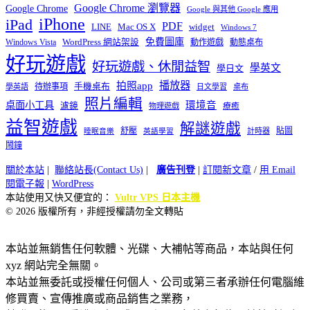
Google Chrome 瀏覽器
Google Chrome
Google 與其他 Google 應用
iPhone
iPad
PDF
widget
LINE
Mac OS X
Windows 7
免費圖庫
Windows Vista
WordPress 網站架設
動作遊戲
動態桌布
好玩遊戲
好玩遊戲、休閒益智
學英文
學日文
播放器
拍照app
待辦事項
手機桌布
學英語
日文學習
桌布
照片編輯
桌面小工具
環境音
濾鏡
療癒
物理遊戲
益智遊戲
解謎遊戲
舒壓
貼圖
計時器
睡眠音樂
英語學習
鬧鐘
關於本站
|
聯絡站長(Contact Us)
|
廣告刊登
|
訂閱新文章
/
用 Email
閱電子報
|
WordPress
本站使用又快又便宜的：
Vultr VPS 日本主機
© 2026 版權所有，非經授權請勿全文轉貼
本站並無銷售任何軟體、光碟、大補帖等商品，本站與任何
xyz 網站完全無關。
本站並無委託或授權任何個人、公司或第三者承辦任何電腦維
修買賣、宣傳推廣或商品銷售之業務，