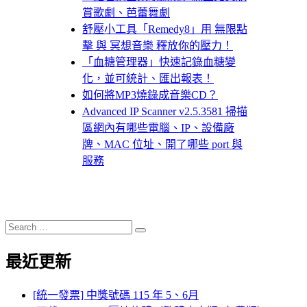
賞歌劇、芭蕾舞劇
舒壓小工具「Remedy8」用 無限點
擊 與 冥想音樂 釋放你的壓力！
「血糖管理器」快速記錄血糖變
化，並可統計、匯出報表！
如何將MP3燒錄成音樂CD？
Advanced IP Scanner v2.5.3581 掃描
區網內有哪些電腦、IP、設備廠
牌、MAC 位址、開了哪些 port 與
服務
Search
Search
for:
最近更新
[統一發票] 中獎號碼 115 年 5、6月