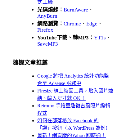
式工廠
光碟燒錄：
BurnAware
、
AnyBurn
網路瀏覽：
Chrome
、
Edge
、
Firefox
YouTube下載、轉MP3：
YT1s
、
SaveMP3
隨機文章推薦
Google 將把 Analytics 統計功能整
合至 Adsense 服務中
Firesize 線上縮圖工具，貼入圖片連
結、輸入尺寸就 OK！
Retromo 手繪童趣復古風照片編輯
程式
如何在部落格放 Facebook 的
「讚」按鈕（以 WordPress 為例）
最新！網頁版的Yahoo 即時通！