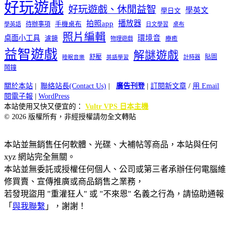
好玩遊戲
好玩遊戲、休閒益智
學英文
學日文
播放器
拍照app
待辦事項
手機桌布
學英語
日文學習
桌布
照片編輯
桌面小工具
環境音
濾鏡
療癒
物理遊戲
益智遊戲
解謎遊戲
舒壓
貼圖
計時器
睡眠音樂
英語學習
鬧鐘
關於本站
|
聯絡站長(Contact Us)
|
廣告刊登
|
訂閱新文章
/
用 Email
閱電子報
|
WordPress
本站使用又快又便宜的：
Vultr VPS 日本主機
© 2026 版權所有，非經授權請勿全文轉貼
本站並無銷售任何軟體、光碟、大補帖等商品，本站與任何
xyz 網站完全無關。
本站並無委託或授權任何個人、公司或第三者承辦任何電腦維
修買賣、宣傳推廣或商品銷售之業務，
若發現盜用 "重灌狂人" 或 "不來恩" 名義之行為，請協助通報
「
與我聯繫
」，謝謝！