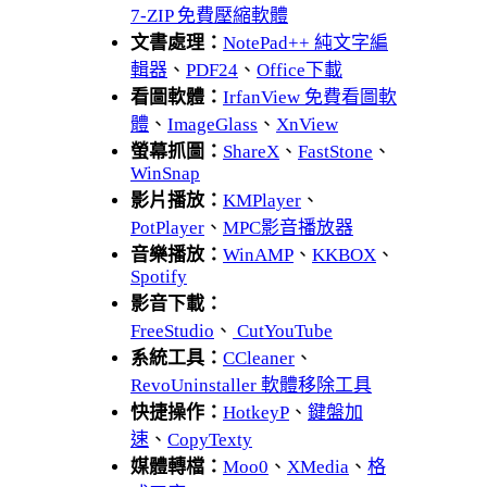
7-ZIP 免費壓縮軟體
文書處理：
NotePad++ 純文字編
輯器
、
PDF24
、
Office下載
看圖軟體：
IrfanView 免費看圖軟
體
、
ImageGlass
、
XnView
螢幕抓圖：
ShareX
、
FastStone
、
WinSnap
影片播放：
KMPlayer
、
PotPlayer
、
MPC影音播放器
音樂播放：
WinAMP
、
KKBOX
、
Spotify
影音下載：
FreeStudio
、
CutYouTube
系統工具：
CCleaner
、
RevoUninstaller 軟體移除工具
快捷操作：
HotkeyP
、
鍵盤加
速
、
CopyTexty
媒體轉檔：
Moo0
、
XMedia
、
格