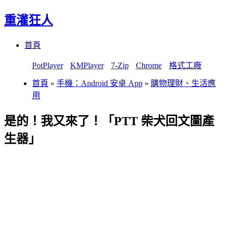
重灌狂人
Menu
Skip
首頁
to
content
PotPlayer
KMPlayer
7-Zip
Chrome
格式工廠
首頁
»
手機：Android 安卓 App
»
購物理財、生活應
用
是的！我又來了！「PTT 柴犬回文圖產
生器」