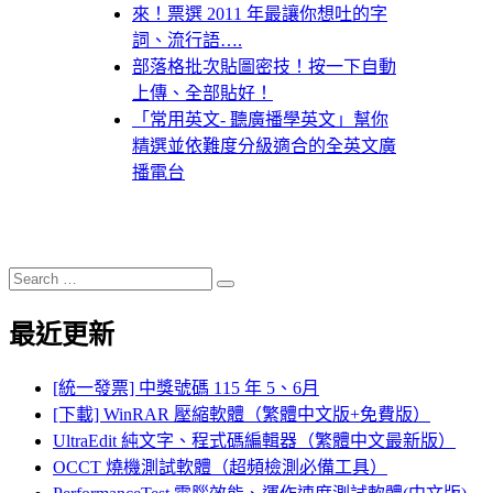
來！票選 2011 年最讓你想吐的字
詞、流行語….
部落格批次貼圖密技！按一下自動
上傳、全部貼好！
「常用英文- 聽廣播學英文」幫你
精選並依難度分級適合的全英文廣
播電台
Search
Search
for:
最近更新
[統一發票] 中獎號碼 115 年 5、6月
[下載] WinRAR 壓縮軟體（繁體中文版+免費版）
UltraEdit 純文字、程式碼編輯器（繁體中文最新版）
OCCT 燒機測試軟體（超頻檢測必備工具）