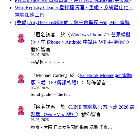
PerformanceTest 電腦效能、運作速度測試軟體(中文版)
Wise Registry Cleaner 登錄檔清理、重組、系統最佳化、
電腦加速工具
[免費] AnyDesk 遠端桌面：跨平台遙控 Win, Mac 電腦
「
匿名訪客
」於〈
Windows Phone 7.5 芒果模擬
器，在 iPhone、Android 中試用 WP 手機介面
〉
發佈留言
08-07, 2026
林湖銘。。。。。
「
Michael Carter
」於〈
Facebook Messenger 電腦
版下載（FB傳訊軟體）
〉發佈留言
08-06, 2026
Solid guide — the lo…
「
匿名訪客
」於〈
LINE 電腦版官方下載 2026 最
新版（Win+Mac 版）
〉發佈留言
08-03, 2026
東京・大阪 日本女生預約指南 認準 千夏…