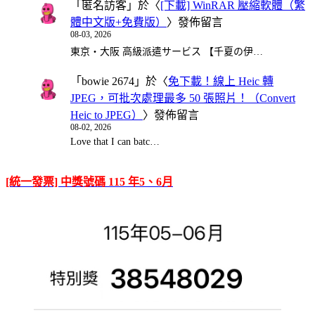
「
匿名訪客
」於〈
[下載] WinRAR 壓縮軟體（繁
體中文版+免費版）
〉發佈留言
08-03, 2026
東京・大阪 高級派遣サービス 【千夏の伊…
「
bowie 2674
」於〈
免下載！線上 Heic 轉
JPEG，可批次處理最多 50 張照片！（Convert
Heic to JPEG）
〉發佈留言
08-02, 2026
Love that I can batc…
[統一發票] 中獎號碼 115 年5、6月