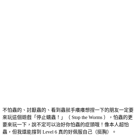
不怕蟲的、討厭蟲的、看到蟲就手癢癢想捏一下的朋友一定要
來玩這個遊戲「停止蠕蟲！」（ Stop the Worms ），怕蟲的更
要來玩一下，說不定可以治好你怕蟲的症頭哦！像本人超怕
蟲，但我還能撐到 Level 6 真的好佩服自己（挺胸）。