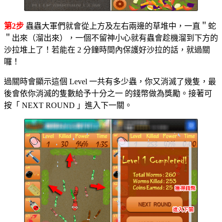
第2步
蟲蟲大軍們就會從上方及左右兩邊的草堆中，一直＂蛇
＂出來（溜出來），一個不留神小心就有蟲會趁機溜到下方的
沙拉堆上了！若能在 2 分鐘時間內保護好沙拉的話，就過關
囉！
過關時會顯示這個 Level 一共有多少蟲，你又消滅了幾隻，最
後會依你消滅的隻數給予十分之一 的錢幣做為獎勵。接著可
按「 NEXT ROUND 」進入下一關。