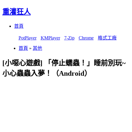
重灌狂人
Menu
Skip
首頁
to
content
PotPlayer
KMPlayer
7-Zip
Chrome
格式工廠
首頁
»
其他
[小噁心遊戲] 「停止蠕蟲！」睡前別玩~
小心蟲蟲入夢！（Android）