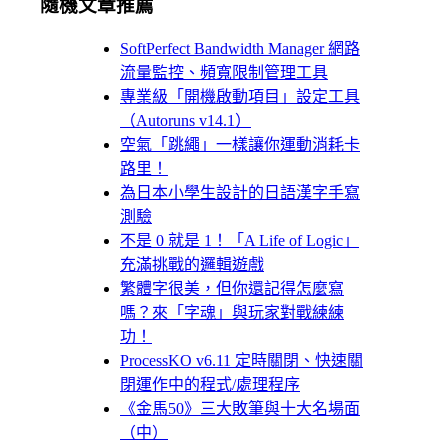
隨機文章推薦
SoftPerfect Bandwidth Manager 網路
流量監控、頻寬限制管理工具
專業級「開機啟動項目」設定工具
（Autoruns v14.1）
空氣「跳繩」一樣讓你運動消耗卡
路里！
為日本小學生設計的日語漢字手寫
測驗
不是 0 就是 1！「A Life of Logic」
充滿挑戰的邏輯遊戲
繁體字很美，但你還記得怎麼寫
嗎？來「字魂」與玩家對戰練練
功！
ProcessKO v6.11 定時關閉、快速關
閉運作中的程式/處理程序
《金馬50》三大敗筆與十大名場面
（中）