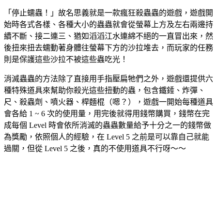
「停止蠕蟲！」故名思義就是一款瘋狂殺蟲蟲的遊戲，遊戲開
始時各式各樣、各種大小的蟲蟲就會從螢幕上方及左右兩邊持
續不斷、接二連三、猶如滔滔江水連綿不絕的一直冒出來，然
後扭來扭去蠕動著身體往螢幕下方的沙拉堆去，而玩家的任務
則是保護這些沙拉不被這些蟲吃光！
消滅蟲蟲的方法除了直接用手指壓扁牠們之外，遊戲還提供六
種特殊道具來幫助你殺光這些扭動的蟲，包含鐵錘、炸彈、
尺、殺蟲劑、噴火器、桿麵棍（嗯？），遊戲一開始每種道具
會各給 1 ~ 6 次的使用量，用完後就得用錢幣購買，錢幣在完
成每個 Level 時會依所消滅的蟲蟲數量給予十分之一的錢幣做
為獎勵，依照個人的經驗，在 Level 5 之前是可以靠自己就能
過關，但從 Level 5 之後，真的不使用道具不行呀～～