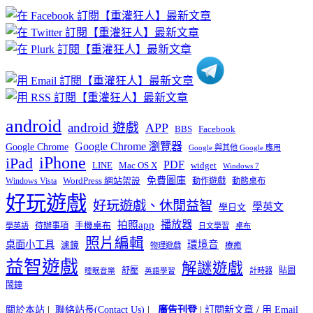
章
分
類
android
android 遊戲
APP
BBS
Facebook
Google Chrome 瀏覽器
Google Chrome
Google 與其他 Google 應用
iPhone
iPad
PDF
widget
LINE
Mac OS X
Windows 7
免費圖庫
Windows Vista
WordPress 網站架設
動作遊戲
動態桌布
好玩遊戲
好玩遊戲、休閒益智
學英文
學日文
播放器
拍照app
待辦事項
手機桌布
學英語
日文學習
桌布
照片編輯
桌面小工具
環境音
濾鏡
療癒
物理遊戲
益智遊戲
解謎遊戲
舒壓
貼圖
計時器
睡眠音樂
英語學習
鬧鐘
關於本站
|
聯絡站長(Contact Us)
|
廣告刊登
|
訂閱新文章
/
用 Email