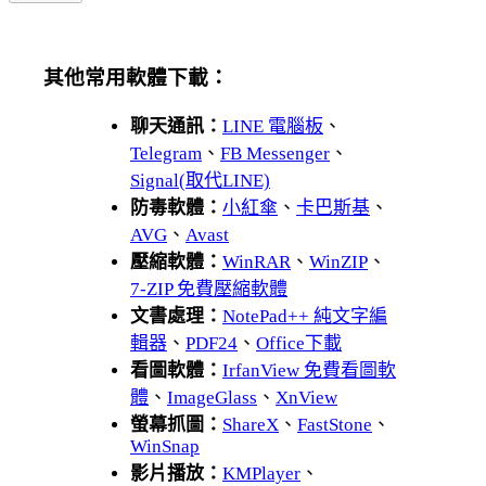
其他常用軟體下載：
聊天通訊：
LINE 電腦板
、
Telegram
、
FB Messenger
、
Signal(取代LINE)
防毒軟體：
小紅傘
、
卡巴斯基
、
AVG
、
Avast
壓縮軟體：
WinRAR
、
WinZIP
、
7-ZIP 免費壓縮軟體
文書處理：
NotePad++ 純文字編
輯器
、
PDF24
、
Office下載
看圖軟體：
IrfanView 免費看圖軟
體
、
ImageGlass
、
XnView
螢幕抓圖：
ShareX
、
FastStone
、
WinSnap
影片播放：
KMPlayer
、