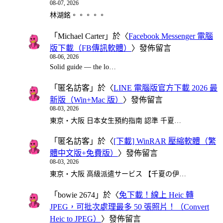
08-07, 2026
林湖銘。。。。。
「
Michael Carter
」於〈
Facebook Messenger 電腦
版下載（FB傳訊軟體）
〉發佈留言
08-06, 2026
Solid guide — the lo…
「
匿名訪客
」於〈
LINE 電腦版官方下載 2026 最
新版（Win+Mac 版）
〉發佈留言
08-03, 2026
東京・大阪 日本女生預約指南 認準 千夏…
「
匿名訪客
」於〈
[下載] WinRAR 壓縮軟體（繁
體中文版+免費版）
〉發佈留言
08-03, 2026
東京・大阪 高級派遣サービス 【千夏の伊…
「
bowie 2674
」於〈
免下載！線上 Heic 轉
JPEG，可批次處理最多 50 張照片！（Convert
Heic to JPEG）
〉發佈留言