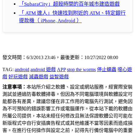
「SubaraCity」超殺時間的百年城市建造遊戲
「 ATM 達人」快速找到附近的 ATM、特定銀行
提款機（ iPhone, Android ）
發文時間：6/3/2013 23:46，最後更新：10/27/2022 08:00
TAG:
android
android 遊戲
APP
stop the worms
停止蠕蟲
噁心遊
戲
好玩遊戲
滅蟲遊戲
益智遊戲
注意事項：
本站所介紹之軟體、設定或網站服務，經實際安裝
測試並通過防毒軟體掃毒。但因為不同電腦環境與軟體設定可
能都各有差異，建議您僅在非工作用的電腦先行測試，避免因
為不可預知的錯誤影響工作或電腦運作。從本站下載的軟體由
所屬公司提供，本站未經任何修改且無法保證軟體公司可能在
新版程式中自行安插廣告程式或其他維護不當等因素而造成損
害。在進行任何操作與設定之前，記得先行備份電腦中的重要