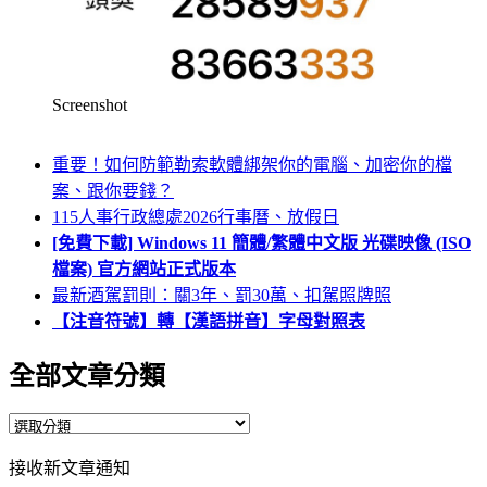
Screenshot
重要！如何防範勒索軟體綁架你的電腦、加密你的檔
案、跟你要錢？
115人事行政總處2026行事曆、放假日
[免費下載] Windows 11 簡體/繁體中文版 光碟映像 (ISO
檔案) 官方網站正式版本
最新酒駕罰則：關3年、罰30萬、扣駕照牌照
【注音符號】轉【漢語拼音】字母對照表
全部文章分類
全
部
接收新文章通知
文