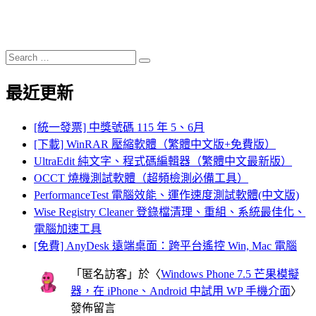
Search
Search
for:
最近更新
[統一發票] 中獎號碼 115 年 5、6月
[下載] WinRAR 壓縮軟體（繁體中文版+免費版）
UltraEdit 純文字、程式碼編輯器（繁體中文最新版）
OCCT 燒機測試軟體（超頻檢測必備工具）
PerformanceTest 電腦效能、運作速度測試軟體(中文版)
Wise Registry Cleaner 登錄檔清理、重組、系統最佳化、
電腦加速工具
[免費] AnyDesk 遠端桌面：跨平台遙控 Win, Mac 電腦
「
匿名訪客
」於〈
Windows Phone 7.5 芒果模擬
器，在 iPhone、Android 中試用 WP 手機介面
〉
發佈留言