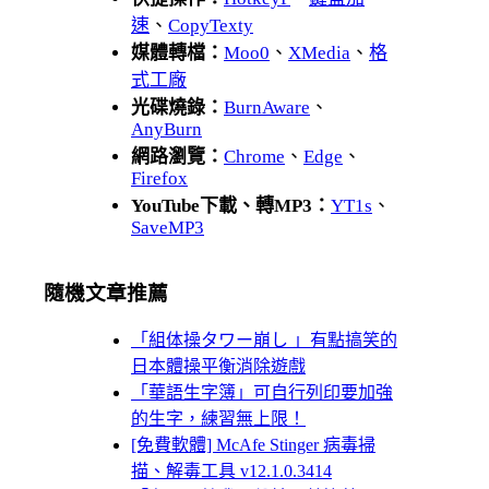
速
、
CopyTexty
媒體轉檔：
Moo0
、
XMedia
、
格
式工廠
光碟燒錄：
BurnAware
、
AnyBurn
網路瀏覽：
Chrome
、
Edge
、
Firefox
YouTube下載、轉MP3：
YT1s
、
SaveMP3
隨機文章推薦
「組体操タワー崩し 」有點搞笑的
日本體操平衡消除遊戲
「華語生字簿」可自行列印要加強
的生字，練習無上限！
[免費軟體] McAfe Stinger 病毒掃
描、解毒工具 v12.1.0.3414