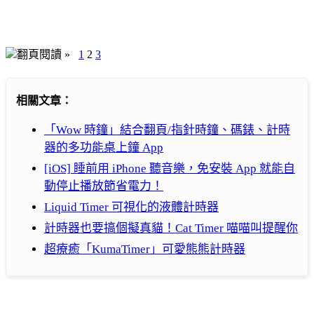
翻頁閱讀 »
1
2
3
相關文章：
「Wow 時鐘」結合翻頁/指針時鐘、碼錶、計時
器的多功能桌上鐘 App
[iOS] 睡前用 iPhone 聽音樂，免安裝 App 就能自
動停止播放節省電力！
Liquid Timer 可視化的液體計時器
計時器也要搞個擬真貓！Cat Timer 喵喵叫提醒你
超療癒「KumaTimer」可愛熊熊計時器