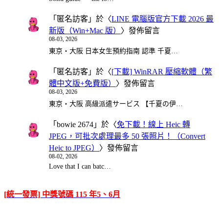
「
匿名訪客
」於〈
LINE 電腦版官方下載 2026 最
新版（Win+Mac 版）
〉發佈留言
08-03, 2026
東京・大阪 日本女生預約指南 認準 千夏…
「
匿名訪客
」於〈
[下載] WinRAR 壓縮軟體（繁
體中文版+免費版）
〉發佈留言
08-03, 2026
東京・大阪 高級派遣サービス 【千夏の伊…
「
bowie 2674
」於〈
免下載！線上 Heic 轉
JPEG，可批次處理最多 50 張照片！（Convert
Heic to JPEG）
〉發佈留言
08-02, 2026
Love that I can batc…
[統一發票] 中獎號碼 115 年5、6月