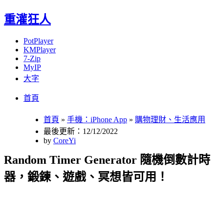
重灌狂人
PotPlayer
KMPlayer
7-Zip
MyIP
大字
Menu
Skip
首頁
to
content
首頁
»
手機：iPhone App
»
購物理財、生活應用
最後更新：12/12/2022
by
CoreYi
Random Timer Generator 隨機倒數計時
器，鍛鍊、遊戲、冥想皆可用！