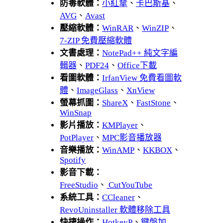
防毒軟體：
小紅傘
、
卡巴斯基
、
AVG
、
Avast
壓縮軟體：
WinRAR
、
WinZIP
、
7-ZIP 免費壓縮軟體
文書處理：
NotePad++ 純文字編
輯器
、
PDF24
、
Office下載
看圖軟體：
IrfanView 免費看圖軟
體
、
ImageGlass
、
XnView
螢幕抓圖：
ShareX
、
FastStone
、
WinSnap
影片播放：
KMPlayer
、
PotPlayer
、
MPC影音播放器
音樂播放：
WinAMP
、
KKBOX
、
Spotify
影音下載：
FreeStudio
、
CutYouTube
系統工具：
CCleaner
、
RevoUninstaller 軟體移除工具
快捷操作：
HotkeyP
、
鍵盤加