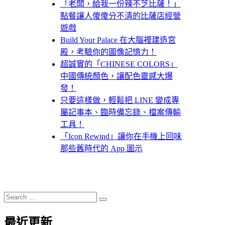
「老闆，給我一份辣不芝比薩！」
點餐讓人傻傻分不清的比薩店經營
遊戲
Build Your Palace 在大腦裡建造宮
殿，考驗你的圖像記憶力！
超誠實的「CHINESE COLORS」
中國傳統顏色，讓配色靈感大爆
發！
只要這樣做，輕鬆把 LINE 變成專
屬記事本、臨時備忘錄、檔案傳輸
工具！
「Icon Rewind」讓你在手機上回味
那些舊時代的 App 圖示
Search
Search
for:
最近更新