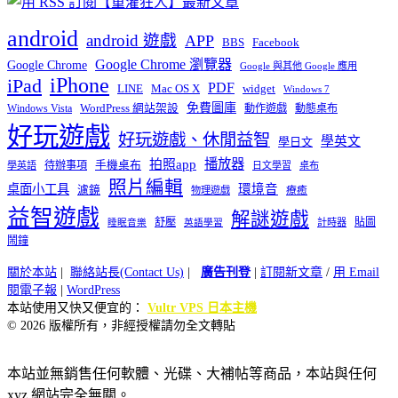
android
android 遊戲
APP
BBS
Facebook
Google Chrome 瀏覽器
Google Chrome
Google 與其他 Google 應用
iPhone
iPad
PDF
widget
LINE
Mac OS X
Windows 7
免費圖庫
Windows Vista
WordPress 網站架設
動作遊戲
動態桌布
好玩遊戲
好玩遊戲、休閒益智
學英文
學日文
播放器
拍照app
待辦事項
手機桌布
學英語
日文學習
桌布
照片編輯
桌面小工具
環境音
濾鏡
療癒
物理遊戲
益智遊戲
解謎遊戲
舒壓
貼圖
計時器
睡眠音樂
英語學習
鬧鐘
關於本站
|
聯絡站長(Contact Us)
|
廣告刊登
|
訂閱新文章
/
用 Email
閱電子報
|
WordPress
本站使用又快又便宜的：
Vultr VPS 日本主機
© 2026 版權所有，非經授權請勿全文轉貼
本站並無銷售任何軟體、光碟、大補帖等商品，本站與任何
xyz 網站完全無關。