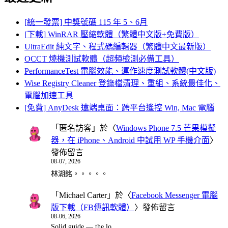
[統一發票] 中獎號碼 115 年 5、6月
[下載] WinRAR 壓縮軟體（繁體中文版+免費版）
UltraEdit 純文字、程式碼編輯器（繁體中文最新版）
OCCT 燒機測試軟體（超頻檢測必備工具）
PerformanceTest 電腦效能、運作速度測試軟體(中文版)
Wise Registry Cleaner 登錄檔清理、重組、系統最佳化、
電腦加速工具
[免費] AnyDesk 遠端桌面：跨平台遙控 Win, Mac 電腦
「
匿名訪客
」於〈
Windows Phone 7.5 芒果模擬
器，在 iPhone、Android 中試用 WP 手機介面
〉
發佈留言
08-07, 2026
林湖銘。。。。。
「
Michael Carter
」於〈
Facebook Messenger 電腦
版下載（FB傳訊軟體）
〉發佈留言
08-06, 2026
Solid guide — the lo…