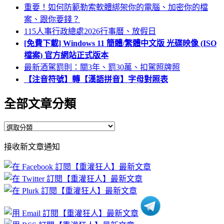
重要！如何防範勒索軟體綁架你的電腦、加密你的檔
案、跟你要錢？
115人事行政總處2026行事曆、放假日
[免費下載] Windows 11 簡體/繁體中文版 光碟映像 (ISO
檔案) 官方網站正式版本
最新酒駕罰則：關3年、罰30萬、扣駕照牌照
【注音符號】轉【漢語拼音】字母對照表
全部文章分類
全
部
接收新文章通知
文
章
分
類