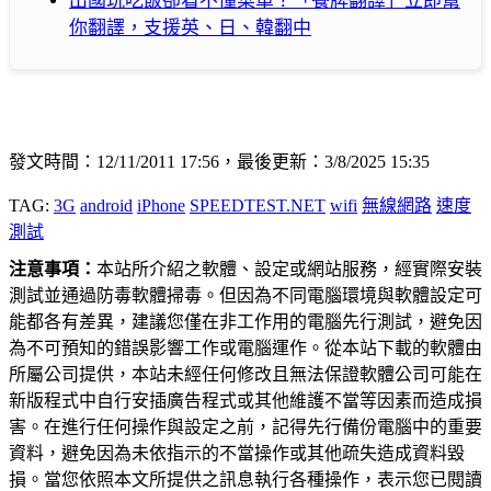
出國玩吃飯卻看不懂菜單？「餐牌翻譯」立即幫
你翻譯，支援英、日、韓翻中
發文時間：12/11/2011 17:56，最後更新：3/8/2025 15:35
TAG:
3G
android
iPhone
SPEEDTEST.NET
wifi
無線網路
速度
測試
注意事項：
本站所介紹之軟體、設定或網站服務，經實際安裝
測試並通過防毒軟體掃毒。但因為不同電腦環境與軟體設定可
能都各有差異，建議您僅在非工作用的電腦先行測試，避免因
為不可預知的錯誤影響工作或電腦運作。從本站下載的軟體由
所屬公司提供，本站未經任何修改且無法保證軟體公司可能在
新版程式中自行安插廣告程式或其他維護不當等因素而造成損
害。在進行任何操作與設定之前，記得先行備份電腦中的重要
資料，避免因為未依指示的不當操作或其他疏失造成資料毀
損。當您依照本文所提供之訊息執行各種操作，表示您已閱讀