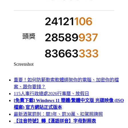
Screenshot
重要！如何防範勒索軟體綁架你的電腦、加密你的檔
案、跟你要錢？
115人事行政總處2026行事曆、放假日
[免費下載] Windows 11 簡體/繁體中文版 光碟映像 (ISO
檔案) 官方網站正式版本
最新酒駕罰則：關3年、罰30萬、扣駕照牌照
【注音符號】轉【漢語拼音】字母對照表