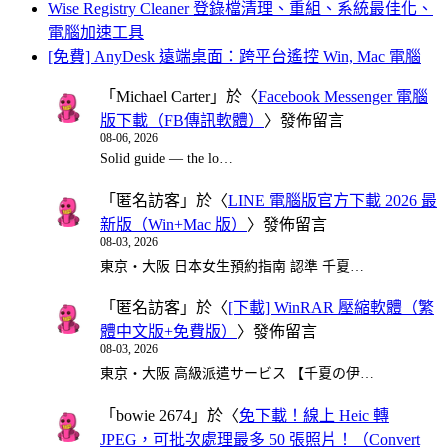
Wise Registry Cleaner 登錄檔清理、重組、系統最佳化、
電腦加速工具
[免費] AnyDesk 遠端桌面：跨平台遙控 Win, Mac 電腦
「
Michael Carter
」於〈
Facebook Messenger 電腦
版下載（FB傳訊軟體）
〉發佈留言
08-06, 2026
Solid guide — the lo…
「
匿名訪客
」於〈
LINE 電腦版官方下載 2026 最
新版（Win+Mac 版）
〉發佈留言
08-03, 2026
東京・大阪 日本女生預約指南 認準 千夏…
「
匿名訪客
」於〈
[下載] WinRAR 壓縮軟體（繁
體中文版+免費版）
〉發佈留言
08-03, 2026
東京・大阪 高級派遣サービス 【千夏の伊…
「
bowie 2674
」於〈
免下載！線上 Heic 轉
JPEG，可批次處理最多 50 張照片！（Convert