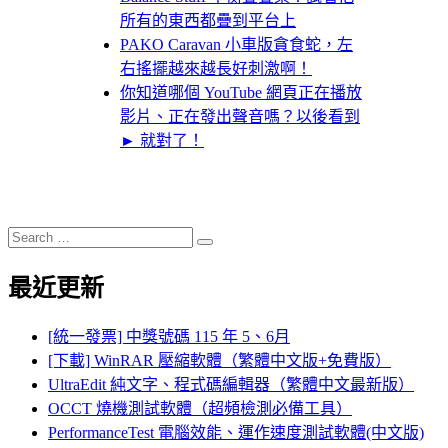
所有的東西都疊到平台上
PAKO Caravan 小車版貪食蛇，左
右搖擺越來越長好刺激啊！
你知道哪個 YouTube 網頁正在播放
影片、正在發出聲音嗎？以後看到
► 就對了！
Search
Search
for:
最近更新
[統一發票] 中獎號碼 115 年 5、6月
[下載] WinRAR 壓縮軟體（繁體中文版+免費版）
UltraEdit 純文字、程式碼編輯器（繁體中文最新版）
OCCT 燒機測試軟體（超頻檢測必備工具）
PerformanceTest 電腦效能、運作速度測試軟體(中文版)