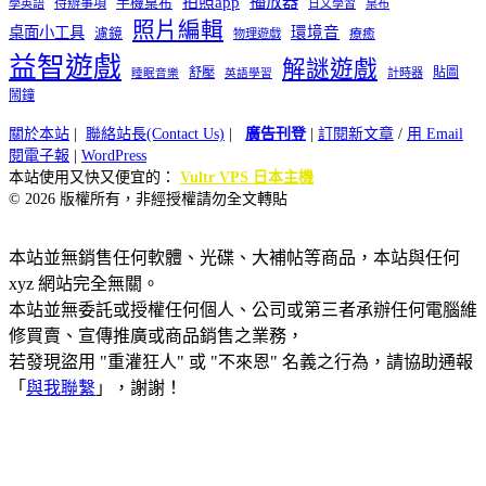
播放器
拍照app
待辦事項
手機桌布
學英語
日文學習
桌布
照片編輯
桌面小工具
環境音
濾鏡
療癒
物理遊戲
益智遊戲
解謎遊戲
舒壓
貼圖
計時器
睡眠音樂
英語學習
鬧鐘
關於本站
|
聯絡站長(Contact Us)
|
廣告刊登
|
訂閱新文章
/
用 Email
閱電子報
|
WordPress
本站使用又快又便宜的：
Vultr VPS 日本主機
© 2026 版權所有，非經授權請勿全文轉貼
本站並無銷售任何軟體、光碟、大補帖等商品，本站與任何
xyz 網站完全無關。
本站並無委託或授權任何個人、公司或第三者承辦任何電腦維
修買賣、宣傳推廣或商品銷售之業務，
若發現盜用 "重灌狂人" 或 "不來恩" 名義之行為，請協助通報
「
與我聯繫
」，謝謝！