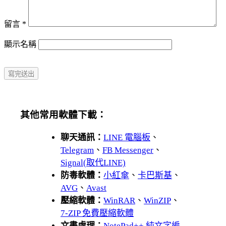
留言
*
顯示名稱
其他常用軟體下載：
聊天通訊：
LINE 電腦板
、
Telegram
、
FB Messenger
、
Signal(取代LINE)
防毒軟體：
小紅傘
、
卡巴斯基
、
AVG
、
Avast
壓縮軟體：
WinRAR
、
WinZIP
、
7-ZIP 免費壓縮軟體
文書處理：
NotePad++ 純文字編