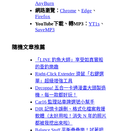
AnyBurn
網路瀏覽：
Chrome
、
Edge
、
Firefox
YouTube下載、轉MP3：
YT1s
、
SaveMP3
隨機文章推薦
「LINE 釣魚大師」享受如真實般
的垂釣樂趣
Right-Click Extender 滑鼠「右鍵選
單」超級增強工具
Decoppa! 五合一卡通漫畫大頭製造
機，每一款都好玩！
Car16 監理站車牌選號小幫手
DIR 記憶卡誤刪、格式化檔案救援
軟體（太好用啦！消失 N 年的照片
都被我挖出來啦）
Balance Stuff 平衡疊疊樂！試著把