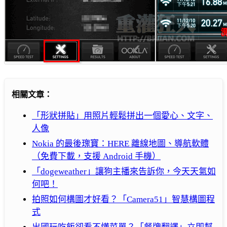
相關文章：
「形狀拼貼」用照片輕鬆拼出一個愛心、文字、
人像
Nokia 的最後瑰寶：HERE 離線地圖、導航軟體
（免費下載，支援 Android 手機）
「dogeweather」讓狗主播來告訴你，今天天氣如
何吧！
拍照如何構圖才好看？「Camera51」智慧構圖程
式