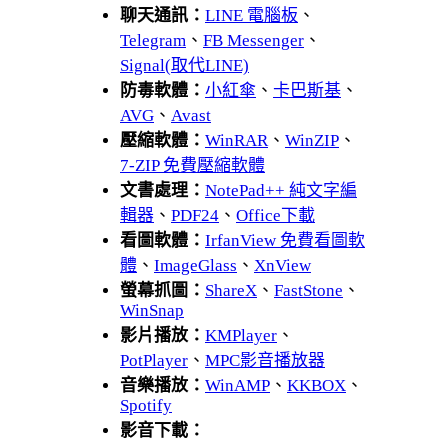
聊天通訊：
LINE 電腦板
、
Telegram
、
FB Messenger
、
Signal(取代LINE)
防毒軟體：
小紅傘
、
卡巴斯基
、
AVG
、
Avast
壓縮軟體：
WinRAR
、
WinZIP
、
7-ZIP 免費壓縮軟體
文書處理：
NotePad++ 純文字編
輯器
、
PDF24
、
Office下載
看圖軟體：
IrfanView 免費看圖軟
體
、
ImageGlass
、
XnView
螢幕抓圖：
ShareX
、
FastStone
、
WinSnap
影片播放：
KMPlayer
、
PotPlayer
、
MPC影音播放器
音樂播放：
WinAMP
、
KKBOX
、
Spotify
影音下載：