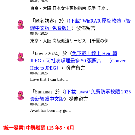
08-03, 2026
東京・大阪 日本女生預約指南 認準 千夏…
「
匿名訪客
」於〈
[下載] WinRAR 壓縮軟體（繁
體中文版+免費版）
〉發佈留言
08-03, 2026
東京・大阪 高級派遣サービス 【千夏の伊…
「
bowie 2674
」於〈
免下載！線上 Heic 轉
JPEG，可批次處理最多 50 張照片！（Convert
Heic to JPEG）
〉發佈留言
08-02, 2026
Love that I can batc…
「
Sumana
」於〈
[下載] avast! 免費防毒軟體 2025
最新繁體中文版
〉發佈留言
08-02, 2026
Avast has been my go…
[統一發票] 中獎號碼 115 年5、6月