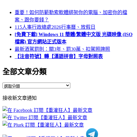
重要！如何防範勒索軟體綁架你的電腦、加密你的檔
案、跟你要錢？
115人事行政總處2026行事曆、放假日
[免費下載] Windows 11 簡體/繁體中文版 光碟映像 (ISO
檔案) 官方網站正式版本
最新酒駕罰則：關3年、罰30萬、扣駕照牌照
【注音符號】轉【漢語拼音】字母對照表
全部文章分類
全
部
接收新文章通知
文
章
分
類