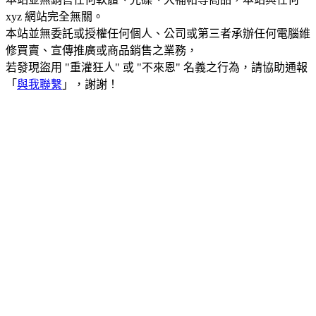
xyz 網站完全無關。
本站並無委託或授權任何個人、公司或第三者承辦任何電腦維
修買賣、宣傳推廣或商品銷售之業務，
若發現盜用 "重灌狂人" 或 "不來恩" 名義之行為，請協助通報
「
與我聯繫
」，謝謝！