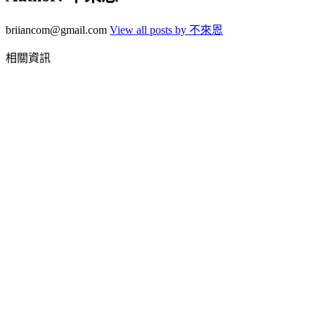
briiancom@gmail.com
View all posts by 不來恩
相關資訊