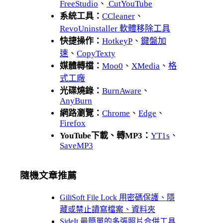
FreeStudio
、
CutYouTube
系統工具：
CCleaner
、
RevoUninstaller 軟體移除工具
快捷操作：
HotkeyP
、
鍵盤加
速
、
CopyTexty
媒體轉檔：
Moo0
、
XMedia
、
格
式工廠
光碟燒錄：
BurnAware
、
AnyBurn
網路瀏覽：
Chrome
、
Edge
、
Firefox
YouTube下載、轉MP3：
YT1s
、
SaveMP3
隨機文章推薦
GiliSoft File Lock 用密碼保護、隱
藏或禁止讀寫檔案、資料夾
SideIt 最簡單的多張照片合併工具