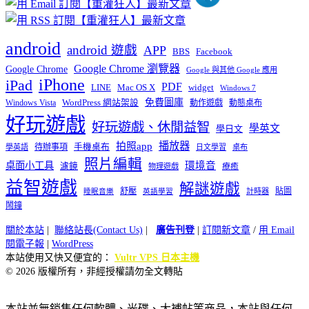
android
android 遊戲
APP
BBS
Facebook
Google Chrome 瀏覽器
Google Chrome
Google 與其他 Google 應用
iPhone
iPad
PDF
widget
LINE
Mac OS X
Windows 7
免費圖庫
Windows Vista
WordPress 網站架設
動作遊戲
動態桌布
好玩遊戲
好玩遊戲、休閒益智
學英文
學日文
播放器
拍照app
待辦事項
手機桌布
學英語
日文學習
桌布
照片編輯
桌面小工具
環境音
濾鏡
療癒
物理遊戲
益智遊戲
解謎遊戲
舒壓
貼圖
計時器
睡眠音樂
英語學習
鬧鐘
關於本站
|
聯絡站長(Contact Us)
|
廣告刊登
|
訂閱新文章
/
用 Email
閱電子報
|
WordPress
本站使用又快又便宜的：
Vultr VPS 日本主機
© 2026 版權所有，非經授權請勿全文轉貼
本站並無銷售任何軟體、光碟、大補帖等商品，本站與任何