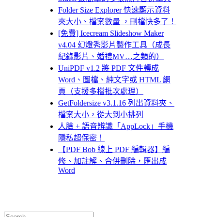
Folder Size Explorer 快速顯示資料
夾大小、檔案數量 ，刪檔快多了！
[免費] Icecream Slideshow Maker
v4.04 幻燈秀影片製作工具（成長
紀錄影片、婚禮MV…之類的）
UniPDF v1.2 將 PDF 文件轉成
Word、圖檔、純文字或 HTML 網
頁（支援多檔批次處理）
GetFoldersize v3.1.16 列出資料夾、
檔案大小，從大到小排列
人臉 + 語音辨識「AppLock」手機
隱私超保密！
【PDF Bob 線上 PDF 編輯器】編
修、加註解、合併刪除，匯出成
Word
Search