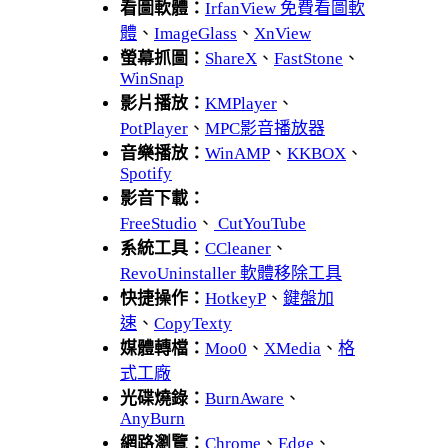
看圖軟體：
IrfanView 免費看圖軟
體
、
ImageGlass
、
XnView
螢幕抓圖：
ShareX
、
FastStone
、
WinSnap
影片播放：
KMPlayer
、
PotPlayer
、
MPC影音播放器
音樂播放：
WinAMP
、
KKBOX
、
Spotify
影音下載：
FreeStudio
、
CutYouTube
系統工具：
CCleaner
、
RevoUninstaller 軟體移除工具
快捷操作：
HotkeyP
、
鍵盤加
速
、
CopyTexty
媒體轉檔：
Moo0
、
XMedia
、
格
式工廠
光碟燒錄：
BurnAware
、
AnyBurn
網路瀏覽：
Chrome
、
Edge
、