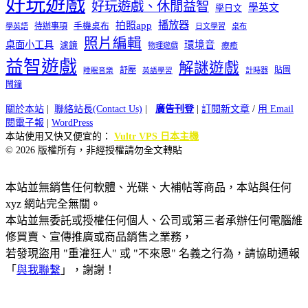
好玩遊戲
好玩遊戲、休閒益智
學英文
學日文
播放器
拍照app
待辦事項
手機桌布
學英語
日文學習
桌布
照片編輯
桌面小工具
環境音
濾鏡
療癒
物理遊戲
益智遊戲
解謎遊戲
舒壓
貼圖
計時器
睡眠音樂
英語學習
鬧鐘
關於本站
|
聯絡站長(Contact Us)
|
廣告刊登
|
訂閱新文章
/
用 Email
閱電子報
|
WordPress
本站使用又快又便宜的：
Vultr VPS 日本主機
© 2026 版權所有，非經授權請勿全文轉貼
本站並無銷售任何軟體、光碟、大補帖等商品，本站與任何
xyz 網站完全無關。
本站並無委託或授權任何個人、公司或第三者承辦任何電腦維
修買賣、宣傳推廣或商品銷售之業務，
若發現盜用 "重灌狂人" 或 "不來恩" 名義之行為，請協助通報
「
與我聯繫
」，謝謝！