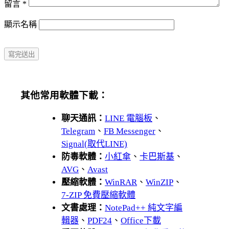
留言
*
顯示名稱
其他常用軟體下載：
聊天通訊：
LINE 電腦板
、
Telegram
、
FB Messenger
、
Signal(取代LINE)
防毒軟體：
小紅傘
、
卡巴斯基
、
AVG
、
Avast
壓縮軟體：
WinRAR
、
WinZIP
、
7-ZIP 免費壓縮軟體
文書處理：
NotePad++ 純文字編
輯器
、
PDF24
、
Office下載