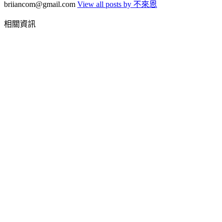
briiancom@gmail.com
View all posts by 不來恩
相關資訊