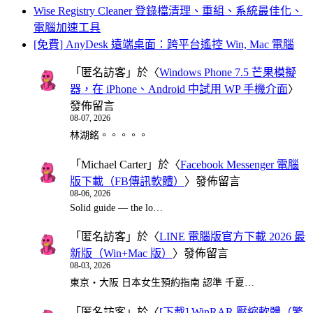
Wise Registry Cleaner 登錄檔清理、重組、系統最佳化、
電腦加速工具
[免費] AnyDesk 遠端桌面：跨平台遙控 Win, Mac 電腦
「
匿名訪客
」於〈
Windows Phone 7.5 芒果模擬
器，在 iPhone、Android 中試用 WP 手機介面
〉
發佈留言
08-07, 2026
林湖銘。。。。。
「
Michael Carter
」於〈
Facebook Messenger 電腦
版下載（FB傳訊軟體）
〉發佈留言
08-06, 2026
Solid guide — the lo…
「
匿名訪客
」於〈
LINE 電腦版官方下載 2026 最
新版（Win+Mac 版）
〉發佈留言
08-03, 2026
東京・大阪 日本女生預約指南 認準 千夏…
「
匿名訪客
」於〈
[下載] WinRAR 壓縮軟體（繁