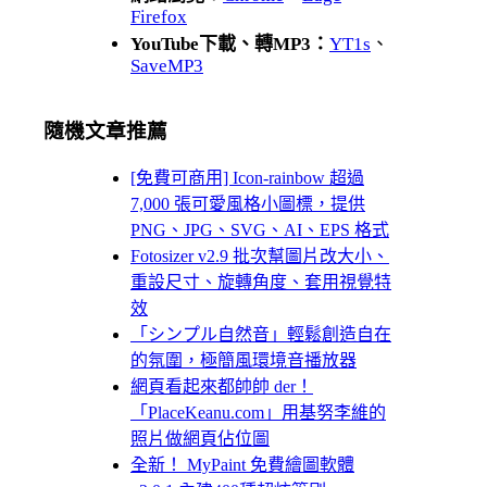
Firefox
YouTube下載、轉MP3：
YT1s
、
SaveMP3
隨機文章推薦
[免費可商用] Icon-rainbow 超過
7,000 張可愛風格小圖標，提供
PNG、JPG、SVG、AI、EPS 格式
Fotosizer v2.9 批次幫圖片改大小、
重設尺寸、旋轉角度、套用視覺特
效
「シンプル自然音」輕鬆創造自在
的氛圍，極簡風環境音播放器
網頁看起來都帥帥 der！
「PlaceKeanu.com」用基努李維的
照片做網頁佔位圖
全新！ MyPaint 免費繪圖軟體