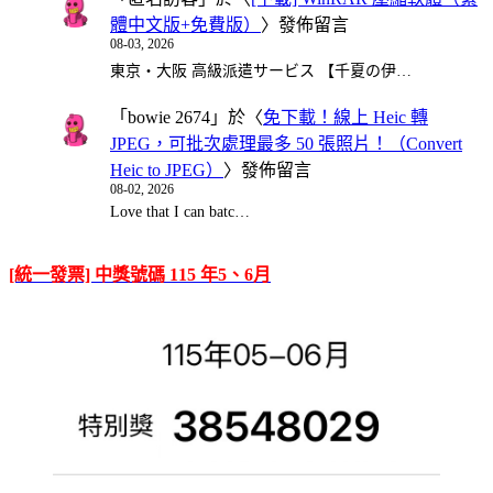
體中文版+免費版）
〉發佈留言
08-03, 2026
東京・大阪 高級派遣サービス 【千夏の伊…
「
bowie 2674
」於〈
免下載！線上 Heic 轉
JPEG，可批次處理最多 50 張照片！（Convert
Heic to JPEG）
〉發佈留言
08-02, 2026
Love that I can batc…
[統一發票] 中獎號碼 115 年5、6月