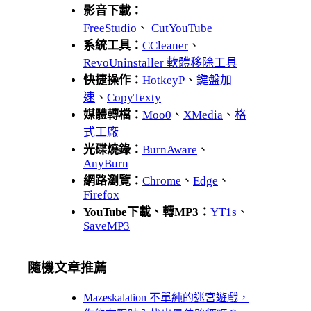
影音下載：
FreeStudio
、
CutYouTube
系統工具：
CCleaner
、
RevoUninstaller 軟體移除工具
快捷操作：
HotkeyP
、
鍵盤加
速
、
CopyTexty
媒體轉檔：
Moo0
、
XMedia
、
格
式工廠
光碟燒錄：
BurnAware
、
AnyBurn
網路瀏覽：
Chrome
、
Edge
、
Firefox
YouTube下載、轉MP3：
YT1s
、
SaveMP3
隨機文章推薦
Mazeskalation 不單純的迷宮遊戲，