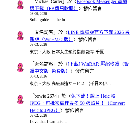
「
Michael Carter
」於〈
Facebook Messenger 電腦
版下載（FB傳訊軟體）
〉發佈留言
08-06, 2026
Solid guide — the lo…
「
匿名訪客
」於〈
LINE 電腦版官方下載 2026 最
新版（Win+Mac 版）
〉發佈留言
08-03, 2026
東京・大阪 日本女生預約指南 認準 千夏…
「
匿名訪客
」於〈
[下載] WinRAR 壓縮軟體（繁
體中文版+免費版）
〉發佈留言
08-03, 2026
東京・大阪 高級派遣サービス 【千夏の伊…
「
bowie 2674
」於〈
免下載！線上 Heic 轉
JPEG，可批次處理最多 50 張照片！（Convert
Heic to JPEG）
〉發佈留言
08-02, 2026
Love that I can batc…