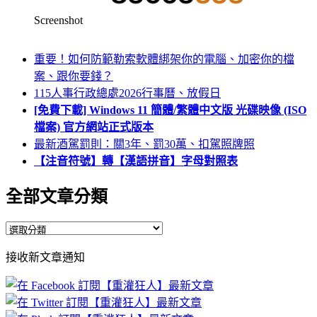
Screenshot
重要！如何防範勒索軟體綁架你的電腦、加密你的檔
案、跟你要錢？
115人事行政總處2026行事曆、放假日
[免費下載] Windows 11 簡體/繁體中文版 光碟映像 (ISO
檔案) 官方網站正式版本
最新酒駕罰則：關3年、罰30萬、扣駕照牌照
【注音符號】轉【漢語拼音】字母對照表
全部文章分類
全
部
接收新文章通知
文
章
分
類