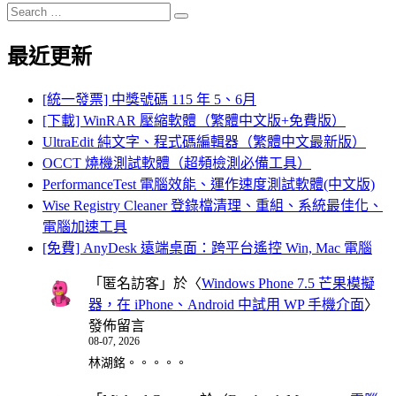
Search
Search
for:
最近更新
[統一發票] 中獎號碼 115 年 5、6月
[下載] WinRAR 壓縮軟體（繁體中文版+免費版）
UltraEdit 純文字、程式碼編輯器（繁體中文最新版）
OCCT 燒機測試軟體（超頻檢測必備工具）
PerformanceTest 電腦效能、運作速度測試軟體(中文版)
Wise Registry Cleaner 登錄檔清理、重組、系統最佳化、
電腦加速工具
[免費] AnyDesk 遠端桌面：跨平台遙控 Win, Mac 電腦
「
匿名訪客
」於〈
Windows Phone 7.5 芒果模擬
器，在 iPhone、Android 中試用 WP 手機介面
〉
發佈留言
08-07, 2026
林湖銘。。。。。