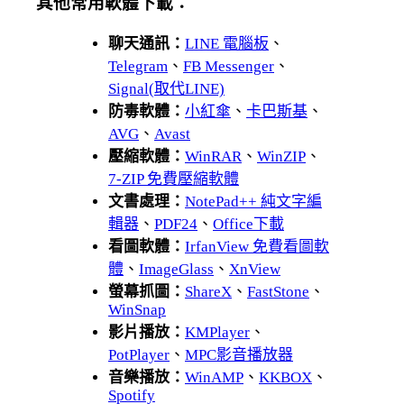
其他常用軟體下載：
聊天通訊：
LINE 電腦板
、
Telegram
、
FB Messenger
、
Signal(取代LINE)
防毒軟體：
小紅傘
、
卡巴斯基
、
AVG
、
Avast
壓縮軟體：
WinRAR
、
WinZIP
、
7-ZIP 免費壓縮軟體
文書處理：
NotePad++ 純文字編
輯器
、
PDF24
、
Office下載
看圖軟體：
IrfanView 免費看圖軟
體
、
ImageGlass
、
XnView
螢幕抓圖：
ShareX
、
FastStone
、
WinSnap
影片播放：
KMPlayer
、
PotPlayer
、
MPC影音播放器
音樂播放：
WinAMP
、
KKBOX
、
Spotify