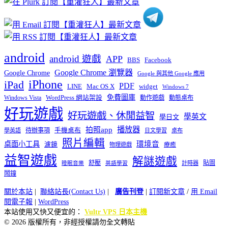
android
android 遊戲
APP
BBS
Facebook
Google Chrome 瀏覽器
Google Chrome
Google 與其他 Google 應用
iPhone
iPad
PDF
widget
LINE
Mac OS X
Windows 7
免費圖庫
Windows Vista
WordPress 網站架設
動作遊戲
動態桌布
好玩遊戲
好玩遊戲、休閒益智
學英文
學日文
播放器
拍照app
待辦事項
手機桌布
學英語
日文學習
桌布
照片編輯
桌面小工具
環境音
濾鏡
療癒
物理遊戲
益智遊戲
解謎遊戲
舒壓
貼圖
計時器
睡眠音樂
英語學習
鬧鐘
關於本站
|
聯絡站長(Contact Us)
|
廣告刊登
|
訂閱新文章
/
用 Email
閱電子報
|
WordPress
本站使用又快又便宜的：
Vultr VPS 日本主機
© 2026 版權所有，非經授權請勿全文轉貼