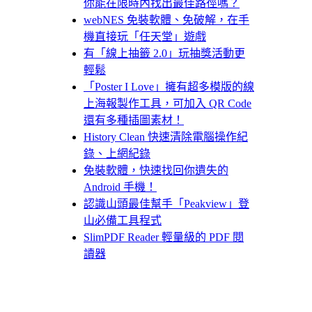
你能在限時內找出最佳路徑嗎？
webNES 免裝軟體、免破解，在手
機直接玩「任天堂」遊戲
有「線上抽籤 2.0」玩抽獎活動更
輕鬆
「Poster I Love」擁有超多模版的線
上海報製作工具，可加入 QR Code
還有多種插圖素材！
History Clean 快速清除電腦操作紀
錄、上網紀錄
免裝軟體，快速找回你遺失的
Android 手機！
認識山頭最佳幫手「Peakview」登
山必備工具程式
SlimPDF Reader 輕量級的 PDF 閱
讀器