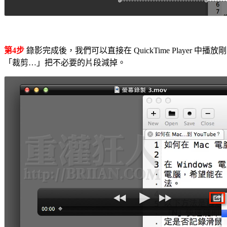
第4步
錄影完成後，我們可以直接在 QuickTime Player 中
「裁剪…」把不必要的片段減掉。