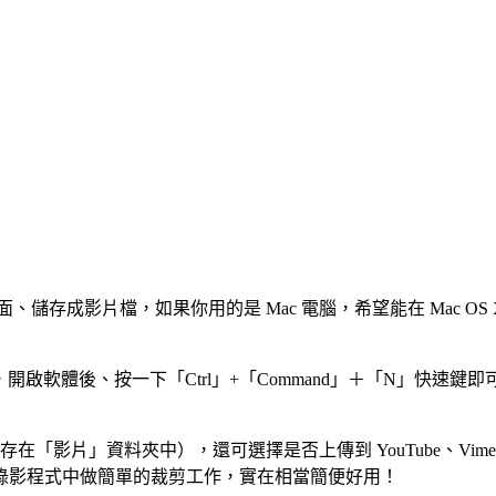
畫面、儲存成影片檔，如果你用的是 Mac 電腦，希望能在 Mac 
r 軟體來做的，開啟軟體後、按一下「Ctrl」+「Command」＋「
資料夾中），還可選擇是否上傳到 YouTube、Vimeo、Flick、Fa
錄影程式中做簡單的裁剪工作，實在相當簡便好用！