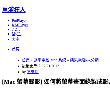
重灌狂人
PotPlayer
KMPlayer
7-Zip
MyIP
大字
Menu
Skip
首頁
to
content
首頁
»
蘋果電腦 Mac 系統
»
蘋果電腦-未分類
最後更新：07/21/2013
by
不來恩
[Mac 螢幕錄影] 如何將螢幕畫面錄製成影片