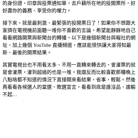
的身份證、印章與投票通知單，去戶籍所在地的投開票所，好
好盡你的義務、享受你的權力。
接下來，就是最刺激、最緊張的投開票日了！如果你不想跟大
家擠在電視機前面聽一堆你不喜歡的言論，希望能靜靜地自己
看看網路開票與新聞台的轉播，以下是幾個新聞台與報社的網
址，加上幾個 YouTube 直播頻道，應該能很快讓大家得知最
新、最後的開票結果。
其實電視台也不用看太多、不用一直轉來轉去的，會灌票的就
是會灌票，灌到超過的也是一堆。我還反而比較喜歡那種晚上
八點啥都不知道的情況下直接開來看結果，省事，輕鬆。然後
再看看各候選人的當選、敗選宣言，看看到底是誰沒品、誰輸
不起…