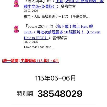
「
匿名訪客
」於〈
[下載] WinRAR 壓縮軟體（繁
體中文版+免費版）
〉發佈留言
08-03, 2026
東京・大阪 高級派遣サービス 【千夏の伊…
「
bowie 2674
」於〈
免下載！線上 Heic 轉
JPEG，可批次處理最多 50 張照片！（Convert
Heic to JPEG）
〉發佈留言
08-02, 2026
Love that I can batc…
[統一發票] 中獎號碼 115 年5、6月