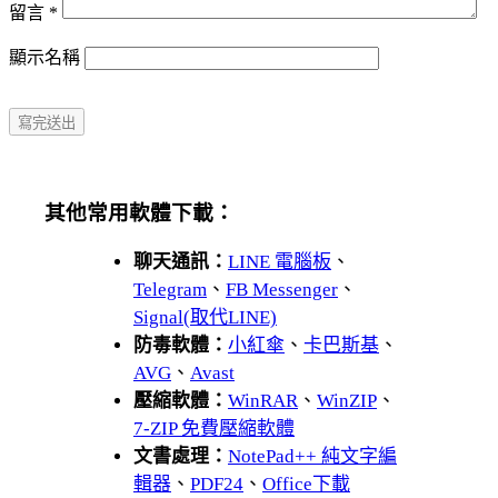
留言
*
顯示名稱
其他常用軟體下載：
聊天通訊：
LINE 電腦板
、
Telegram
、
FB Messenger
、
Signal(取代LINE)
防毒軟體：
小紅傘
、
卡巴斯基
、
AVG
、
Avast
壓縮軟體：
WinRAR
、
WinZIP
、
7-ZIP 免費壓縮軟體
文書處理：
NotePad++ 純文字編
輯器
、
PDF24
、
Office下載