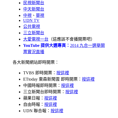
民視新聞台
中天新聞台
中視
、
華視
UDN TV
公共電視
三立新聞台
大愛電視一台
（這應該不會播開票吧）
YouTube 提供大選專頁：
2014 九合一選舉開
票實況直播
各大新聞網站即時開票：
TVBS 即時開票：
按這裡
ETtoday 東森新聞雲 即時開票：
按這裡
中國時報即時開票：
按這裡
三立新聞台即時開票：
按這裡
蘋果日報：
按這裡
自由時報：
按這裡
UDN 聯合報：
按這裡