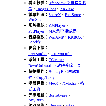
看圖軟體：
IrfanView 免費看圖軟
體
、
ImageGlass
、
XnView
螢幕抓圖：
ShareX
、
FastStone
、
WinSnap
影片播放：
KMPlayer
、
PotPlayer
、
MPC影音播放器
音樂播放：
WinAMP
、
KKBOX
、
Spotify
影音下載：
FreeStudio
、
CutYouTube
系統工具：
CCleaner
、
RevoUninstaller 軟體移除工具
快捷操作：
HotkeyP
、
鍵盤加
速
、
CopyTexty
媒體轉檔：
Moo0
、
XMedia
、
格
式工廠
光碟燒錄：
BurnAware
、
AnyBurn
網路瀏覽：
Chrome
、
Edge
、