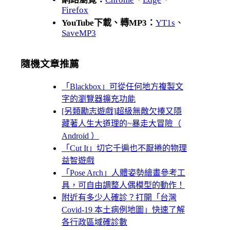
Firefox
YouTube下載、轉MP3：
YT1s
、
SaveMP3
隨機文章推薦
「Blackbox」可從任何地方複製文
字的瀏覽器擴充功能
[另類勵志遊戲]超級無敵欠揍又隱
藏著人生大道理的~暴走大冒險（
Android ）
「Cut It」切它千遍也不厭捲的物理
益智遊戲
「Pose Arch」人體姿勢繪畫參考工
具，可自由調整人偶模型的動作！
附近有多少人確診？打開「台灣
Covid-19 本土病例地圖」快速了解
各行政區域確診數