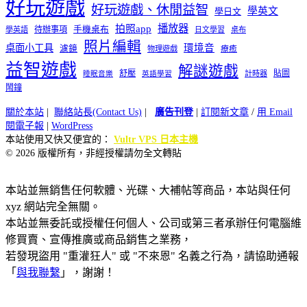
好玩遊戲
好玩遊戲、休閒益智
學英文
學日文
播放器
拍照app
待辦事項
手機桌布
學英語
日文學習
桌布
照片編輯
桌面小工具
環境音
濾鏡
療癒
物理遊戲
益智遊戲
解謎遊戲
舒壓
貼圖
計時器
睡眠音樂
英語學習
鬧鐘
關於本站
|
聯絡站長(Contact Us)
|
廣告刊登
|
訂閱新文章
/
用 Email
閱電子報
|
WordPress
本站使用又快又便宜的：
Vultr VPS 日本主機
© 2026 版權所有，非經授權請勿全文轉貼
本站並無銷售任何軟體、光碟、大補帖等商品，本站與任何
xyz 網站完全無關。
本站並無委託或授權任何個人、公司或第三者承辦任何電腦維
修買賣、宣傳推廣或商品銷售之業務，
若發現盜用 "重灌狂人" 或 "不來恩" 名義之行為，請協助通報
「
與我聯繫
」，謝謝！