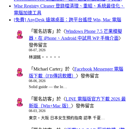
Wise Registry Cleaner 登錄檔清理、重組、系統最佳化、
電腦加速工具
[免費] AnyDesk 遠端桌面：跨平台遙控 Win, Mac 電腦
「
匿名訪客
」於〈
Windows Phone 7.5 芒果模擬
器，在 iPhone、Android 中試用 WP 手機介面
〉
發佈留言
08-07, 2026
林湖銘。。。。。
「
Michael Carter
」於〈
Facebook Messenger 電腦
版下載（FB傳訊軟體）
〉發佈留言
08-06, 2026
Solid guide — the lo…
「
匿名訪客
」於〈
LINE 電腦版官方下載 2026 最
新版（Win+Mac 版）
〉發佈留言
08-03, 2026
東京・大阪 日本女生預約指南 認準 千夏…