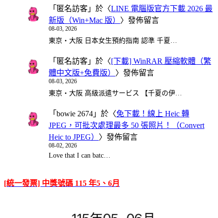
「
匿名訪客
」於〈
LINE 電腦版官方下載 2026 最
新版（Win+Mac 版）
〉發佈留言
08-03, 2026
東京・大阪 日本女生預約指南 認準 千夏…
「
匿名訪客
」於〈
[下載] WinRAR 壓縮軟體（繁
體中文版+免費版）
〉發佈留言
08-03, 2026
東京・大阪 高級派遣サービス 【千夏の伊…
「
bowie 2674
」於〈
免下載！線上 Heic 轉
JPEG，可批次處理最多 50 張照片！（Convert
Heic to JPEG）
〉發佈留言
08-02, 2026
Love that I can batc…
[統一發票] 中獎號碼 115 年5、6月