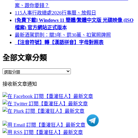
案、跟你要錢？
115人事行政總處2026行事曆、放假日
[免費下載] Windows 11 簡體/繁體中文版 光碟映像 (ISO
檔案) 官方網站正式版本
最新酒駕罰則：關3年、罰30萬、扣駕照牌照
【注音符號】轉【漢語拼音】字母對照表
全部文章分類
全
部
接收新文章通知
文
章
分
類