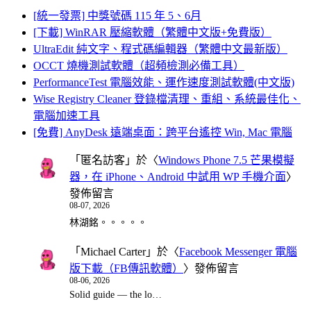
[統一發票] 中獎號碼 115 年 5、6月
[下載] WinRAR 壓縮軟體（繁體中文版+免費版）
UltraEdit 純文字、程式碼編輯器（繁體中文最新版）
OCCT 燒機測試軟體（超頻檢測必備工具）
PerformanceTest 電腦效能、運作速度測試軟體(中文版)
Wise Registry Cleaner 登錄檔清理、重組、系統最佳化、
電腦加速工具
[免費] AnyDesk 遠端桌面：跨平台遙控 Win, Mac 電腦
「
匿名訪客
」於〈
Windows Phone 7.5 芒果模擬
器，在 iPhone、Android 中試用 WP 手機介面
〉
發佈留言
08-07, 2026
林湖銘。。。。。
「
Michael Carter
」於〈
Facebook Messenger 電腦
版下載（FB傳訊軟體）
〉發佈留言
08-06, 2026
Solid guide — the lo…