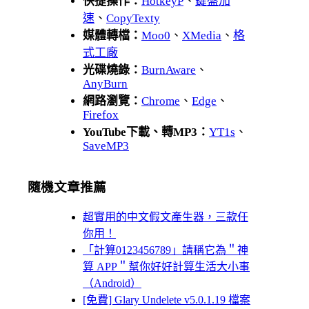
快捷操作：
HotkeyP
、
鍵盤加
速
、
CopyTexty
媒體轉檔：
Moo0
、
XMedia
、
格
式工廠
光碟燒錄：
BurnAware
、
AnyBurn
網路瀏覽：
Chrome
、
Edge
、
Firefox
YouTube下載、轉MP3：
YT1s
、
SaveMP3
隨機文章推薦
超實用的中文假文產生器，三款任
你用！
「計算0123456789」請稱它為＂神
算 APP＂幫你好好計算生活大小事
（Android）
[免費] Glary Undelete v5.0.1.19 檔案