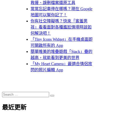
救援、誤刪檔案還原工具
常常忘記車停在哪嗎？現在 Google
地圖可以幫你記了！
你有社交障礙嗎？快來「害羞男
孩」看看面對各種尷尬情境時該如
何解決吧！
「Tiny Icons Widget」在手機桌面即
可開啟所有的 App
簡單唯美的堆疊遊戲「Stack」疊的
越高，就能看到更美的世界
「My Heart Camera」最適合情侶放
閃的照片編輯 App
Search
Search
for:
最近更新