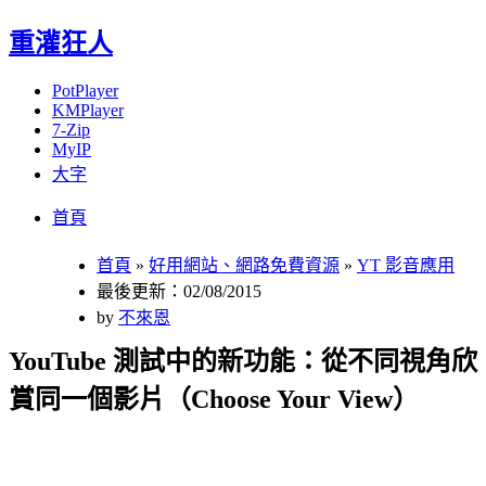
重灌狂人
PotPlayer
KMPlayer
7-Zip
MyIP
大字
Menu
Skip
首頁
to
content
首頁
»
好用網站、網路免費資源
»
YT 影音應用
最後更新：02/08/2015
by
不來恩
YouTube 測試中的新功能：從不同視角欣
賞同一個影片（Choose Your View）