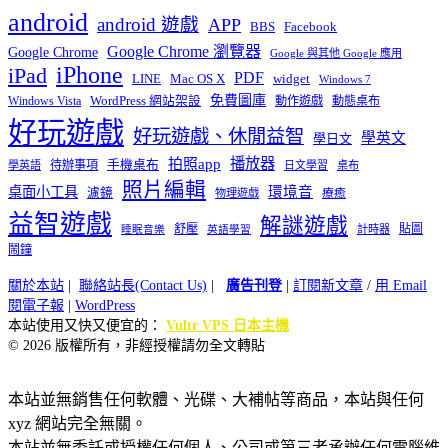
android
android 遊戲
APP
BBS
Facebook
Google Chrome 瀏覽器
Google Chrome
Google 與其他 Google 應用
iPhone
iPad
PDF
widget
LINE
Mac OS X
Windows 7
免費圖庫
Windows Vista
WordPress 網站架設
動作遊戲
動態桌布
好玩遊戲
好玩遊戲、休閒益智
學英文
學日文
播放器
拍照app
待辦事項
手機桌布
學英語
日文學習
桌布
照片編輯
桌面小工具
環境音
濾鏡
療癒
物理遊戲
益智遊戲
解謎遊戲
舒壓
貼圖
計時器
睡眠音樂
英語學習
鬧鐘
關於本站
|
聯絡站長(Contact Us)
|
廣告刊登
|
訂閱新文章
/
用 Email
閱電子報
|
WordPress
本站使用又快又便宜的：
Vultr VPS 日本主機
© 2026 版權所有，非經授權請勿全文轉貼
本站並無銷售任何軟體、光碟、大補帖等商品，本站與任何
xyz 網站完全無關。
本站並無委託或授權任何個人、公司或第三者承辦任何電腦維