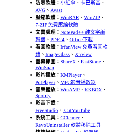
防毒軟體：
小紅傘
、
卡巴斯基
、
AVG
、
Avast
壓縮軟體：
WinRAR
、
WinZIP
、
7-ZIP 免費壓縮軟體
文書處理：
NotePad++ 純文字編
輯器
、
PDF24
、
Office下載
看圖軟體：
IrfanView 免費看圖軟
體
、
ImageGlass
、
XnView
螢幕抓圖：
ShareX
、
FastStone
、
WinSnap
影片播放：
KMPlayer
、
PotPlayer
、
MPC影音播放器
音樂播放：
WinAMP
、
KKBOX
、
Spotify
影音下載：
FreeStudio
、
CutYouTube
系統工具：
CCleaner
、
RevoUninstaller 軟體移除工具