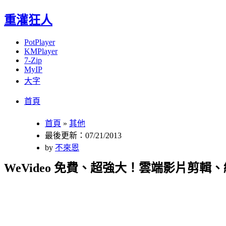
重灌狂人
PotPlayer
KMPlayer
7-Zip
MyIP
大字
Menu
Skip
首頁
to
content
首頁
»
其他
最後更新：07/21/2013
by
不來恩
WeVideo 免費、超強大！雲端影片剪輯