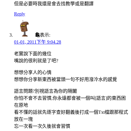
但是必要時我還是會去找教學或是翻譯
Reply
龜
表示:
01-01, 2011下午 9:04.28
老實說下面的幾位
嘴說的很利就是了吧?
想想分享人的心情
想想你分享新東西被當頭一句不好用潑冷水的感覺
語言問題?別視語言為你的隔闔
你怕不會不去習慣,你永遠都會被一個叫[語言]的東西困
在原地
看不懂的話就先逐字查好翻義後打成一個Txt檔跟那程式
放在一塊
忘一次看一次久後就會習慣