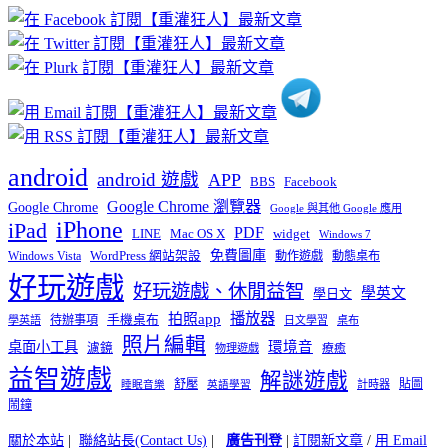
章
分
類
android
android 遊戲
APP
BBS
Facebook
Google Chrome 瀏覽器
Google Chrome
Google 與其他 Google 應用
iPhone
iPad
PDF
widget
LINE
Mac OS X
Windows 7
免費圖庫
Windows Vista
WordPress 網站架設
動作遊戲
動態桌布
好玩遊戲
好玩遊戲、休閒益智
學英文
學日文
播放器
拍照app
待辦事項
手機桌布
學英語
日文學習
桌布
照片編輯
桌面小工具
環境音
濾鏡
療癒
物理遊戲
益智遊戲
解謎遊戲
舒壓
貼圖
計時器
睡眠音樂
英語學習
鬧鐘
關於本站
|
聯絡站長(Contact Us)
|
廣告刊登
|
訂閱新文章
/
用 Email