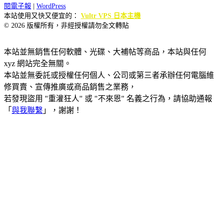
閱電子報
|
WordPress
本站使用又快又便宜的：
Vultr VPS 日本主機
© 2026 版權所有，非經授權請勿全文轉貼
本站並無銷售任何軟體、光碟、大補帖等商品，本站與任何
xyz 網站完全無關。
本站並無委託或授權任何個人、公司或第三者承辦任何電腦維
修買賣、宣傳推廣或商品銷售之業務，
若發現盜用 "重灌狂人" 或 "不來恩" 名義之行為，請協助通報
「
與我聯繫
」，謝謝！