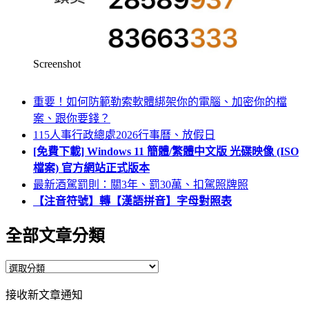
Screenshot
重要！如何防範勒索軟體綁架你的電腦、加密你的檔
案、跟你要錢？
115人事行政總處2026行事曆、放假日
[免費下載] Windows 11 簡體/繁體中文版 光碟映像 (ISO
檔案) 官方網站正式版本
最新酒駕罰則：關3年、罰30萬、扣駕照牌照
【注音符號】轉【漢語拼音】字母對照表
全部文章分類
全
部
接收新文章通知
文