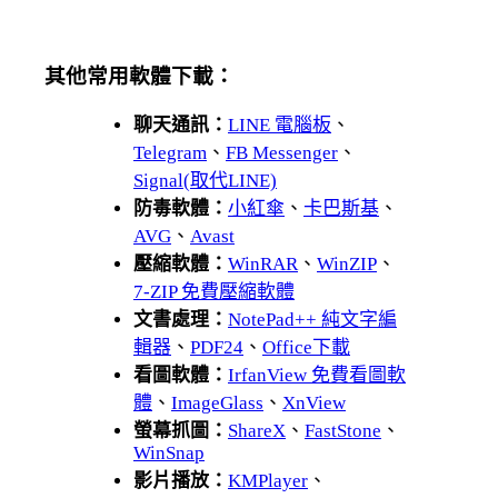
其他常用軟體下載：
聊天通訊：
LINE 電腦板
、
Telegram
、
FB Messenger
、
Signal(取代LINE)
防毒軟體：
小紅傘
、
卡巴斯基
、
AVG
、
Avast
壓縮軟體：
WinRAR
、
WinZIP
、
7-ZIP 免費壓縮軟體
文書處理：
NotePad++ 純文字編
輯器
、
PDF24
、
Office下載
看圖軟體：
IrfanView 免費看圖軟
體
、
ImageGlass
、
XnView
螢幕抓圖：
ShareX
、
FastStone
、
WinSnap
影片播放：
KMPlayer
、