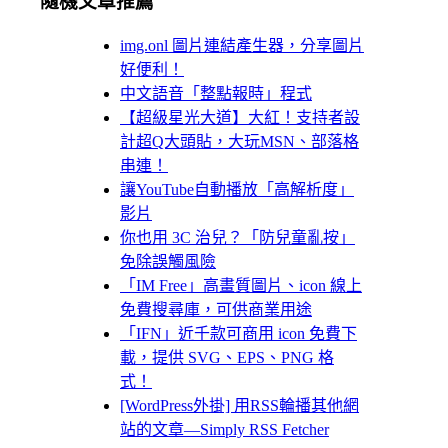
隨機文章推薦
img.onl 圖片連結產生器，分享圖片
好便利！
中文語音「整點報時」程式
【超級星光大道】大紅！支持者設
計超Q大頭貼，大玩MSN、部落格
串連！
讓YouTube自動播放「高解析度」
影片
你也用 3C 治兒？「防兒童亂按」
免除誤觸風險
「IM Free」高畫質圖片、icon 線上
免費搜尋庫，可供商業用途
「IFN」近千款可商用 icon 免費下
載，提供 SVG、EPS、PNG 格
式！
[WordPress外掛] 用RSS輪播其他網
站的文章—Simply RSS Fetcher