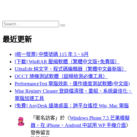
Search
Search
for:
最近更新
[統一發票] 中獎號碼 115 年 5、6月
[下載] WinRAR 壓縮軟體（繁體中文版+免費版）
UltraEdit 純文字、程式碼編輯器（繁體中文最新版）
OCCT 燒機測試軟體（超頻檢測必備工具）
PerformanceTest 電腦效能、運作速度測試軟體(中文版)
Wise Registry Cleaner 登錄檔清理、重組、系統最佳化、
電腦加速工具
[免費] AnyDesk 遠端桌面：跨平台遙控 Win, Mac 電腦
「
匿名訪客
」於〈
Windows Phone 7.5 芒果模擬
器，在 iPhone、Android 中試用 WP 手機介面
〉
發佈留言