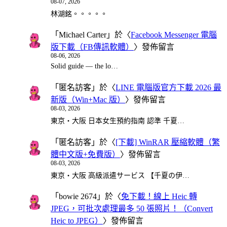
08-07, 2026
林湖銘。。。。。
「
Michael Carter
」於〈
Facebook Messenger 電腦
版下載（FB傳訊軟體）
〉發佈留言
08-06, 2026
Solid guide — the lo…
「
匿名訪客
」於〈
LINE 電腦版官方下載 2026 最
新版（Win+Mac 版）
〉發佈留言
08-03, 2026
東京・大阪 日本女生預約指南 認準 千夏…
「
匿名訪客
」於〈
[下載] WinRAR 壓縮軟體（繁
體中文版+免費版）
〉發佈留言
08-03, 2026
東京・大阪 高級派遣サービス 【千夏の伊…
「
bowie 2674
」於〈
免下載！線上 Heic 轉
JPEG，可批次處理最多 50 張照片！（Convert
Heic to JPEG）
〉發佈留言