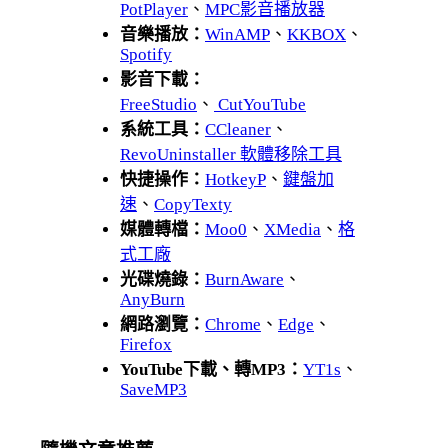
PotPlayer
、
MPC影音播放器
音樂播放：
WinAMP
、
KKBOX
、
Spotify
影音下載：
FreeStudio
、
CutYouTube
系統工具：
CCleaner
、
RevoUninstaller 軟體移除工具
快捷操作：
HotkeyP
、
鍵盤加
速
、
CopyTexty
媒體轉檔：
Moo0
、
XMedia
、
格
式工廠
光碟燒錄：
BurnAware
、
AnyBurn
網路瀏覽：
Chrome
、
Edge
、
Firefox
YouTube下載、轉MP3：
YT1s
、
SaveMP3