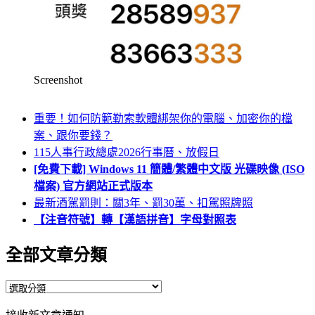
Screenshot
重要！如何防範勒索軟體綁架你的電腦、加密你的檔
案、跟你要錢？
115人事行政總處2026行事曆、放假日
[免費下載] Windows 11 簡體/繁體中文版 光碟映像 (ISO
檔案) 官方網站正式版本
最新酒駕罰則：關3年、罰30萬、扣駕照牌照
【注音符號】轉【漢語拼音】字母對照表
全部文章分類
全
部