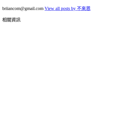
briiancom@gmail.com
View all posts by 不來恩
相關資訊