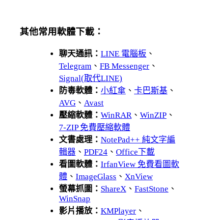
其他常用軟體下載：
聊天通訊：
LINE 電腦板
、
Telegram
、
FB Messenger
、
Signal(取代LINE)
防毒軟體：
小紅傘
、
卡巴斯基
、
AVG
、
Avast
壓縮軟體：
WinRAR
、
WinZIP
、
7-ZIP 免費壓縮軟體
文書處理：
NotePad++ 純文字編
輯器
、
PDF24
、
Office下載
看圖軟體：
IrfanView 免費看圖軟
體
、
ImageGlass
、
XnView
螢幕抓圖：
ShareX
、
FastStone
、
WinSnap
影片播放：
KMPlayer
、