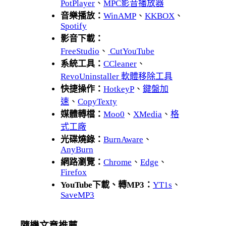
PotPlayer
、
MPC影音播放器
音樂播放：
WinAMP
、
KKBOX
、
Spotify
影音下載：
FreeStudio
、
CutYouTube
系統工具：
CCleaner
、
RevoUninstaller 軟體移除工具
快捷操作：
HotkeyP
、
鍵盤加
速
、
CopyTexty
媒體轉檔：
Moo0
、
XMedia
、
格
式工廠
光碟燒錄：
BurnAware
、
AnyBurn
網路瀏覽：
Chrome
、
Edge
、
Firefox
YouTube下載、轉MP3：
YT1s
、
SaveMP3
隨機文章推薦