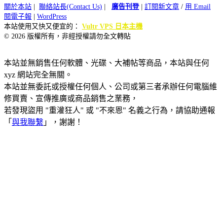
關於本站
|
聯絡站長(Contact Us)
|
廣告刊登
|
訂閱新文章
/
用 Email
閱電子報
|
WordPress
本站使用又快又便宜的：
Vultr VPS 日本主機
© 2026 版權所有，非經授權請勿全文轉貼
本站並無銷售任何軟體、光碟、大補帖等商品，本站與任何
xyz 網站完全無關。
本站並無委託或授權任何個人、公司或第三者承辦任何電腦維
修買賣、宣傳推廣或商品銷售之業務，
若發現盜用 "重灌狂人" 或 "不來恩" 名義之行為，請協助通報
「
與我聯繫
」，謝謝！