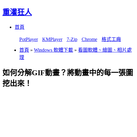
重灌狂人
Menu
Skip
首頁
to
content
PotPlayer
KMPlayer
7-Zip
Chrome
格式工廠
首頁
»
Windows 軟體下載
»
看圖軟體、繪圖、相片處
理
如何分解GIF動畫？將動畫中的每一張圖
挖出來！