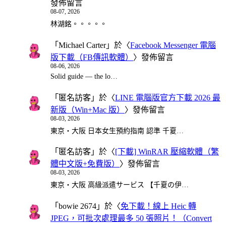
發佈留言
08-07, 2026
林湖銘。。。。。
「
Michael Carter
」於〈
Facebook Messenger 電腦
版下載（FB傳訊軟體）
〉發佈留言
08-06, 2026
Solid guide — the lo…
「
匿名訪客
」於〈
LINE 電腦版官方下載 2026 最
新版（Win+Mac 版）
〉發佈留言
08-03, 2026
東京・大阪 日本女生預約指南 認準 千夏…
「
匿名訪客
」於〈
[下載] WinRAR 壓縮軟體（繁
體中文版+免費版）
〉發佈留言
08-03, 2026
東京・大阪 高級派遣サービス 【千夏の伊…
「
bowie 2674
」於〈
免下載！線上 Heic 轉
JPEG，可批次處理最多 50 張照片！（Convert