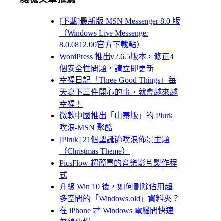
[下載]最新版 MSN Messenger 8.0 版
（Windows Live Messenger
8.0.0812.00官方下載點）
WordPress 推出v2.6.5版本，修正4
個安全性問題，請立即更新
幸福日記「Three Good Things」每
天寫下三件開心的事，就會越來越
幸福！
微軟中國推出「山寨版」的 Plurk
噗浪-MSN 聚酷
[Plruk] 21個聖誕節噗浪佈景主題
（Christmas Theme）
PicsFlow 超簡單的音樂影片製作程
式
升級 Win 10 後，如何刪除佔用超
多空間的「Windows.old」資料夾？
在 iPhone ⇄ Windows 電腦間快速