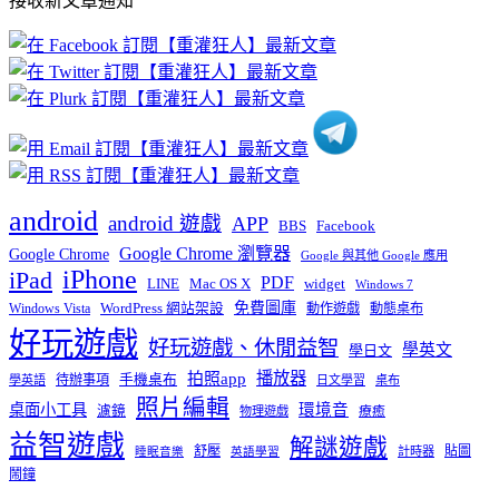
接收新文章通知
文
章
分
類
android
android 遊戲
APP
BBS
Facebook
Google Chrome 瀏覽器
Google Chrome
Google 與其他 Google 應用
iPhone
iPad
PDF
widget
LINE
Mac OS X
Windows 7
免費圖庫
Windows Vista
WordPress 網站架設
動作遊戲
動態桌布
好玩遊戲
好玩遊戲、休閒益智
學英文
學日文
播放器
拍照app
待辦事項
手機桌布
學英語
日文學習
桌布
照片編輯
桌面小工具
環境音
濾鏡
療癒
物理遊戲
益智遊戲
解謎遊戲
舒壓
貼圖
計時器
睡眠音樂
英語學習
鬧鐘