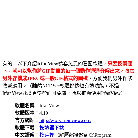
有的，以下介紹
IrfanView
這套免費的看圖軟體，
只要按兩個
下，就可以幫你將GIF動畫的每一個動作通通分解出來，將它
另外存檔成JPEG或一般GIF格式的圖檔
，方便我們另外作修
改或應用。（雖然ACDSee軟體好像也有這功能，不過
IrfanView速度更快些而且免費，所以推薦使用IrfanView）
軟體名稱
：IrfanView
軟體版本
：4.10
官方網站
：
http://www.irfanview.com/
軟體下載
：
按這裡下載
中文語系
：
按這裡
（解壓縮後放到C:\Program