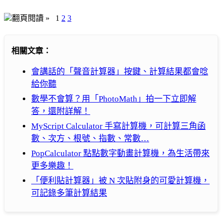
翻頁閱讀 »
1
2
3
相關文章：
會講話的「聲音計算器」按鍵、計算結果都會唸
給你聽
數學不會算？用「PhotoMath」拍一下立即解
答，還附詳解！
MyScript Calculator 手寫計算機，可計算三角函
數、次方、根號、指數、常數…
PopCalculator 點點數字動畫計算機，為生活帶來
更多樂趣！
「便利貼計算器」被 N 次貼附身的可愛計算機，
可記錄多筆計算結果