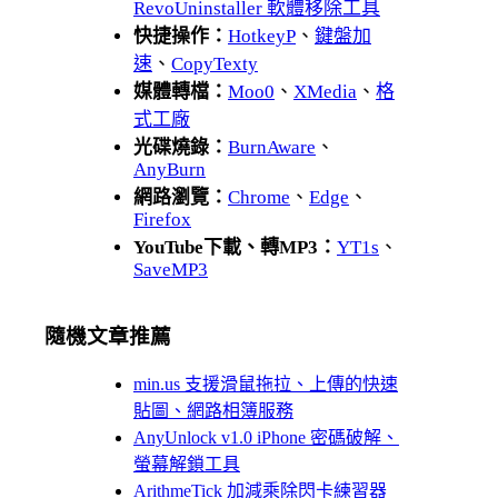
RevoUninstaller 軟體移除工具
快捷操作：
HotkeyP
、
鍵盤加
速
、
CopyTexty
媒體轉檔：
Moo0
、
XMedia
、
格
式工廠
光碟燒錄：
BurnAware
、
AnyBurn
網路瀏覽：
Chrome
、
Edge
、
Firefox
YouTube下載、轉MP3：
YT1s
、
SaveMP3
隨機文章推薦
min.us 支援滑鼠拖拉、上傳的快速
貼圖、網路相簿服務
AnyUnlock v1.0 iPhone 密碼破解、
螢幕解鎖工具
ArithmeTick 加減乘除閃卡練習器