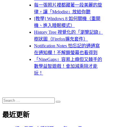
每一張照片裡都藏著一段美麗的旋
律，讓「Melodist」放給你聽
[教學] Windows 8 如何關機（重開
機、進入睡眠模式）
History Tree 視覺化的「瀏覽記錄」
樹狀圖（Firefox擴充套件）
Notification Notes 怕忘記的通通寫
在通知欄！不解鎖螢幕也看得到
「NineGaps」容易上癮但又棘手的
數學益智遊戲！會加減乘除才能
玩！
Search
Search
for:
最近更新