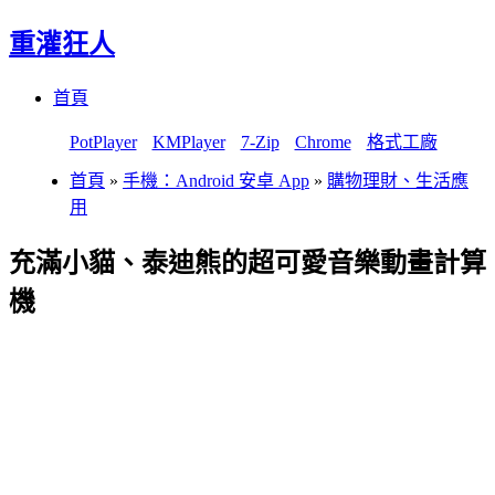
重灌狂人
Menu
Skip
首頁
to
content
PotPlayer
KMPlayer
7-Zip
Chrome
格式工廠
首頁
»
手機：Android 安卓 App
»
購物理財、生活應
用
充滿小貓、泰迪熊的超可愛音樂動畫計算
機