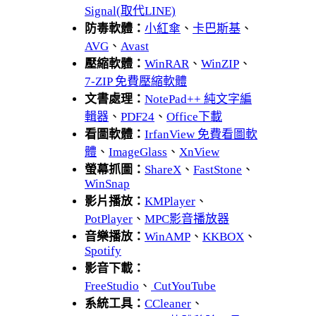
Signal(取代LINE)
防毒軟體：
小紅傘
、
卡巴斯基
、
AVG
、
Avast
壓縮軟體：
WinRAR
、
WinZIP
、
7-ZIP 免費壓縮軟體
文書處理：
NotePad++ 純文字編
輯器
、
PDF24
、
Office下載
看圖軟體：
IrfanView 免費看圖軟
體
、
ImageGlass
、
XnView
螢幕抓圖：
ShareX
、
FastStone
、
WinSnap
影片播放：
KMPlayer
、
PotPlayer
、
MPC影音播放器
音樂播放：
WinAMP
、
KKBOX
、
Spotify
影音下載：
FreeStudio
、
CutYouTube
系統工具：
CCleaner
、