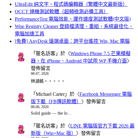
UltraEdit 純文字、程式碼編輯器（繁體中文最新版）
OCCT 燒機測試軟體（超頻檢測必備工具）
PerformanceTest 電腦效能、運作速度測試軟體(中文版)
Wise Registry Cleaner 登錄檔清理、重組、系統最佳化、
電腦加速工具
[免費] AnyDesk 遠端桌面：跨平台遙控 Win, Mac 電腦
「
匿名訪客
」於〈
Windows Phone 7.5 芒果模擬
器，在 iPhone、Android 中試用 WP 手機介面
〉
發佈留言
08-07, 2026
林湖銘。。。。。
「
Michael Carter
」於〈
Facebook Messenger 電腦
版下載（FB傳訊軟體）
〉發佈留言
08-06, 2026
Solid guide — the lo…
「
匿名訪客
」於〈
LINE 電腦版官方下載 2026 最
新版（Win+Mac 版）
〉發佈留言