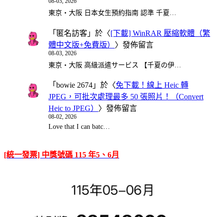
08-03, 2026
東京・大阪 日本女生預約指南 認準 千夏…
「
匿名訪客
」於〈
[下載] WinRAR 壓縮軟體（繁
體中文版+免費版）
〉發佈留言
08-03, 2026
東京・大阪 高級派遣サービス 【千夏の伊…
「
bowie 2674
」於〈
免下載！線上 Heic 轉
JPEG，可批次處理最多 50 張照片！（Convert
Heic to JPEG）
〉發佈留言
08-02, 2026
Love that I can batc…
[統一發票] 中獎號碼 115 年5、6月