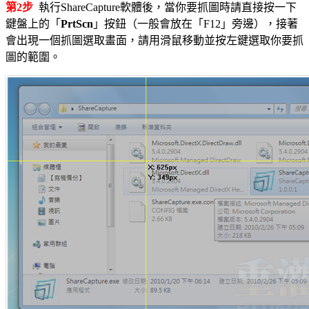
第2步
執行ShareCapture軟體後，當你要抓圖時請直接按一下
鍵盤上的「
PrtScn
」按鈕（一般會放在「F12」旁邊），接著
會出現一個抓圖選取畫面，請用滑鼠移動並按左鍵選取你要抓
圖的範圍。