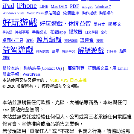
iPhone
iPad
PDF
widget
LINE
Mac OS X
Windows 7
免費圖庫
Windows Vista
WordPress 網站架設
動作遊戲
動態桌布
好玩遊戲
好玩遊戲、休閒益智
學英文
學日文
播放器
拍照app
待辦事項
手機桌布
學英語
日文學習
桌布
照片編輯
桌面小工具
環境音
濾鏡
療癒
物理遊戲
益智遊戲
解謎遊戲
舒壓
貼圖
計時器
睡眠音樂
英語學習
鬧鐘
關於本站
|
聯絡站長(Contact Us)
|
廣告刊登
|
訂閱新文章
/
用 Email
閱電子報
|
WordPress
本站使用又快又便宜的：
Vultr VPS 日本主機
© 2026 版權所有，非經授權請勿全文轉貼
本站並無銷售任何軟體、光碟、大補帖等商品，本站與任何
xyz 網站完全無關。
本站並無委託或授權任何個人、公司或第三者承辦任何電腦維
修買賣、宣傳推廣或商品銷售之業務，
若發現盜用 "重灌狂人" 或 "不來恩" 名義之行為，請協助通報