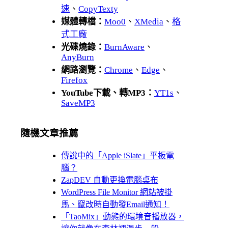
速
、
CopyTexty
媒體轉檔：
Moo0
、
XMedia
、
格
式工廠
光碟燒錄：
BurnAware
、
AnyBurn
網路瀏覽：
Chrome
、
Edge
、
Firefox
YouTube下載、轉MP3：
YT1s
、
SaveMP3
隨機文章推薦
傳說中的「Apple iSlate」平板電
腦？
ZapDEV 自動更換電腦桌布
WordPress File Monitor 網站被掛
馬、竄改時自動發Email通知！
「TaoMix」動態的環境音播放器，