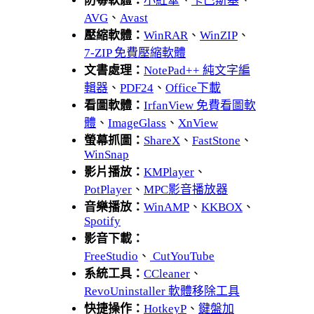
防毒軟體：
小紅傘
、
卡巴斯基
、
AVG
、
Avast
壓縮軟體：
WinRAR
、
WinZIP
、
7-ZIP 免費壓縮軟體
文書處理：
NotePad++ 純文字編
輯器
、
PDF24
、
Office下載
看圖軟體：
IrfanView 免費看圖軟
體
、
ImageGlass
、
XnView
螢幕抓圖：
ShareX
、
FastStone
、
WinSnap
影片播放：
KMPlayer
、
PotPlayer
、
MPC影音播放器
音樂播放：
WinAMP
、
KKBOX
、
Spotify
影音下載：
FreeStudio
、
CutYouTube
系統工具：
CCleaner
、
RevoUninstaller 軟體移除工具
快捷操作：
HotkeyP
、
鍵盤加