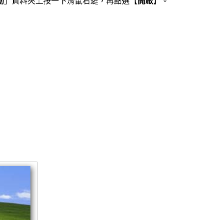
動
」資料夾上按一下滑鼠右鍵，再點選【
開啟
】。