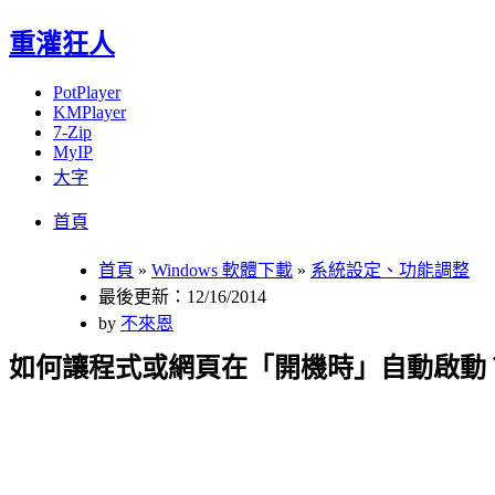
重灌狂人
PotPlayer
KMPlayer
7-Zip
MyIP
大字
Menu
Skip
首頁
to
content
首頁
»
Windows 軟體下載
»
系統設定、功能調整
最後更新：12/16/2014
by
不來恩
如何讓程式或網頁在「開機時」自動啟動