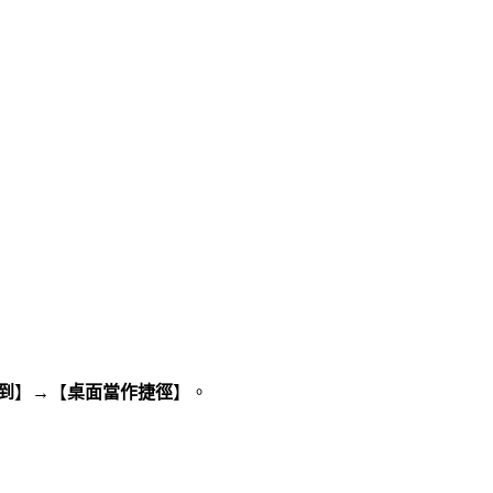
到
】→【
桌面當作捷徑
】。