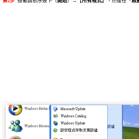
第2步
接著請依序按下〔
開始
〕→【
所有程式
】，然後在「
啟