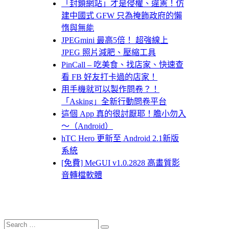
「封鎖網站」才是侵權、違憲！仿
建中國式 GFW 只為掩飾政府的懶
惰與無能
JPEGmini 最高5倍！ 超強線上
JPEG 照片減肥、壓縮工具
PinCall – 吃美食、找店家、快速查
看 FB 好友打卡過的店家！
用手機就可以製作問卷？！
「Asking」全新行動問卷平台
這個 App 真的很討厭耶！膽小勿入
～（Android）
hTC Hero 更新至 Android 2.1新版
系統
[免費] MeGUI v1.0.2828 高畫質影
音轉檔軟體
Search