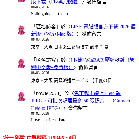
版下載（FB傳訊軟體）
〉發佈留言
08-06, 2026
Solid guide — the lo…
「
匿名訪客
」於〈
LINE 電腦版官方下載 2026 最
新版（Win+Mac 版）
〉發佈留言
08-03, 2026
東京・大阪 日本女生預約指南 認準 千夏…
「
匿名訪客
」於〈
[下載] WinRAR 壓縮軟體（繁
體中文版+免費版）
〉發佈留言
08-03, 2026
東京・大阪 高級派遣サービス 【千夏の伊…
「
bowie 2674
」於〈
免下載！線上 Heic 轉
JPEG，可批次處理最多 50 張照片！（Convert
Heic to JPEG）
〉發佈留言
08-02, 2026
Love that I can batc…
[統一發票] 中獎號碼 115 年5、6月