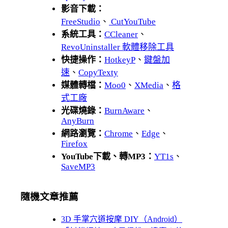
影音下載：
FreeStudio
、
CutYouTube
系統工具：
CCleaner
、
RevoUninstaller 軟體移除工具
快捷操作：
HotkeyP
、
鍵盤加
速
、
CopyTexty
媒體轉檔：
Moo0
、
XMedia
、
格
式工廠
光碟燒錄：
BurnAware
、
AnyBurn
網路瀏覽：
Chrome
、
Edge
、
Firefox
YouTube下載、轉MP3：
YT1s
、
SaveMP3
隨機文章推薦
3D 手掌穴道按摩 DIY（Android）