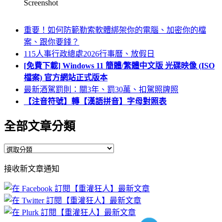
Screenshot
重要！如何防範勒索軟體綁架你的電腦、加密你的檔
案、跟你要錢？
115人事行政總處2026行事曆、放假日
[免費下載] Windows 11 簡體/繁體中文版 光碟映像 (ISO
檔案) 官方網站正式版本
最新酒駕罰則：關3年、罰30萬、扣駕照牌照
【注音符號】轉【漢語拼音】字母對照表
全部文章分類
全
部
接收新文章通知
文
章
分
類