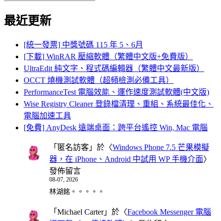
Search
for:
最近更新
[統一發票] 中獎號碼 115 年 5、6月
[下載] WinRAR 壓縮軟體（繁體中文版+免費版）
UltraEdit 純文字、程式碼編輯器（繁體中文最新版）
OCCT 燒機測試軟體（超頻檢測必備工具）
PerformanceTest 電腦效能、運作速度測試軟體(中文版)
Wise Registry Cleaner 登錄檔清理、重組、系統最佳化、
電腦加速工具
[免費] AnyDesk 遠端桌面：跨平台遙控 Win, Mac 電腦
「
匿名訪客
」於〈
Windows Phone 7.5 芒果模擬
器，在 iPhone、Android 中試用 WP 手機介面
〉
發佈留言
08-07, 2026
林湖銘。。。。。
「
Michael Carter
」於〈
Facebook Messenger 電腦