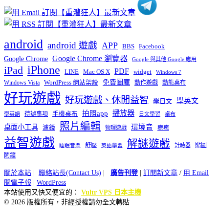
android
android 遊戲
APP
BBS
Facebook
Google Chrome 瀏覽器
Google Chrome
Google 與其他 Google 應用
iPhone
iPad
PDF
widget
LINE
Mac OS X
Windows 7
免費圖庫
Windows Vista
WordPress 網站架設
動作遊戲
動態桌布
好玩遊戲
好玩遊戲、休閒益智
學英文
學日文
播放器
拍照app
待辦事項
手機桌布
學英語
日文學習
桌布
照片編輯
桌面小工具
環境音
濾鏡
療癒
物理遊戲
益智遊戲
解謎遊戲
舒壓
貼圖
計時器
睡眠音樂
英語學習
鬧鐘
關於本站
|
聯絡站長(Contact Us)
|
廣告刊登
|
訂閱新文章
/
用 Email
閱電子報
|
WordPress
本站使用又快又便宜的：
Vultr VPS 日本主機
© 2026 版權所有，非經授權請勿全文轉貼