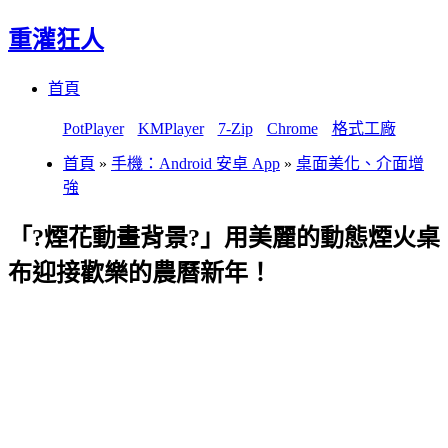
重灌狂人
Menu
Skip
首頁
to
content
PotPlayer
KMPlayer
7-Zip
Chrome
格式工廠
首頁
»
手機：Android 安卓 App
»
桌面美化、介面增
強
「?煙花動畫背景?」用美麗的動態煙火桌
布迎接歡樂的農曆新年！