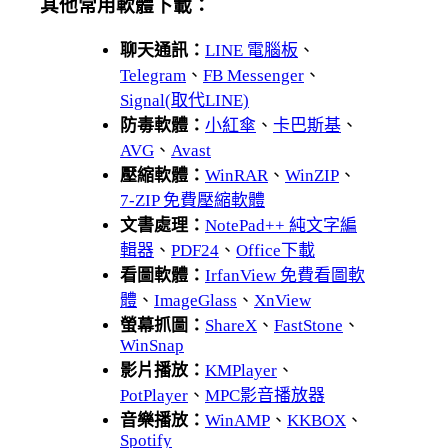
其他常用軟體下載：
聊天通訊：
LINE 電腦板
、
Telegram
、
FB Messenger
、
Signal(取代LINE)
防毒軟體：
小紅傘
、
卡巴斯基
、
AVG
、
Avast
壓縮軟體：
WinRAR
、
WinZIP
、
7-ZIP 免費壓縮軟體
文書處理：
NotePad++ 純文字編
輯器
、
PDF24
、
Office下載
看圖軟體：
IrfanView 免費看圖軟
體
、
ImageGlass
、
XnView
螢幕抓圖：
ShareX
、
FastStone
、
WinSnap
影片播放：
KMPlayer
、
PotPlayer
、
MPC影音播放器
音樂播放：
WinAMP
、
KKBOX
、
Spotify