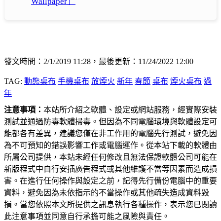
Wallpaper」
發文時間：2/1/2019 11:28，最後更新：11/24/2022 12:00
TAG:
動態桌布
手機桌布
放煙火
新年
春節
桌布
煙火桌布
過
年
注意事項：
本站所介紹之軟體、設定或網站服務，經實際安裝
測試並通過防毒軟體掃毒。但因為不同電腦環境與軟體設定可
能都各有差異，建議您僅在非工作用的電腦先行測試，避免因
為不可預知的錯誤影響工作或電腦運作。從本站下載的軟體由
所屬公司提供，本站未經任何修改且無法保證軟體公司可能在
新版程式中自行安插廣告程式或其他維護不當等因素而造成損
害。在進行任何操作與設定之前，記得先行備份電腦中的重要
資料，避免因為未依指示的不當操作或其他疏失造成資料毀
損。當您依照本文所提供之訊息執行各種操作，表示您已閱讀
此注意事項並同意自行承擔可能之風險與責任。