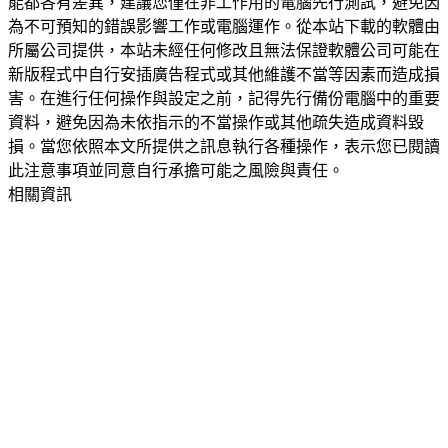
能都各有差異，建議您僅在非工作用的電腦先行測試，避免因
為不可預知的錯誤影響工作或電腦運作。從本站下載的軟體由
所屬公司提供，本站未經任何修改且無法保證軟體公司可能在
新版程式中自行安插廣告程式或其他維護不當等因素而造成損
害。在進行任何操作與設定之前，記得先行備份電腦中的重要
資料，避免因為未依指示的不當操作或其他疏失造成資料毀
損。當您依照本文所提供之訊息執行各種操作，表示您已閱讀
此注意事項並同意自行承擔可能之風險與責任。
相關資訊