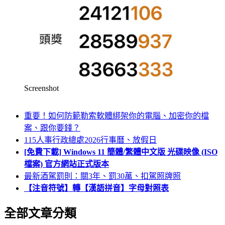
Screenshot
重要！如何防範勒索軟體綁架你的電腦、加密你的檔
案、跟你要錢？
115人事行政總處2026行事曆、放假日
[免費下載] Windows 11 簡體/繁體中文版 光碟映像 (ISO
檔案) 官方網站正式版本
最新酒駕罰則：關3年、罰30萬、扣駕照牌照
【注音符號】轉【漢語拼音】字母對照表
全部文章分類