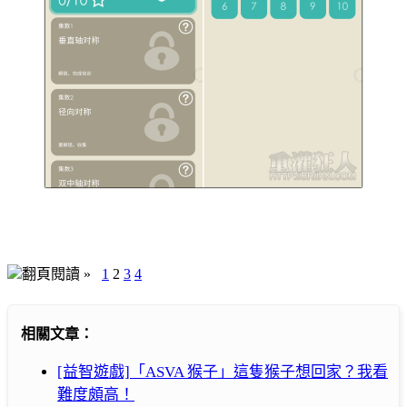
翻頁閱讀 »
1
2
3
4
相關文章：
[益智遊戲]「ASVA 猴子」這隻猴子想回家？我看
難度頗高！