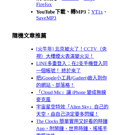
Firefox
YouTube下載、轉MP3：
YT1s
、
SaveMP3
隨機文章推薦
[火牛年] 北京被火了！CCTV（央
視）大樓煙火表演變火災！
LINE多重登入：在2支手機登入同
一個帳號！ 終於來了
把iGoogle小工具(Gadget)嵌入到你
的網站、部落格！
「Cloud Mic」讓 iPhone 變成無線
麥克風
宇宙星空特效「Alien Sky」自己的
天空，由自己決定要多閃耀！
The Clocks 簡單實用又好看的時鐘
App，附鬧鐘、世界時鐘、搖搖手