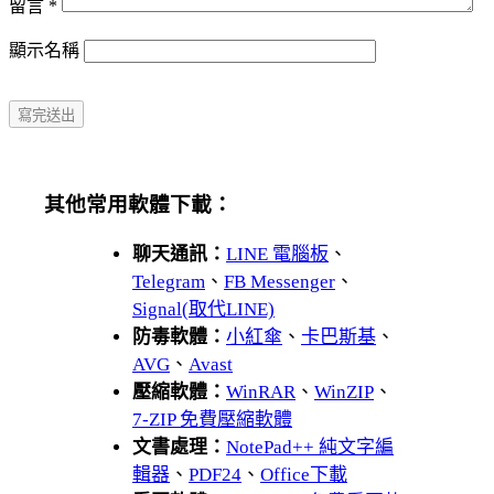
留言
*
顯示名稱
其他常用軟體下載：
聊天通訊：
LINE 電腦板
、
Telegram
、
FB Messenger
、
Signal(取代LINE)
防毒軟體：
小紅傘
、
卡巴斯基
、
AVG
、
Avast
壓縮軟體：
WinRAR
、
WinZIP
、
7-ZIP 免費壓縮軟體
文書處理：
NotePad++ 純文字編
輯器
、
PDF24
、
Office下載