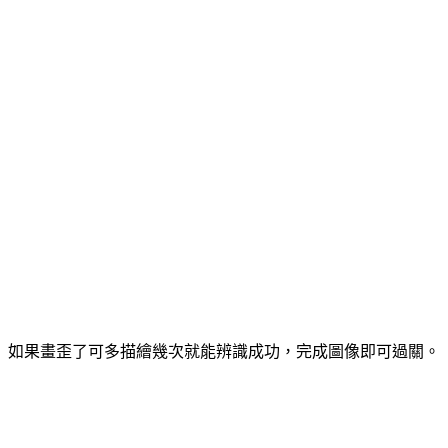
如果畫歪了可多描繪幾次就能辨識成功，完成圖像即可過關。