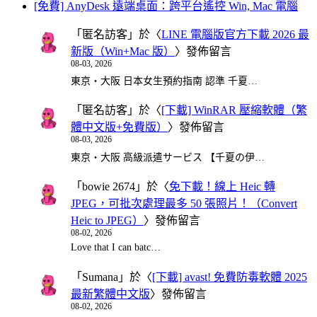
[免費] AnyDesk 遠端桌面：跨平台遙控 Win, Mac 電腦
「
匿名訪客
」於〈
LINE 電腦版官方下載 2026 最
新版（Win+Mac 版）
〉發佈留言
08-03, 2026
東京・大阪 日本女生預約指南 認準 千夏…
「
匿名訪客
」於〈
[下載] WinRAR 壓縮軟體（繁
體中文版+免費版）
〉發佈留言
08-03, 2026
東京・大阪 高級派遣サービス 【千夏の伊…
「
bowie 2674
」於〈
免下載！線上 Heic 轉
JPEG，可批次處理最多 50 張照片！（Convert
Heic to JPEG）
〉發佈留言
08-02, 2026
Love that I can batc…
「
Sumana
」於〈
[下載] avast! 免費防毒軟體 2025
最新繁體中文版
〉發佈留言
08-02, 2026