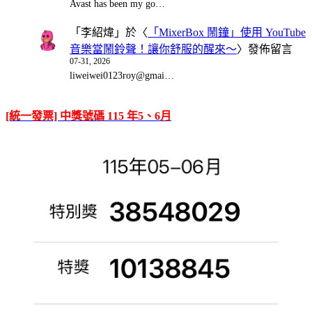
Avast has been my go…
「
李紹煒
」於〈
「MixerBox 鬧鐘」使用 YouTube
音樂當鬧鈴聲！讓你舒服的醒來～
〉發佈留言
07-31, 2026
liweiwei0123roy@gmai…
[統一發票] 中獎號碼 115 年5、6月