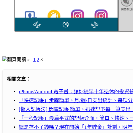
翻頁閱讀 »
1
2
3
相關文章：
iPhone/Android 電子書：讓你提早十年退休的投資
「快速記帳」步驟簡單、月/週/日支出統計、每項
[懶人記帳法] 閃電記帳 簡單、迅速記下每一筆支出！( An
「一秒記帳」最扁平式的記帳介面，簡單、快速、
總是存不了錢嗎？現在開始「1年貯金」計劃，明