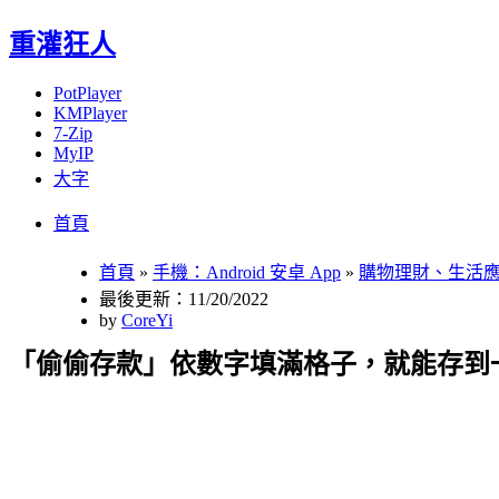
重灌狂人
PotPlayer
KMPlayer
7-Zip
MyIP
大字
Menu
Skip
首頁
to
content
首頁
»
手機：Android 安卓 App
»
購物理財、生活
最後更新：11/20/2022
by
CoreYi
「偷偷存款」依數字填滿格子，就能存到