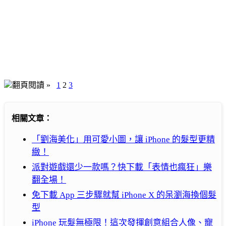
翻頁閱讀 »
1
2
3
相關文章：
「劉海美化」用可愛小圖，讓 iPhone 的髮型更精
緻！
派對遊戲還少一款嗎？快下載「表情也瘋狂」樂
翻全場！
免下載 App 三步驟就幫 iPhone X 的呆瀏海換個髮
型
iPhone 玩髮無極限！這次發揮創意組合人像、寵