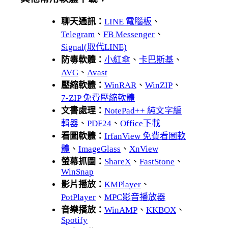
聊天通訊：
LINE 電腦板
、
Telegram
、
FB Messenger
、
Signal(取代LINE)
防毒軟體：
小紅傘
、
卡巴斯基
、
AVG
、
Avast
壓縮軟體：
WinRAR
、
WinZIP
、
7-ZIP 免費壓縮軟體
文書處理：
NotePad++ 純文字編
輯器
、
PDF24
、
Office下載
看圖軟體：
IrfanView 免費看圖軟
體
、
ImageGlass
、
XnView
螢幕抓圖：
ShareX
、
FastStone
、
WinSnap
影片播放：
KMPlayer
、
PotPlayer
、
MPC影音播放器
音樂播放：
WinAMP
、
KKBOX
、
Spotify