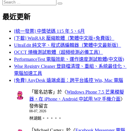
Search
Search
for:
最近更新
[統一發票] 中獎號碼 115 年 5、6月
[下載] WinRAR 壓縮軟體（繁體中文版+免費版）
UltraEdit 純文字、程式碼編輯器（繁體中文最新版）
OCCT 燒機測試軟體（超頻檢測必備工具）
PerformanceTest 電腦效能、運作速度測試軟體(中文版)
Wise Registry Cleaner 登錄檔清理、重組、系統最佳化、
電腦加速工具
[免費] AnyDesk 遠端桌面：跨平台遙控 Win, Mac 電腦
「
匿名訪客
」於〈
Windows Phone 7.5 芒果模擬
器，在 iPhone、Android 中試用 WP 手機介面
〉
發佈留言
08-07, 2026
林湖銘。。。。。
「
Michael Carter
」於〈
Facebook Messenger 電腦