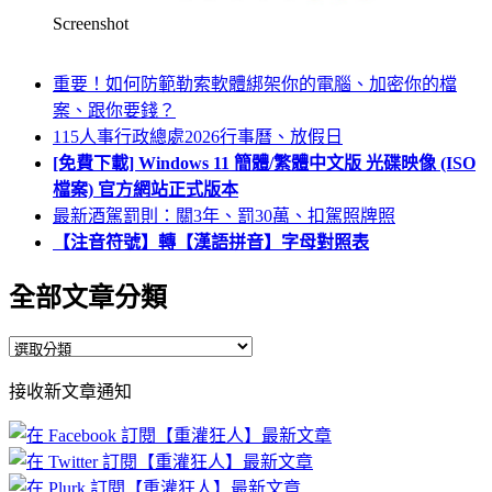
Screenshot
重要！如何防範勒索軟體綁架你的電腦、加密你的檔
案、跟你要錢？
115人事行政總處2026行事曆、放假日
[免費下載] Windows 11 簡體/繁體中文版 光碟映像 (ISO
檔案) 官方網站正式版本
最新酒駕罰則：關3年、罰30萬、扣駕照牌照
【注音符號】轉【漢語拼音】字母對照表
全部文章分類
全
部
接收新文章通知
文
章
分
類