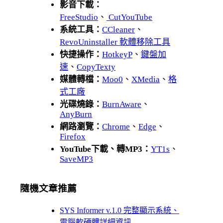
影音下載：
FreeStudio
、
CutYouTube
系統工具：
CCleaner
、
RevoUninstaller 軟體移除工具
快捷操作：
HotkeyP
、
鍵盤加
速
、
CopyTexty
媒體轉檔：
Moo0
、
XMedia
、
格
式工廠
光碟燒錄：
BurnAware
、
AnyBurn
網路瀏覽：
Chrome
、
Edge
、
Firefox
YouTube下載、轉MP3：
YT1s
、
SaveMP3
隨機文章推薦
SYS Informer v.1.0 完整顯示系統、
電腦軟硬體詳細資訊