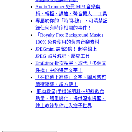
Audio Trimmer 免費 MP3 音樂剪
輯、轉檔、調速、聲音擴大… 工具
專屬於你的「時間-線」，可清楚記
錄任何有時序相關的事件！
「Royalty Free Background Music」
100% 免費使用的背景音樂素材
JPEGmini 最高5倍！ 超強線上
JPEG 照片減肥、壓縮工具
EmEditor 批次搜尋、取代「多個文
件檔」中的特定文字！
「在屏幕上翻譯」文字、圖片皆可
隨選隨翻，超方便！
[肥肉救星]手機減肥器～記錄飲食
熱量、體重變化，提供喝水提醒、
線上教練幫你走入瘦子世界