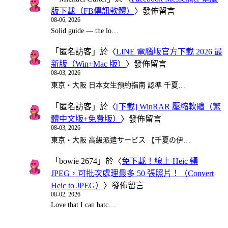
版下載（FB傳訊軟體）
〉發佈留言
08-06, 2026
Solid guide — the lo…
「
匿名訪客
」於〈
LINE 電腦版官方下載 2026 最
新版（Win+Mac 版）
〉發佈留言
08-03, 2026
東京・大阪 日本女生預約指南 認準 千夏…
「
匿名訪客
」於〈
[下載] WinRAR 壓縮軟體（繁
體中文版+免費版）
〉發佈留言
08-03, 2026
東京・大阪 高級派遣サービス 【千夏の伊…
「
bowie 2674
」於〈
免下載！線上 Heic 轉
JPEG，可批次處理最多 50 張照片！（Convert
Heic to JPEG）
〉發佈留言
08-02, 2026
Love that I can batc…