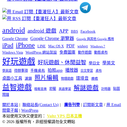
android
android 遊戲
APP
BBS
Facebook
Google Chrome 瀏覽器
Google Chrome
Google 與其他 Google 應用
iPhone
iPad
PDF
widget
LINE
Mac OS X
Windows 7
免費圖庫
Windows Vista
WordPress 網站架設
動作遊戲
動態桌布
好玩遊戲
好玩遊戲、休閒益智
學英文
學日文
播放器
拍照app
待辦事項
手機桌布
學英語
日文學習
桌布
照片編輯
桌面小工具
環境音
濾鏡
療癒
物理遊戲
益智遊戲
解謎遊戲
舒壓
貼圖
計時器
睡眠音樂
英語學習
鬧鐘
關於本站
|
聯絡站長(Contact Us)
|
廣告刊登
|
訂閱新文章
/
用 Email
閱電子報
|
WordPress
本站使用又快又便宜的：
Vultr VPS 日本主機
© 2026 版權所有，非經授權請勿全文轉貼