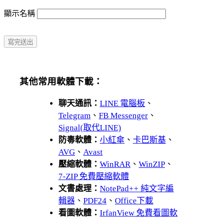
顯示名稱
其他常用軟體下載：
聊天通訊：
LINE 電腦板
、
Telegram
、
FB Messenger
、
Signal(取代LINE)
防毒軟體：
小紅傘
、
卡巴斯基
、
AVG
、
Avast
壓縮軟體：
WinRAR
、
WinZIP
、
7-ZIP 免費壓縮軟體
文書處理：
NotePad++ 純文字編
輯器
、
PDF24
、
Office下載
看圖軟體：
IrfanView 免費看圖軟