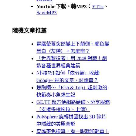
YouTube下載、轉MP3：
YT1s
、
SaveMP3
隨機文章推薦
電腦螢幕突然變上下顛倒、顏色變
黑白（灰階），怎麼辦？
「世界製造者」用 2048 對戰！創
造各種世界經典建築
[小技巧] 如何「依分類」收藏
Google+ 裡的文章、討論串？
塊陶啊～「Fish & Trip」超刺激的
快節奏小魚求生記
GE.TT 超方便網路硬碟、分享服務
（支援多檔拖拉、上傳）
Polysphere 旋轉拼圖找出 3D 碎片
中隱藏的美麗圖形
查匯率免換算，看一眼就知輕重！