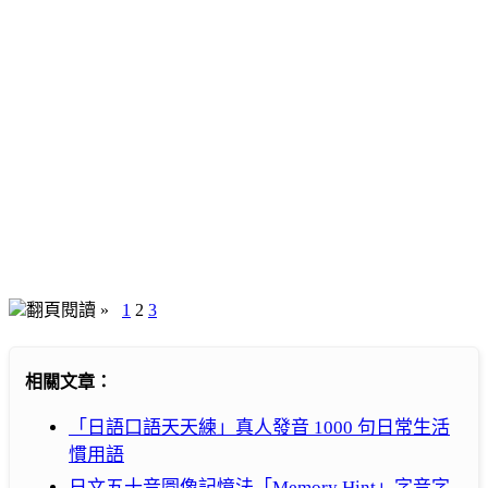
翻頁閱讀 »
1
2
3
相關文章：
「日語口語天天練」真人發音 1000 句日常生活
慣用語
日文五十音圖像記憶法「Memory Hint」字音字