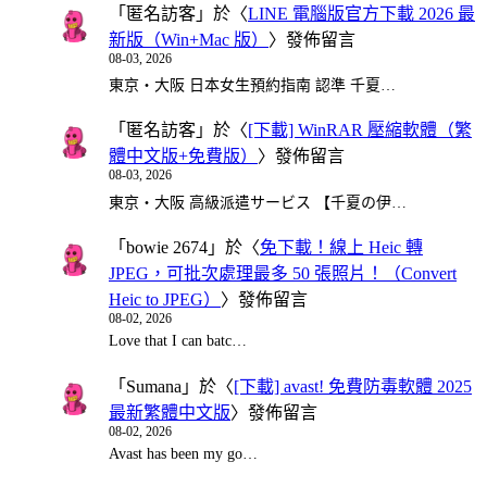
「
匿名訪客
」於〈
LINE 電腦版官方下載 2026 最
新版（Win+Mac 版）
〉發佈留言
08-03, 2026
東京・大阪 日本女生預約指南 認準 千夏…
「
匿名訪客
」於〈
[下載] WinRAR 壓縮軟體（繁
體中文版+免費版）
〉發佈留言
08-03, 2026
東京・大阪 高級派遣サービス 【千夏の伊…
「
bowie 2674
」於〈
免下載！線上 Heic 轉
JPEG，可批次處理最多 50 張照片！（Convert
Heic to JPEG）
〉發佈留言
08-02, 2026
Love that I can batc…
「
Sumana
」於〈
[下載] avast! 免費防毒軟體 2025
最新繁體中文版
〉發佈留言
08-02, 2026
Avast has been my go…