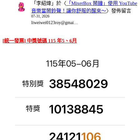
「
李紹煒
」於〈
「MixerBox 鬧鐘」使用 YouTube
音樂當鬧鈴聲！讓你舒服的醒來～
〉發佈留言
07-31, 2026
liweiwei0123roy@gmai…
[統一發票] 中獎號碼 115 年5、6月