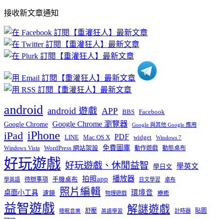
部
接收新文章通知
文
章
分
類
android
android 遊戲
APP
BBS
Facebook
Google Chrome 瀏覽器
Google Chrome
Google 與其他 Google 應用
iPhone
iPad
PDF
widget
LINE
Mac OS X
Windows 7
免費圖庫
Windows Vista
WordPress 網站架設
動作遊戲
動態桌布
好玩遊戲
好玩遊戲、休閒益智
學英文
學日文
播放器
拍照app
待辦事項
手機桌布
學英語
日文學習
桌布
照片編輯
桌面小工具
環境音
濾鏡
療癒
物理遊戲
益智遊戲
解謎遊戲
舒壓
貼圖
計時器
睡眠音樂
英語學習