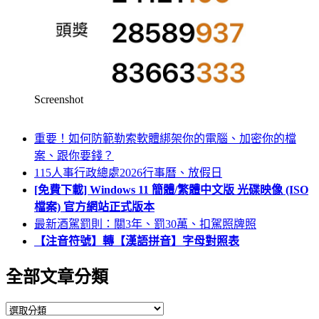
Screenshot
重要！如何防範勒索軟體綁架你的電腦、加密你的檔
案、跟你要錢？
115人事行政總處2026行事曆、放假日
[免費下載] Windows 11 簡體/繁體中文版 光碟映像 (ISO
檔案) 官方網站正式版本
最新酒駕罰則：關3年、罰30萬、扣駕照牌照
【注音符號】轉【漢語拼音】字母對照表
全部文章分類
全