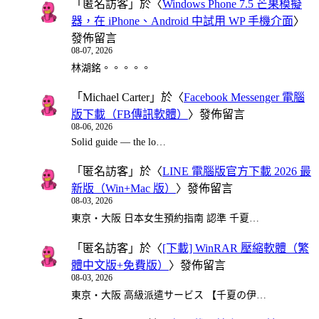
「
匿名訪客
」於〈
Windows Phone 7.5 芒果模擬
器，在 iPhone、Android 中試用 WP 手機介面
〉
發佈留言
08-07, 2026
林湖銘。。。。。
「
Michael Carter
」於〈
Facebook Messenger 電腦
版下載（FB傳訊軟體）
〉發佈留言
08-06, 2026
Solid guide — the lo…
「
匿名訪客
」於〈
LINE 電腦版官方下載 2026 最
新版（Win+Mac 版）
〉發佈留言
08-03, 2026
東京・大阪 日本女生預約指南 認準 千夏…
「
匿名訪客
」於〈
[下載] WinRAR 壓縮軟體（繁
體中文版+免費版）
〉發佈留言
08-03, 2026
東京・大阪 高級派遣サービス 【千夏の伊…