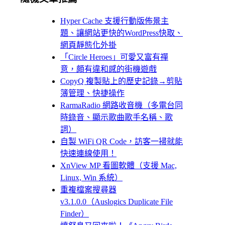
Hyper Cache 支援行動版佈景主
題、讓網站更快的WordPress快取、
網頁靜態化外掛
「Circle Heroes」可愛又富有禪
意，頗有違和感的街機遊戲
CopyQ 複製貼上的歷史記錄→剪貼
簿管理、快捷操作
RarmaRadio 網路收音機（多電台同
時錄音、顯示歌曲歌手名稱、歌
詞）
自製 WiFi QR Code，訪客一掃就能
快速連線使用！
XnView MP 看圖軟體（支援 Mac,
Linux, Win 系統）
重複檔案搜尋器
v3.1.0.0（Auslogics Duplicate File
Finder）