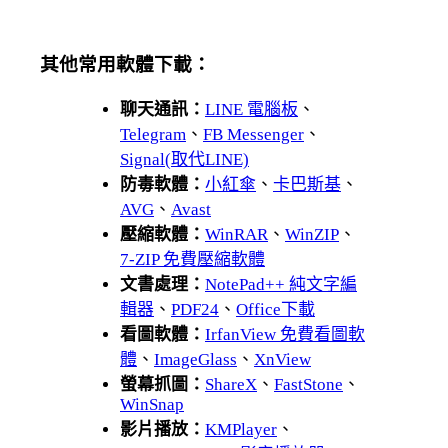
其他常用軟體下載：
聊天通訊：
LINE 電腦板
、
Telegram
、
FB Messenger
、
Signal(取代LINE)
防毒軟體：
小紅傘
、
卡巴斯基
、
AVG
、
Avast
壓縮軟體：
WinRAR
、
WinZIP
、
7-ZIP 免費壓縮軟體
文書處理：
NotePad++ 純文字編
輯器
、
PDF24
、
Office下載
看圖軟體：
IrfanView 免費看圖軟
體
、
ImageGlass
、
XnView
螢幕抓圖：
ShareX
、
FastStone
、
WinSnap
影片播放：
KMPlayer
、