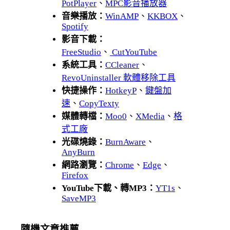
PotPlayer
、
MPC影音播放器
音樂播放：
WinAMP
、
KKBOX
、
Spotify
影音下載：
FreeStudio
、
CutYouTube
系統工具：
CCleaner
、
RevoUninstaller 軟體移除工具
快捷操作：
HotkeyP
、
鍵盤加
速
、
CopyTexty
媒體轉檔：
Moo0
、
XMedia
、
格
式工廠
光碟燒錄：
BurnAware
、
AnyBurn
網路瀏覽：
Chrome
、
Edge
、
Firefox
YouTube下載、轉MP3：
YT1s
、
SaveMP3
隨機文章推薦