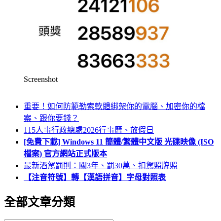
Screenshot
重要！如何防範勒索軟體綁架你的電腦、加密你的檔
案、跟你要錢？
115人事行政總處2026行事曆、放假日
[免費下載] Windows 11 簡體/繁體中文版 光碟映像 (ISO
檔案) 官方網站正式版本
最新酒駕罰則：關3年、罰30萬、扣駕照牌照
【注音符號】轉【漢語拼音】字母對照表
全部文章分類