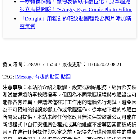
一秒轉換情緒！寵物表情紙卡數位化，原本超兇
狠立馬變囧臉！～Angry Eyes Comic Photo Editor
「Dolight」用獨創的花紋貼圖輕鬆為照片添加精
靈氣質
發文時間：2/8/2017 15:54，最後更新：11/14/2022 08:21
TAG:
iMessage
有趣的貼圖
貼圖
注意事項：
本站所介紹之軟體、設定或網站服務，經實際安裝
測試並通過防毒軟體掃毒。但因為不同電腦環境與軟體設定可
能都各有差異，建議您僅在非工作用的電腦先行測試，避免因
為不可預知的錯誤影響工作或電腦運作。從本站下載的軟體由
所屬公司提供，本站未經任何修改且無法保證軟體公司可能在
新版程式中自行安插廣告程式或其他維護不當等因素而造成損
害。在進行任何操作與設定之前，記得先行備份電腦中的重要