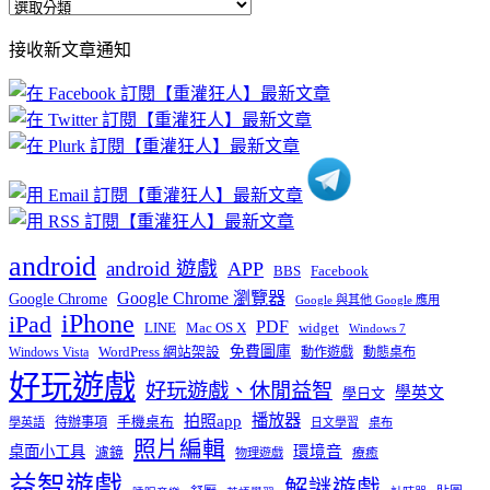
全
部
接收新文章通知
文
章
分
類
android
android 遊戲
APP
BBS
Facebook
Google Chrome 瀏覽器
Google Chrome
Google 與其他 Google 應用
iPhone
iPad
PDF
widget
LINE
Mac OS X
Windows 7
免費圖庫
Windows Vista
WordPress 網站架設
動作遊戲
動態桌布
好玩遊戲
好玩遊戲、休閒益智
學英文
學日文
播放器
拍照app
待辦事項
手機桌布
學英語
日文學習
桌布
照片編輯
桌面小工具
環境音
濾鏡
療癒
物理遊戲
益智遊戲
解謎遊戲