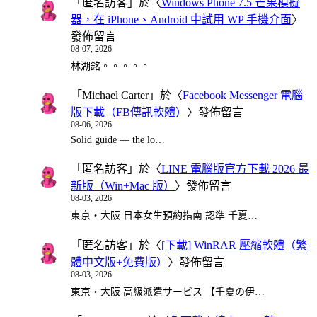
「
匿名訪客
」於〈
Windows Phone 7.5 芒果模擬
器，在 iPhone、Android 中試用 WP 手機介面
〉
發佈留言
08-07, 2026
林湖銘。。。。。
「
Michael Carter
」於〈
Facebook Messenger 電腦
版下載（FB傳訊軟體）
〉發佈留言
08-06, 2026
Solid guide — the lo…
「
匿名訪客
」於〈
LINE 電腦版官方下載 2026 最
新版（Win+Mac 版）
〉發佈留言
08-03, 2026
東京・大阪 日本女生預約指南 認準 千夏…
「
匿名訪客
」於〈
[下載] WinRAR 壓縮軟體（繁
體中文版+免費版）
〉發佈留言
08-03, 2026
東京・大阪 高級派遣サービス 【千夏の伊…