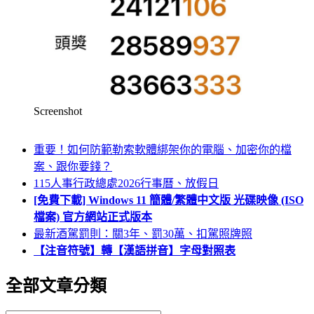
Screenshot
重要！如何防範勒索軟體綁架你的電腦、加密你的檔
案、跟你要錢？
115人事行政總處2026行事曆、放假日
[免費下載] Windows 11 簡體/繁體中文版 光碟映像 (ISO
檔案) 官方網站正式版本
最新酒駕罰則：關3年、罰30萬、扣駕照牌照
【注音符號】轉【漢語拼音】字母對照表
全部文章分類