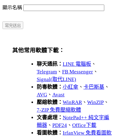
顯示名稱
其他常用軟體下載：
聊天通訊：
LINE 電腦板
、
Telegram
、
FB Messenger
、
Signal(取代LINE)
防毒軟體：
小紅傘
、
卡巴斯基
、
AVG
、
Avast
壓縮軟體：
WinRAR
、
WinZIP
、
7-ZIP 免費壓縮軟體
文書處理：
NotePad++ 純文字編
輯器
、
PDF24
、
Office下載
看圖軟體：
IrfanView 免費看圖軟