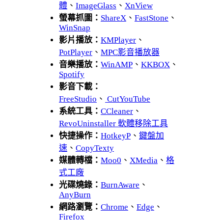
體
、
ImageGlass
、
XnView
螢幕抓圖：
ShareX
、
FastStone
、
WinSnap
影片播放：
KMPlayer
、
PotPlayer
、
MPC影音播放器
音樂播放：
WinAMP
、
KKBOX
、
Spotify
影音下載：
FreeStudio
、
CutYouTube
系統工具：
CCleaner
、
RevoUninstaller 軟體移除工具
快捷操作：
HotkeyP
、
鍵盤加
速
、
CopyTexty
媒體轉檔：
Moo0
、
XMedia
、
格
式工廠
光碟燒錄：
BurnAware
、
AnyBurn
網路瀏覽：
Chrome
、
Edge
、
Firefox