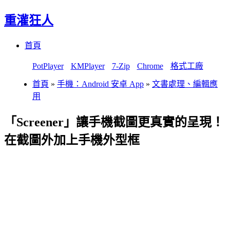
重灌狂人
Menu
Skip
首頁
to
content
PotPlayer
KMPlayer
7-Zip
Chrome
格式工廠
首頁
»
手機：Android 安卓 App
»
文書處理、編輯應
用
「Screener」讓手機截圖更真實的呈現！
在截圖外加上手機外型框