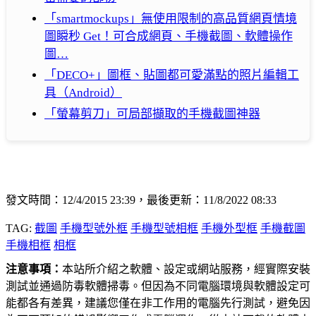
「smartmockups」無使用限制的高品質網頁情境
圖瞬秒 Get！可合成網頁、手機截圖、軟體操作
圖…
「DECO+」圖框、貼圖都可愛滿點的照片編輯工
具（Android）
「螢幕剪刀」可局部擷取的手機截圖神器
發文時間：12/4/2015 23:39，最後更新：11/8/2022 08:33
TAG:
截圖
手機型號外框
手機型號相框
手機外型框
手機截圖
手機相框
相框
注意事項：
本站所介紹之軟體、設定或網站服務，經實際安裝
測試並通過防毒軟體掃毒。但因為不同電腦環境與軟體設定可
能都各有差異，建議您僅在非工作用的電腦先行測試，避免因