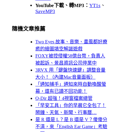
YouTube下載、轉MP3：
YT1s
、
SaveMP3
隨機文章推薦
Two Eyes 故事、音樂、畫風都好療
癒的繪圖填空解謎遊戲
FOXY被控侵權58億台幣，負責人
被起訴、景昌資訊公司停業中
3RVX 用「鍵盤快速鍵」調整音量
大小！（內建Mac音量面板）
「通知捕手」通知來時自動喚醒螢
幕，還有已讀不回功能！
Q-Dir 超強！4視窗檔案總管
「早安工具」你的早晨它全包了！
鬧鐘、天氣、新聞、行事曆…
是 R 還是 L？是 B 還是 V？傻傻分
不清，來「English Ear Game」考驗