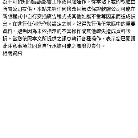
為不可預知的錯誤影響工作或電腦運作。從本站下載的軟體由
所屬公司提供，本站未經任何修改且無法保證軟體公司可能在
新版程式中自行安插廣告程式或其他維護不當等因素而造成損
害。在進行任何操作與設定之前，記得先行備份電腦中的重要
資料，避免因為未依指示的不當操作或其他疏失造成資料毀
損。當您依照本文所提供之訊息執行各種操作，表示您已閱讀
此注意事項並同意自行承擔可能之風險與責任。
相關資訊