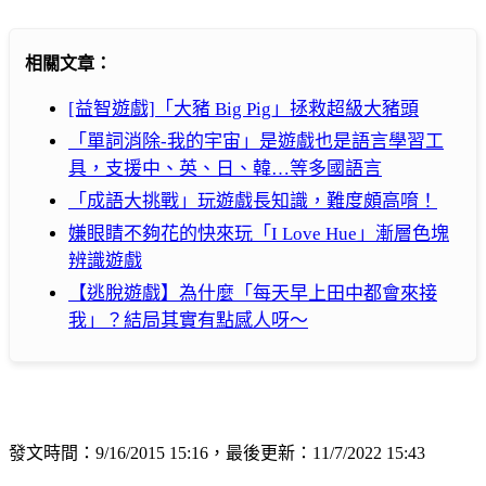
相關文章：
[益智遊戲]「大豬 Big Pig」拯救超級大豬頭
「單詞消除-我的宇宙」是遊戲也是語言學習工
具，支援中、英、日、韓…等多國語言
「成語大挑戰」玩遊戲長知識，難度頗高唷！
嫌眼睛不夠花的快來玩「I Love Hue」漸層色塊
辨識遊戲
【逃脫遊戲】為什麼「每天早上田中都會來接
我」？結局其實有點感人呀～
發文時間：9/16/2015 15:16，最後更新：11/7/2022 15:43