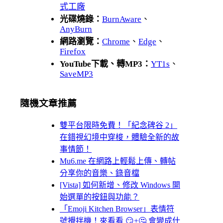
式工廠
光碟燒錄：
BurnAware
、
AnyBurn
網路瀏覽：
Chrome
、
Edge
、
Firefox
YouTube下載、轉MP3：
YT1s
、
SaveMP3
隨機文章推薦
雙平台限時免費！「紀念碑谷 2」
在錯視幻境中穿梭，體驗全新的故
事情節！
Mu6.me 在網路上輕鬆上傳、轉帖
分享你的音樂、錄音檔
[Vista] 如何新增、修改 Windows 開
始選單的按鈕與功能？
「Emoji Kitchen Browser」表情符
號攪拌機！來看看 😏+🤔 會變成什