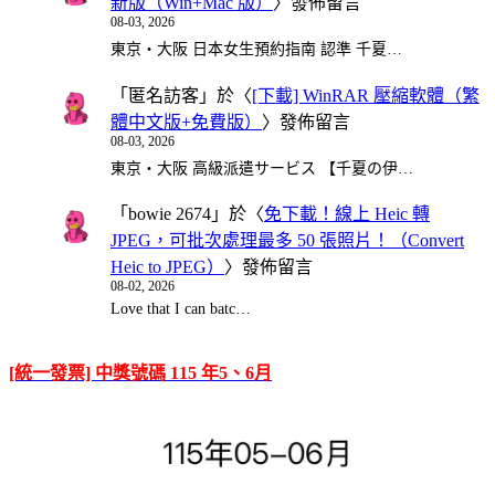
新版（Win+Mac 版）
〉發佈留言
08-03, 2026
東京・大阪 日本女生預約指南 認準 千夏…
「
匿名訪客
」於〈
[下載] WinRAR 壓縮軟體（繁
體中文版+免費版）
〉發佈留言
08-03, 2026
東京・大阪 高級派遣サービス 【千夏の伊…
「
bowie 2674
」於〈
免下載！線上 Heic 轉
JPEG，可批次處理最多 50 張照片！（Convert
Heic to JPEG）
〉發佈留言
08-02, 2026
Love that I can batc…
[統一發票] 中獎號碼 115 年5、6月