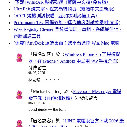
[下載] WinRAR 壓縮軟體（繁體中文版+免費版）
UltraEdit 純文字、程式碼編輯器（繁體中文最新版）
OCCT 燒機測試軟體（超頻檢測必備工具）
PerformanceTest 電腦效能、運作速度測試軟體(中文版)
Wise Registry Cleaner 登錄檔清理、重組、系統最佳化、
電腦加速工具
[免費] AnyDesk 遠端桌面：跨平台遙控 Win, Mac 電腦
「
匿名訪客
」於〈
Windows Phone 7.5 芒果模擬
器，在 iPhone、Android 中試用 WP 手機介面
〉
發佈留言
08-07, 2026
林湖銘。。。。。
「
Michael Carter
」於〈
Facebook Messenger 電腦
版下載（FB傳訊軟體）
〉發佈留言
08-06, 2026
Solid guide — the lo…
「
匿名訪客
」於〈
LINE 電腦版官方下載 2026 最