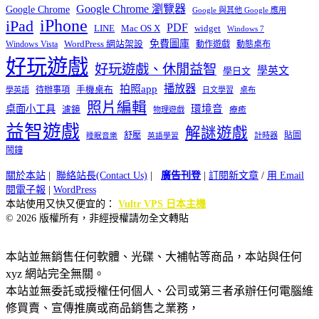
Google Chrome 瀏覽器
Google Chrome
Google 與其他 Google 應用
iPhone
iPad
PDF
widget
LINE
Mac OS X
Windows 7
免費圖庫
Windows Vista
WordPress 網站架設
動作遊戲
動態桌布
好玩遊戲
好玩遊戲、休閒益智
學英文
學日文
播放器
拍照app
待辦事項
手機桌布
學英語
日文學習
桌布
照片編輯
桌面小工具
環境音
濾鏡
療癒
物理遊戲
益智遊戲
解謎遊戲
舒壓
貼圖
計時器
睡眠音樂
英語學習
鬧鐘
關於本站
|
聯絡站長(Contact Us)
|
廣告刊登
|
訂閱新文章
/
用 Email
閱電子報
|
WordPress
本站使用又快又便宜的：
Vultr VPS 日本主機
© 2026 版權所有，非經授權請勿全文轉貼
本站並無銷售任何軟體、光碟、大補帖等商品，本站與任何
xyz 網站完全無關。
本站並無委託或授權任何個人、公司或第三者承辦任何電腦維
修買賣、宣傳推廣或商品銷售之業務，