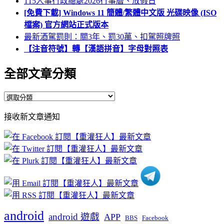
115人事行政總處2026行事曆、放假日
[免費下載] Windows 11 簡體/繁體中文版 光碟映像 (ISO
檔案) 官方網站正式版本
最新酒駕罰則：關3年、罰30萬、扣駕照牌照
【注音符號】轉【漢語拼音】字母對照表
全部文章分類
全
部
接收新文章通知
文
章
分
類
android
android 遊戲
APP
BBS
Facebook