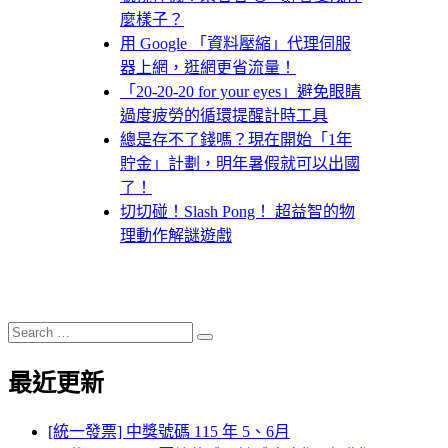
麼樣子？
用 Google 「資料壓縮」代理伺服
器上網，逛網更省流量！
「20-20-20 for your eyes」避免眼睛
過度疲勞的循環提醒計時工具
總是存不了錢嗎？現在開始「1年
貯金」計劃，明年暑假就可以出國
了！
切切碰！Slash Pong！ 超益智的物
理動作解謎遊戲
Search
Search
for:
最近更新
[統一發票] 中獎號碼 115 年 5、6月