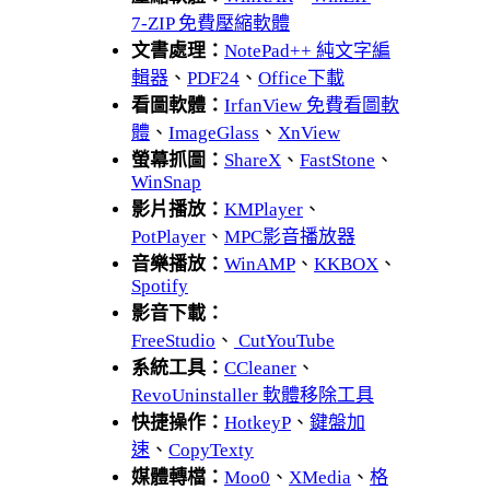
7-ZIP 免費壓縮軟體
文書處理：
NotePad++ 純文字編
輯器
、
PDF24
、
Office下載
看圖軟體：
IrfanView 免費看圖軟
體
、
ImageGlass
、
XnView
螢幕抓圖：
ShareX
、
FastStone
、
WinSnap
影片播放：
KMPlayer
、
PotPlayer
、
MPC影音播放器
音樂播放：
WinAMP
、
KKBOX
、
Spotify
影音下載：
FreeStudio
、
CutYouTube
系統工具：
CCleaner
、
RevoUninstaller 軟體移除工具
快捷操作：
HotkeyP
、
鍵盤加
速
、
CopyTexty
媒體轉檔：
Moo0
、
XMedia
、
格