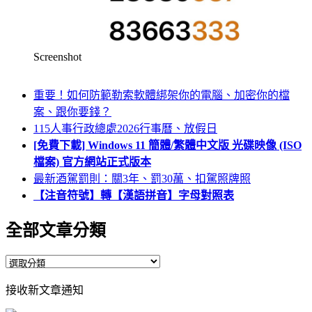
Screenshot
重要！如何防範勒索軟體綁架你的電腦、加密你的檔
案、跟你要錢？
115人事行政總處2026行事曆、放假日
[免費下載] Windows 11 簡體/繁體中文版 光碟映像 (ISO
檔案) 官方網站正式版本
最新酒駕罰則：關3年、罰30萬、扣駕照牌照
【注音符號】轉【漢語拼音】字母對照表
全部文章分類
全
部
接收新文章通知
文