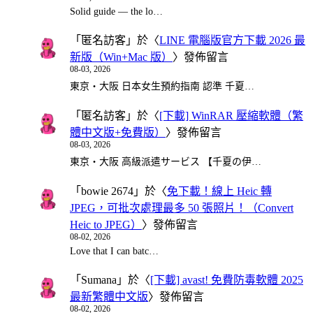
Solid guide — the lo…
「
匿名訪客
」於〈
LINE 電腦版官方下載 2026 最
新版（Win+Mac 版）
〉發佈留言
08-03, 2026
東京・大阪 日本女生預約指南 認準 千夏…
「
匿名訪客
」於〈
[下載] WinRAR 壓縮軟體（繁
體中文版+免費版）
〉發佈留言
08-03, 2026
東京・大阪 高級派遣サービス 【千夏の伊…
「
bowie 2674
」於〈
免下載！線上 Heic 轉
JPEG，可批次處理最多 50 張照片！（Convert
Heic to JPEG）
〉發佈留言
08-02, 2026
Love that I can batc…
「
Sumana
」於〈
[下載] avast! 免費防毒軟體 2025
最新繁體中文版
〉發佈留言
08-02, 2026