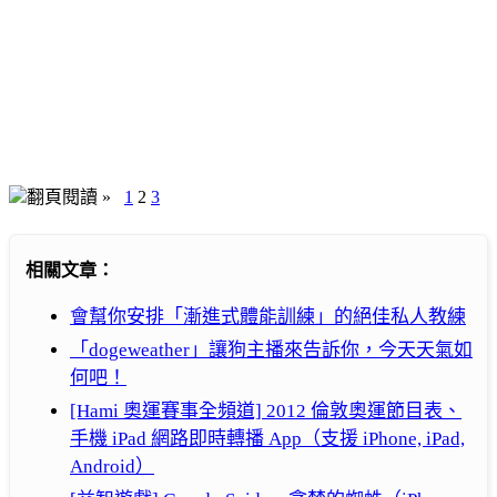
翻頁閱讀 »
1
2
3
相關文章：
會幫你安排「漸進式體能訓練」的絕佳私人教練
「dogeweather」讓狗主播來告訴你，今天天氣如
何吧！
[Hami 奧運賽事全頻道] 2012 倫敦奧運節目表、
手機 iPad 網路即時轉播 App（支援 iPhone, iPad,
Android）