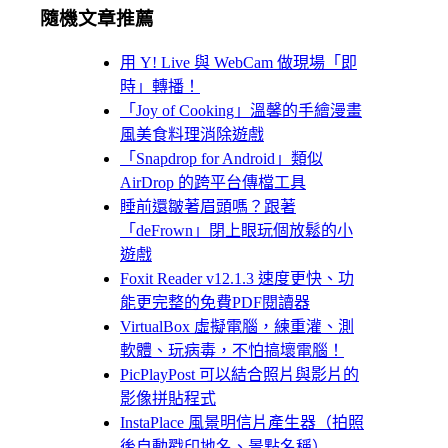
隨機文章推薦
用 Y! Live 與 WebCam 做現場「即
時」轉播！
「Joy of Cooking」溫馨的手繪漫畫
風美食料理消除遊戲
「Snapdrop for Android」類似
AirDrop 的跨平台傳檔工具
睡前還皺著眉頭嗎？跟著
「deFrown」閉上眼玩個放鬆的小
遊戲
Foxit Reader v12.1.3 速度更快、功
能更完整的免費PDF閱讀器
VirtualBox 虛擬電腦，練重灌、測
軟體、玩病毒，不怕搞壞電腦！
PicPlayPost 可以結合照片與影片的
影像拼貼程式
InstaPlace 風景明信片產生器（拍照
後自動戳印地名、景點名稱）