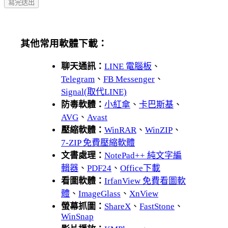
其他常用軟體下載：
聊天通訊：
LINE 電腦板
、
Telegram
、
FB Messenger
、
Signal(取代LINE)
防毒軟體：
小紅傘
、
卡巴斯基
、
AVG
、
Avast
壓縮軟體：
WinRAR
、
WinZIP
、
7-ZIP 免費壓縮軟體
文書處理：
NotePad++ 純文字編
輯器
、
PDF24
、
Office下載
看圖軟體：
IrfanView 免費看圖軟
體
、
ImageGlass
、
XnView
螢幕抓圖：
ShareX
、
FastStone
、
WinSnap