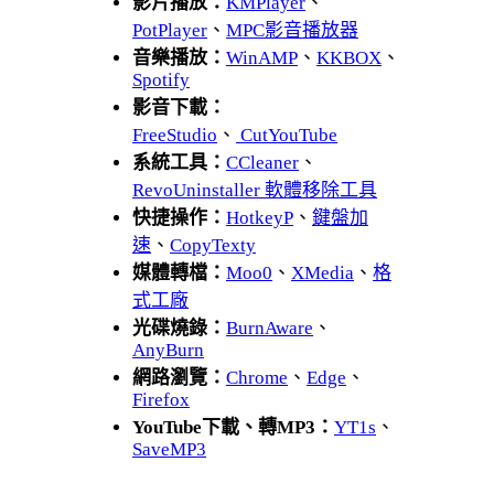
影片播放：
KMPlayer
、
PotPlayer
、
MPC影音播放器
音樂播放：
WinAMP
、
KKBOX
、
Spotify
影音下載：
FreeStudio
、
CutYouTube
系統工具：
CCleaner
、
RevoUninstaller 軟體移除工具
快捷操作：
HotkeyP
、
鍵盤加
速
、
CopyTexty
媒體轉檔：
Moo0
、
XMedia
、
格
式工廠
光碟燒錄：
BurnAware
、
AnyBurn
網路瀏覽：
Chrome
、
Edge
、
Firefox
YouTube下載、轉MP3：
YT1s
、
SaveMP3