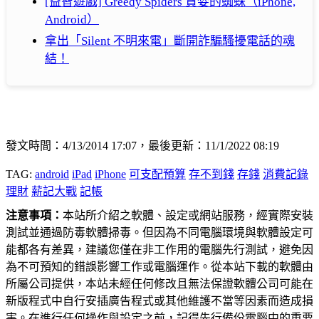
[益智遊戲] Greedy Spiders 貪婪的蜘蛛（iPhone,
Android）
拿出「Silent 不明來電」斷開詐騙騷擾電話的魂
結！
發文時間：4/13/2014 17:07，最後更新：11/1/2022 08:19
TAG:
android
iPad
iPhone
可支配預算
存不到錢
存錢
消費記錄
理財
薪記大戰
記帳
注意事項：
本站所介紹之軟體、設定或網站服務，經實際安裝
測試並通過防毒軟體掃毒。但因為不同電腦環境與軟體設定可
能都各有差異，建議您僅在非工作用的電腦先行測試，避免因
為不可預知的錯誤影響工作或電腦運作。從本站下載的軟體由
所屬公司提供，本站未經任何修改且無法保證軟體公司可能在
新版程式中自行安插廣告程式或其他維護不當等因素而造成損
害。在進行任何操作與設定之前，記得先行備份電腦中的重要