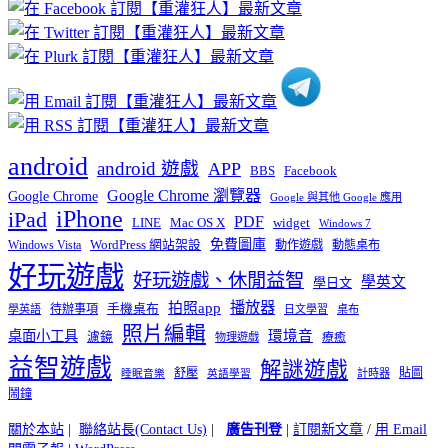
章
分
類
android
android 遊戲
APP
BBS
Facebook
Google Chrome 瀏覽器
Google Chrome
Google 與其他 Google 應用
iPhone
iPad
PDF
widget
LINE
Mac OS X
Windows 7
免費圖庫
Windows Vista
WordPress 網站架設
動作遊戲
動態桌布
好玩遊戲
好玩遊戲、休閒益智
學英文
學日文
播放器
拍照app
待辦事項
手機桌布
學英語
日文學習
桌布
照片編輯
桌面小工具
環境音
濾鏡
療癒
物理遊戲
益智遊戲
解謎遊戲
舒壓
貼圖
計時器
睡眠音樂
英語學習
鬧鐘
關於本站
|
聯絡站長(Contact Us)
|
廣告刊登
|
訂閱新文章
/
用 Email