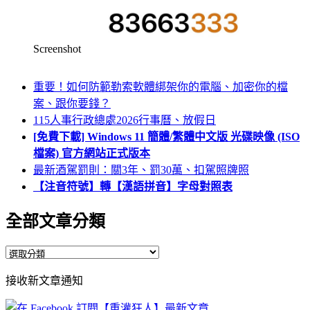
Screenshot
重要！如何防範勒索軟體綁架你的電腦、加密你的檔
案、跟你要錢？
115人事行政總處2026行事曆、放假日
[免費下載] Windows 11 簡體/繁體中文版 光碟映像 (ISO
檔案) 官方網站正式版本
最新酒駕罰則：關3年、罰30萬、扣駕照牌照
【注音符號】轉【漢語拼音】字母對照表
全部文章分類
全
部
接收新文章通知
文
章