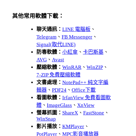
其他常用軟體下載：
聊天通訊：
LINE 電腦板
、
Telegram
、
FB Messenger
、
Signal(取代LINE)
防毒軟體：
小紅傘
、
卡巴斯基
、
AVG
、
Avast
壓縮軟體：
WinRAR
、
WinZIP
、
7-ZIP 免費壓縮軟體
文書處理：
NotePad++ 純文字編
輯器
、
PDF24
、
Office下載
看圖軟體：
IrfanView 免費看圖軟
體
、
ImageGlass
、
XnView
螢幕抓圖：
ShareX
、
FastStone
、
WinSnap
影片播放：
KMPlayer
、
PotPlayer
、
MPC影音播放器