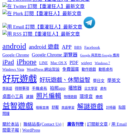
分
類
android
android 遊戲
APP
BBS
Facebook
Google Chrome 瀏覽器
Google Chrome
Google 與其他 Google 應用
iPhone
iPad
PDF
widget
LINE
Mac OS X
Windows 7
免費圖庫
Windows Vista
WordPress 網站架設
動作遊戲
動態桌布
好玩遊戲
好玩遊戲、休閒益智
學英文
學日文
播放器
拍照app
待辦事項
手機桌布
學英語
日文學習
桌布
照片編輯
桌面小工具
環境音
濾鏡
療癒
物理遊戲
益智遊戲
解謎遊戲
舒壓
貼圖
計時器
睡眠音樂
英語學習
鬧鐘
關於本站
|
聯絡站長(Contact Us)
|
廣告刊登
|
訂閱新文章
/
用 Email
閱電子報
|
WordPress