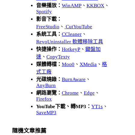
音樂播放：
WinAMP
、
KKBOX
、
Spotify
影音下載：
FreeStudio
、
CutYouTube
系統工具：
CCleaner
、
RevoUninstaller 軟體移除工具
快捷操作：
HotkeyP
、
鍵盤加
速
、
CopyTexty
媒體轉檔：
Moo0
、
XMedia
、
格
式工廠
光碟燒錄：
BurnAware
、
AnyBurn
網路瀏覽：
Chrome
、
Edge
、
Firefox
YouTube下載、轉MP3：
YT1s
、
SaveMP3
隨機文章推薦