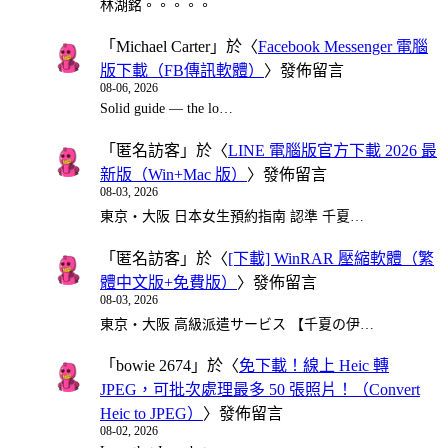
林湖銘。。。。。
「
Michael Carter
」於〈
Facebook Messenger 電腦
版下載（FB傳訊軟體）
〉發佈留言
08-06, 2026
Solid guide — the lo…
「
匿名訪客
」於〈
LINE 電腦版官方下載 2026 最
新版（Win+Mac 版）
〉發佈留言
08-03, 2026
東京・大阪 日本女生預約指南 認準 千夏…
「
匿名訪客
」於〈
[下載] WinRAR 壓縮軟體（繁
體中文版+免費版）
〉發佈留言
08-03, 2026
東京・大阪 高級派遣サービス 【千夏の伊…
「
bowie 2674
」於〈
免下載！線上 Heic 轉
JPEG，可批次處理最多 50 張照片！（Convert
Heic to JPEG）
〉發佈留言
08-02, 2026