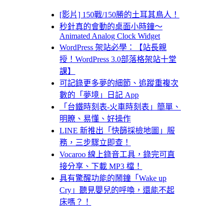
[影片] 150戰/150勝的土耳其鳥人！
秒針真的會動的桌面小時鐘～
Animated Analog Clock Widget
WordPress 架站必學：【站長親
授！WordPress 3.0部落格架站十堂
課】
可記錄更多夢的細節、追蹤重複次
數的「夢境」日記 App
「台鐵時刻表-火車時刻表」簡單、
明瞭、易懂、好操作
LINE 新推出「快篩採檢地圖」服
務，三步驟立即查！
Vocaroo 線上錄音工具，錄完可直
接分享、下載 MP3 檔！
具有驚醒功能的鬧鐘「Wake up
Cry」聽見嬰兒的呼喚，還能不起
床嗎？！