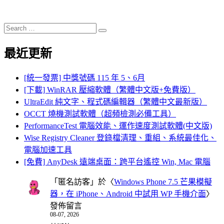
Search
Search
for:
最近更新
[統一發票] 中獎號碼 115 年 5、6月
[下載] WinRAR 壓縮軟體（繁體中文版+免費版）
UltraEdit 純文字、程式碼編輯器（繁體中文最新版）
OCCT 燒機測試軟體（超頻檢測必備工具）
PerformanceTest 電腦效能、運作速度測試軟體(中文版)
Wise Registry Cleaner 登錄檔清理、重組、系統最佳化、
電腦加速工具
[免費] AnyDesk 遠端桌面：跨平台遙控 Win, Mac 電腦
「
匿名訪客
」於〈
Windows Phone 7.5 芒果模擬
器，在 iPhone、Android 中試用 WP 手機介面
〉
發佈留言
08-07, 2026