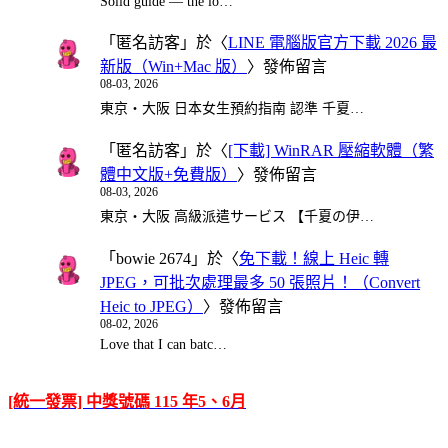
Solid guide — the lo…
「
匿名訪客
」於〈
LINE 電腦版官方下載 2026 最
新版（Win+Mac 版）
〉發佈留言
08-03, 2026
東京・大阪 日本女生預約指南 認準 千夏…
「
匿名訪客
」於〈
[下載] WinRAR 壓縮軟體（繁
體中文版+免費版）
〉發佈留言
08-03, 2026
東京・大阪 高級派遣サービス 【千夏の伊…
「
bowie 2674
」於〈
免下載！線上 Heic 轉
JPEG，可批次處理最多 50 張照片！（Convert
Heic to JPEG）
〉發佈留言
08-02, 2026
Love that I can batc…
[統一發票] 中獎號碼 115 年5、6月