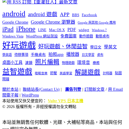
android
android 遊戲
APP
BBS
Facebook
Google Chrome 瀏覽器
Google Chrome
Google 與其他 Google 應用
iPhone
iPad
PDF
widget
LINE
Mac OS X
Windows 7
免費圖庫
Windows Vista
WordPress 網站架設
動作遊戲
動態桌布
好玩遊戲
好玩遊戲、休閒益智
學英文
學日文
播放器
拍照app
待辦事項
手機桌布
學英語
日文學習
桌布
照片編輯
桌面小工具
環境音
濾鏡
療癒
物理遊戲
益智遊戲
解謎遊戲
舒壓
貼圖
計時器
睡眠音樂
英語學習
鬧鐘
關於本站
|
聯絡站長(Contact Us)
|
廣告刊登
|
訂閱新文章
/
用 Email
閱電子報
|
WordPress
本站使用又快又便宜的：
Vultr VPS 日本主機
© 2026 版權所有，非經授權請勿全文轉貼
本站並無銷售任何軟體、光碟、大補帖等商品，本站與任何