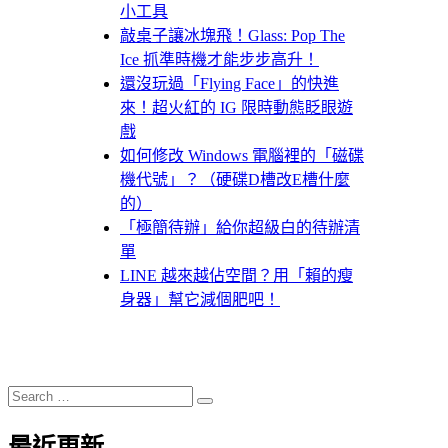
小工具
敲桌子讓冰塊飛！Glass: Pop The
Ice 抓準時機才能步步高升！
還沒玩過「Flying Face」的快進
來！超火紅的 IG 限時動態眨眼遊
戲
如何修改 Windows 電腦裡的「磁碟
機代號」？（硬碟D槽改E槽什麼
的）
「極簡待辦」給你超級白的待辦清
單
LINE 越來越佔空間？用「賴的瘦
身器」幫它減個肥吧！
Search
Search
for:
最近更新