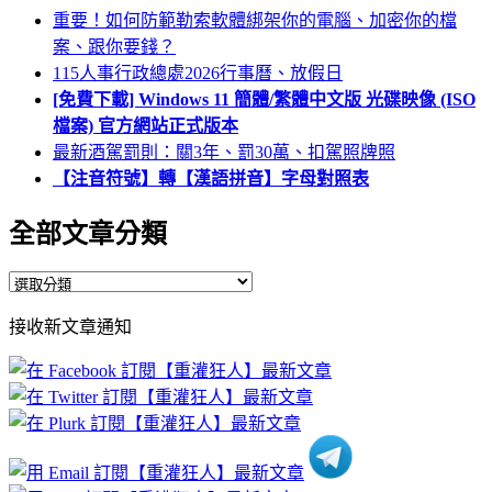
重要！如何防範勒索軟體綁架你的電腦、加密你的檔
案、跟你要錢？
115人事行政總處2026行事曆、放假日
[免費下載] Windows 11 簡體/繁體中文版 光碟映像 (ISO
檔案) 官方網站正式版本
最新酒駕罰則：關3年、罰30萬、扣駕照牌照
【注音符號】轉【漢語拼音】字母對照表
全部文章分類
全
部
接收新文章通知
文
章
分
類