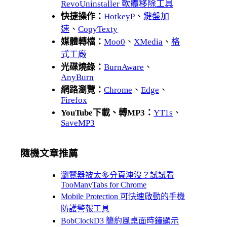
RevoUninstaller 軟體移除工具
快捷操作：
HotkeyP
、
鍵盤加
速
、
CopyTexty
媒體轉檔：
Moo0
、
XMedia
、
格
式工廠
光碟燒錄：
BurnAware
、
AnyBurn
網路瀏覽：
Chrome
、
Edge
、
Firefox
YouTube下載、轉MP3：
YT1s
、
SaveMP3
隨機文章推薦
瀏覽器被太多分頁淹沒？試試看
TooManyTabs for Chrome
Mobile Protection 可快速啟動的手機
防護警報工具
BobClockD3 簡約風桌面時鐘顯示