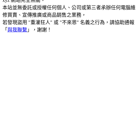
xyz 網站完全無關。
本站並無委託或授權任何個人、公司或第三者承辦任何電腦維
修買賣、宣傳推廣或商品銷售之業務，
若發現盜用 "重灌狂人" 或 "不來恩" 名義之行為，請協助通報
「
與我聯繫
」，謝謝！