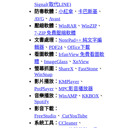
Signal(取代LINE)
防毒軟體：
小紅傘
、
卡巴斯基
、
AVG
、
Avast
壓縮軟體：
WinRAR
、
WinZIP
、
7-ZIP 免費壓縮軟體
文書處理：
NotePad++ 純文字編
輯器
、
PDF24
、
Office下載
看圖軟體：
IrfanView 免費看圖軟
體
、
ImageGlass
、
XnView
螢幕抓圖：
ShareX
、
FastStone
、
WinSnap
影片播放：
KMPlayer
、
PotPlayer
、
MPC影音播放器
音樂播放：
WinAMP
、
KKBOX
、
Spotify
影音下載：
FreeStudio
、
CutYouTube
系統工具：
CCleaner
、