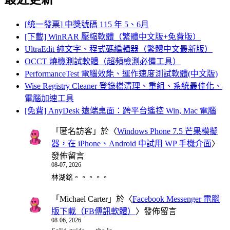
[統一發票] 中獎號碼 115 年 5、6月
[下載] WinRAR 壓縮軟體（繁體中文版+免費版）
UltraEdit 純文字、程式碼編輯器（繁體中文最新版）
OCCT 燒機測試軟體（超頻檢測必備工具）
PerformanceTest 電腦效能、運作速度測試軟體(中文版)
Wise Registry Cleaner 登錄檔清理、重組、系統最佳化、
電腦加速工具
[免費] AnyDesk 遠端桌面：跨平台遙控 Win, Mac 電腦
「
匿名訪客
」於〈
Windows Phone 7.5 芒果模擬
器，在 iPhone、Android 中試用 WP 手機介面
〉
發佈留言
08-07, 2026
林湖銘。。。。。
「
Michael Carter
」於〈
Facebook Messenger 電腦
版下載（FB傳訊軟體）
〉發佈留言
08-06, 2026