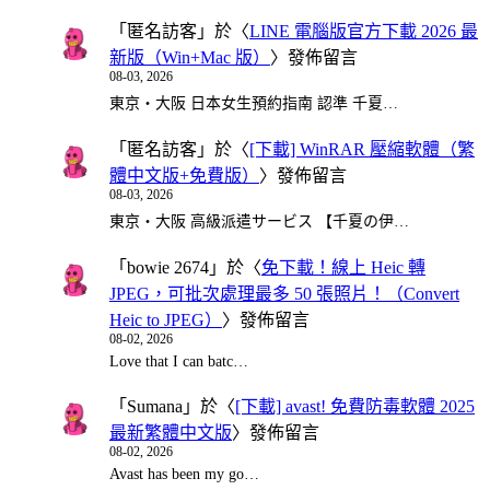
「
匿名訪客
」於〈
LINE 電腦版官方下載 2026 最
新版（Win+Mac 版）
〉發佈留言
08-03, 2026
東京・大阪 日本女生預約指南 認準 千夏…
「
匿名訪客
」於〈
[下載] WinRAR 壓縮軟體（繁
體中文版+免費版）
〉發佈留言
08-03, 2026
東京・大阪 高級派遣サービス 【千夏の伊…
「
bowie 2674
」於〈
免下載！線上 Heic 轉
JPEG，可批次處理最多 50 張照片！（Convert
Heic to JPEG）
〉發佈留言
08-02, 2026
Love that I can batc…
「
Sumana
」於〈
[下載] avast! 免費防毒軟體 2025
最新繁體中文版
〉發佈留言
08-02, 2026
Avast has been my go…