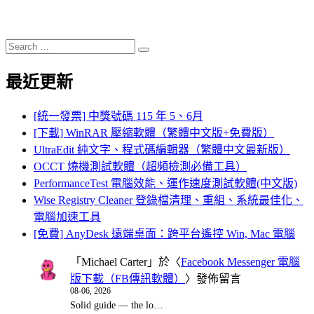
Search
Search
for:
最近更新
[統一發票] 中獎號碼 115 年 5、6月
[下載] WinRAR 壓縮軟體（繁體中文版+免費版）
UltraEdit 純文字、程式碼編輯器（繁體中文最新版）
OCCT 燒機測試軟體（超頻檢測必備工具）
PerformanceTest 電腦效能、運作速度測試軟體(中文版)
Wise Registry Cleaner 登錄檔清理、重組、系統最佳化、
電腦加速工具
[免費] AnyDesk 遠端桌面：跨平台遙控 Win, Mac 電腦
「
Michael Carter
」於〈
Facebook Messenger 電腦
版下載（FB傳訊軟體）
〉發佈留言
08-06, 2026
Solid guide — the lo…