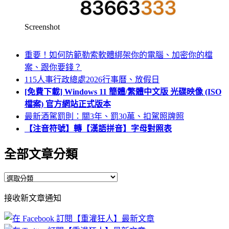
Screenshot
重要！如何防範勒索軟體綁架你的電腦、加密你的檔
案、跟你要錢？
115人事行政總處2026行事曆、放假日
[免費下載] Windows 11 簡體/繁體中文版 光碟映像 (ISO
檔案) 官方網站正式版本
最新酒駕罰則：關3年、罰30萬、扣駕照牌照
【注音符號】轉【漢語拼音】字母對照表
全部文章分類
全
部
接收新文章通知
文
章
分