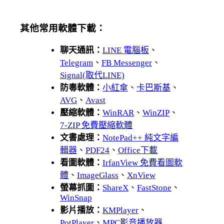
其他常用軟體下載：
聊天通訊：
LINE 電腦板
、
Telegram
、
FB Messenger
、
Signal(取代LINE)
防毒軟體：
小紅傘
、
卡巴斯基
、
AVG
、
Avast
壓縮軟體：
WinRAR
、
WinZIP
、
7-ZIP 免費壓縮軟體
文書處理：
NotePad++ 純文字編
輯器
、
PDF24
、
Office下載
看圖軟體：
IrfanView 免費看圖軟
體
、
ImageGlass
、
XnView
螢幕抓圖：
ShareX
、
FastStone
、
WinSnap
影片播放：
KMPlayer
、
PotPlayer
、
MPC影音播放器