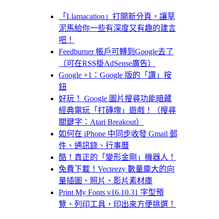
「Llamacation」打開新分頁，讓草
泥馬給你一些有深度又有趣的建言
吧！
Feedburner 帳戶可轉到Google去了
（可在RSS掛AdSense廣告）
Google +1：Google 版的「讚」按
鈕
好玩！ Google 圖片搜尋功能暗藏
經典電玩「打磚塊」遊戲！（搜尋
關鍵字：Atari Breakout）
如何在 iPhone 中同步收發 Gmail 郵
件、通訊錄、行事曆
酷！真正的「變形金剛」機器人！
免費下載！Vecteezy 數量龐大的向
量插圖、照片、影片素材庫
Print My Fonts v16.10.31 字型預
覽、列印工具，印出來方便挑選！