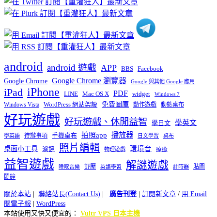
類
android
android 遊戲
APP
BBS
Facebook
Google Chrome 瀏覽器
Google Chrome
Google 與其他 Google 應用
iPhone
iPad
PDF
widget
LINE
Mac OS X
Windows 7
免費圖庫
Windows Vista
WordPress 網站架設
動作遊戲
動態桌布
好玩遊戲
好玩遊戲、休閒益智
學英文
學日文
播放器
拍照app
待辦事項
手機桌布
學英語
日文學習
桌布
照片編輯
桌面小工具
環境音
濾鏡
療癒
物理遊戲
益智遊戲
解謎遊戲
舒壓
貼圖
計時器
睡眠音樂
英語學習
鬧鐘
關於本站
|
聯絡站長(Contact Us)
|
廣告刊登
|
訂閱新文章
/
用 Email
閱電子報
|
WordPress
本站使用又快又便宜的：
Vultr VPS 日本主機