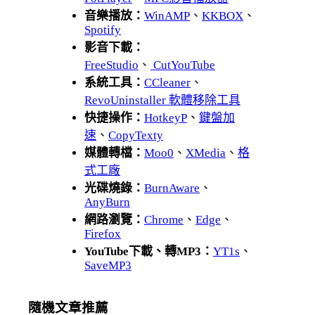
音樂播放：
WinAMP
、
KKBOX
、
Spotify
影音下載：
FreeStudio
、
CutYouTube
系統工具：
CCleaner
、
RevoUninstaller 軟體移除工具
快捷操作：
HotkeyP
、
鍵盤加
速
、
CopyTexty
媒體轉檔：
Moo0
、
XMedia
、
格
式工廠
光碟燒錄：
BurnAware
、
AnyBurn
網路瀏覽：
Chrome
、
Edge
、
Firefox
YouTube下載、轉MP3：
YT1s
、
SaveMP3
隨機文章推薦