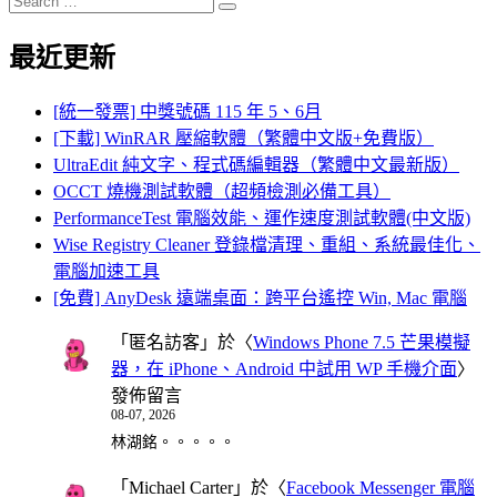
Search
for:
最近更新
[統一發票] 中獎號碼 115 年 5、6月
[下載] WinRAR 壓縮軟體（繁體中文版+免費版）
UltraEdit 純文字、程式碼編輯器（繁體中文最新版）
OCCT 燒機測試軟體（超頻檢測必備工具）
PerformanceTest 電腦效能、運作速度測試軟體(中文版)
Wise Registry Cleaner 登錄檔清理、重組、系統最佳化、
電腦加速工具
[免費] AnyDesk 遠端桌面：跨平台遙控 Win, Mac 電腦
「
匿名訪客
」於〈
Windows Phone 7.5 芒果模擬
器，在 iPhone、Android 中試用 WP 手機介面
〉
發佈留言
08-07, 2026
林湖銘。。。。。
「
Michael Carter
」於〈
Facebook Messenger 電腦