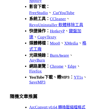
Spotify
影音下載：
FreeStudio
、
CutYouTube
系統工具：
CCleaner
、
RevoUninstaller 軟體移除工具
快捷操作：
HotkeyP
、
鍵盤加
速
、
CopyTexty
媒體轉檔：
Moo0
、
XMedia
、
格
式工廠
光碟燒錄：
BurnAware
、
AnyBurn
網路瀏覽：
Chrome
、
Edge
、
Firefox
YouTube下載、轉MP3：
YT1s
、
SaveMP3
隨機文章推薦
ArcConvert v0.64 轉換壓縮檔格式