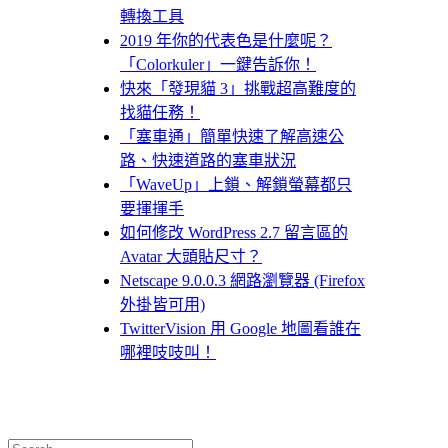
轉換工具
2019 年你的代表色是什麼呢？
「Colorkuler」一鍵告訴你！
快來「發現貓 3」挑戰超高難度的
找貓任務！
「塞車通」簡單快速了解高速公
路、快速道路的塞車狀況
「WaveUp」上鎖、解鎖螢幕都只
要揮揮手
如何修改 WordPress 2.7 留言區的
Avatar 大頭貼尺寸？
Netscape 9.0.0.3 網路瀏覽器 (Firefox
外掛皆可用)
TwitterVision 用 Google 地圖看誰在
哪裡吱吱叫！
Search