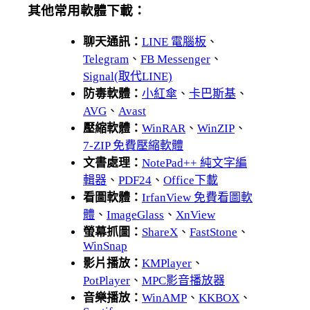
其他常用軟體下載：
聊天通訊：
LINE 電腦板
、
Telegram
、
FB Messenger
、
Signal(取代LINE)
防毒軟體：
小紅傘
、
卡巴斯基
、
AVG
、
Avast
壓縮軟體：
WinRAR
、
WinZIP
、
7-ZIP 免費壓縮軟體
文書處理：
NotePad++ 純文字編
輯器
、
PDF24
、
Office下載
看圖軟體：
IrfanView 免費看圖軟
體
、
ImageGlass
、
XnView
螢幕抓圖：
ShareX
、
FastStone
、
WinSnap
影片播放：
KMPlayer
、
PotPlayer
、
MPC影音播放器
音樂播放：
WinAMP
、
KKBOX
、