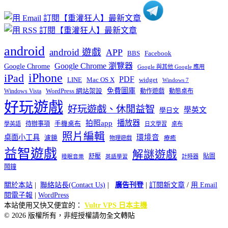
android
android 遊戲
APP
BBS
Facebook
Google Chrome 瀏覽器
Google Chrome
Google 與其他 Google 應用
iPhone
iPad
PDF
widget
LINE
Mac OS X
Windows 7
免費圖庫
Windows Vista
WordPress 網站架設
動作遊戲
動態桌布
好玩遊戲
好玩遊戲、休閒益智
學英文
學日文
播放器
拍照app
待辦事項
手機桌布
學英語
日文學習
桌布
照片編輯
桌面小工具
環境音
濾鏡
療癒
物理遊戲
益智遊戲
解謎遊戲
舒壓
貼圖
計時器
睡眠音樂
英語學習
鬧鐘
關於本站
|
聯絡站長(Contact Us)
|
廣告刊登
|
訂閱新文章
/
用 Email
閱電子報
|
WordPress
本站使用又快又便宜的：
Vultr VPS 日本主機
© 2026 版權所有，非經授權請勿全文轉貼