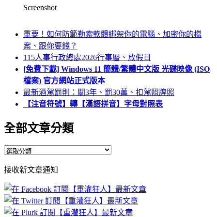
Screenshot
重要！如何防範勒索軟體綁架你的電腦、加密你的檔
案、跟你要錢？
115人事行政總處2026行事曆、放假日
[免費下載] Windows 11 簡體/繁體中文版 光碟映像 (ISO
檔案) 官方網站正式版本
最新酒駕罰則：關3年、罰30萬、扣駕照牌照
【注音符號】轉【漢語拼音】字母對照表
全部文章分類
全
部
接收新文章通知
文
章
分
類