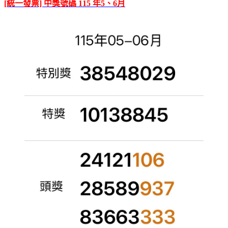
[統一發票] 中獎號碼 115 年5、6月