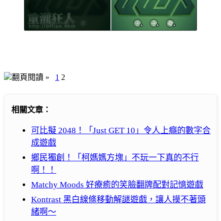
翻頁閱讀 »
1
2
相關文章：
可比擬 2048！「Just GET 10」令人上癮的數字合
成遊戲
鄉民獨創！「柯媽媽方塊」不玩一下真的不行
啊！！
Matchy Moods 好療癒的笑臉翻牌配對記憶遊戲
Kontrast 黑白線條移動解謎遊戲，讓人摸不著頭
緒啊～