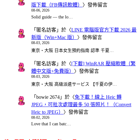
版下載（FB傳訊軟體）
〉發佈留言
08-06, 2026
Solid guide — the lo…
「
匿名訪客
」於〈
LINE 電腦版官方下載 2026 最
新版（Win+Mac 版）
〉發佈留言
08-03, 2026
東京・大阪 日本女生預約指南 認準 千夏…
「
匿名訪客
」於〈
[下載] WinRAR 壓縮軟體（繁
體中文版+免費版）
〉發佈留言
08-03, 2026
東京・大阪 高級派遣サービス 【千夏の伊…
「
bowie 2674
」於〈
免下載！線上 Heic 轉
JPEG，可批次處理最多 50 張照片！（Convert
Heic to JPEG）
〉發佈留言
08-02, 2026
Love that I can batc…