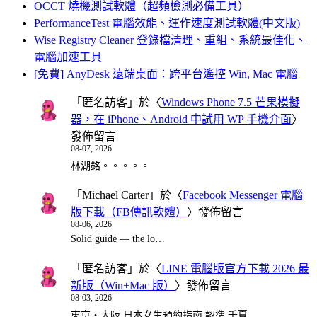
OCCT 燒機測試軟體（超頻檢測必備工具）
PerformanceTest 電腦效能、運作速度測試軟體(中文版)
Wise Registry Cleaner 登錄檔清理、重組、系統最佳化、
電腦加速工具
[免費] AnyDesk 遠端桌面：跨平台遙控 Win, Mac 電腦
「
匿名訪客
」於〈
Windows Phone 7.5 芒果模擬
器，在 iPhone、Android 中試用 WP 手機介面
〉
發佈留言
08-07, 2026
林湖銘。。。。。
「
Michael Carter
」於〈
Facebook Messenger 電腦
版下載（FB傳訊軟體）
〉發佈留言
08-06, 2026
Solid guide — the lo…
「
匿名訪客
」於〈
LINE 電腦版官方下載 2026 最
新版（Win+Mac 版）
〉發佈留言
08-03, 2026
東京・大阪 日本女生預約指南 認準 千夏…