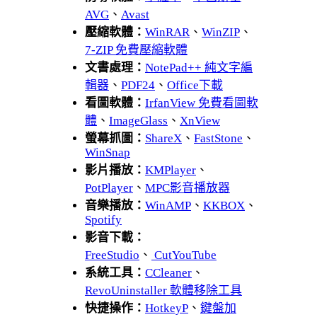
AVG
、
Avast
壓縮軟體：
WinRAR
、
WinZIP
、
7-ZIP 免費壓縮軟體
文書處理：
NotePad++ 純文字編
輯器
、
PDF24
、
Office下載
看圖軟體：
IrfanView 免費看圖軟
體
、
ImageGlass
、
XnView
螢幕抓圖：
ShareX
、
FastStone
、
WinSnap
影片播放：
KMPlayer
、
PotPlayer
、
MPC影音播放器
音樂播放：
WinAMP
、
KKBOX
、
Spotify
影音下載：
FreeStudio
、
CutYouTube
系統工具：
CCleaner
、
RevoUninstaller 軟體移除工具
快捷操作：
HotkeyP
、
鍵盤加