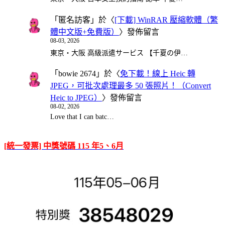
「
匿名訪客
」於〈
[下載] WinRAR 壓縮軟體（繁
體中文版+免費版）
〉發佈留言
08-03, 2026
東京・大阪 高級派遣サービス 【千夏の伊…
「
bowie 2674
」於〈
免下載！線上 Heic 轉
JPEG，可批次處理最多 50 張照片！（Convert
Heic to JPEG）
〉發佈留言
08-02, 2026
Love that I can batc…
[統一發票] 中獎號碼 115 年5、6月