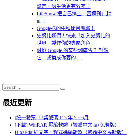
設定，讓生活更有效率！
LifeShow 把自己搞上「壹週刊」封
面！
Google送的中秋節月餅耶！
史努比迷們！快來「加入史努比的
世界」製作你的專屬角色！
討厭 Google 的某些爛廣告？ 封鎖
它！或換成你要的….
Search
Search
for:
最近更新
[統一發票] 中獎號碼 115 年 5、6月
[下載] WinRAR 壓縮軟體（繁體中文版+免費版）
UltraEdit 純文字、程式碼編輯器（繁體中文最新版）