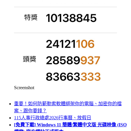
Screenshot
重要！如何防範勒索軟體綁架你的電腦、加密你的檔
案、跟你要錢？
115人事行政總處2026行事曆、放假日
[免費下載] Windows 11 簡體/繁體中文版 光碟映像 (ISO