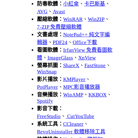
防毒軟體：
小紅傘
、
卡巴斯基
、
AVG
、
Avast
壓縮軟體：
WinRAR
、
WinZIP
、
7-ZIP 免費壓縮軟體
文書處理：
NotePad++ 純文字編
輯器
、
PDF24
、
Office下載
看圖軟體：
IrfanView 免費看圖軟
體
、
ImageGlass
、
XnView
螢幕抓圖：
ShareX
、
FastStone
、
WinSnap
影片播放：
KMPlayer
、
PotPlayer
、
MPC影音播放器
音樂播放：
WinAMP
、
KKBOX
、
Spotify
影音下載：
FreeStudio
、
CutYouTube
系統工具：
CCleaner
、
RevoUninstaller 軟體移除工具