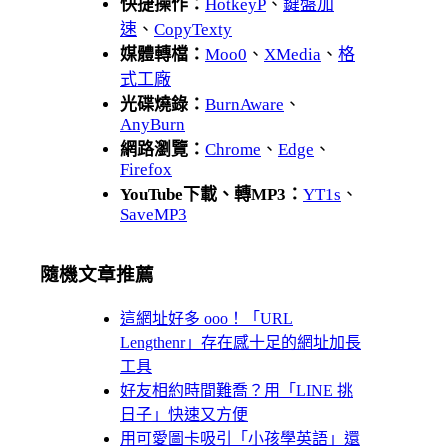
快捷操作：
HotkeyP
、
鍵盤加
速
、
CopyTexty
媒體轉檔：
Moo0
、
XMedia
、
格
式工廠
光碟燒錄：
BurnAware
、
AnyBurn
網路瀏覽：
Chrome
、
Edge
、
Firefox
YouTube下載、轉MP3：
YT1s
、
SaveMP3
隨機文章推薦
這網址好多 ooo！「URL
Lengthenr」存在感十足的網址加長
工具
好友相約時間難喬？用「LINE 挑
日子」快速又方便
用可愛圖卡吸引「小孩學英語」還