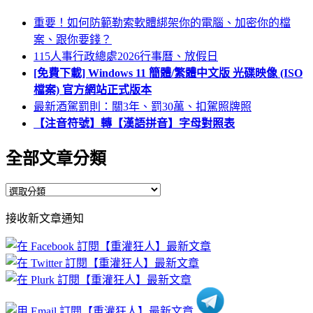
重要！如何防範勒索軟體綁架你的電腦、加密你的檔
案、跟你要錢？
115人事行政總處2026行事曆、放假日
[免費下載] Windows 11 簡體/繁體中文版 光碟映像 (ISO
檔案) 官方網站正式版本
最新酒駕罰則：關3年、罰30萬、扣駕照牌照
【注音符號】轉【漢語拼音】字母對照表
全部文章分類
全
部
接收新文章通知
文
章
分
類