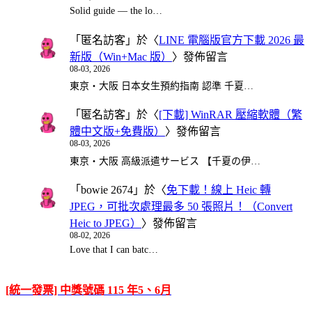
Solid guide — the lo…
「
匿名訪客
」於〈
LINE 電腦版官方下載 2026 最
新版（Win+Mac 版）
〉發佈留言
08-03, 2026
東京・大阪 日本女生預約指南 認準 千夏…
「
匿名訪客
」於〈
[下載] WinRAR 壓縮軟體（繁
體中文版+免費版）
〉發佈留言
08-03, 2026
東京・大阪 高級派遣サービス 【千夏の伊…
「
bowie 2674
」於〈
免下載！線上 Heic 轉
JPEG，可批次處理最多 50 張照片！（Convert
Heic to JPEG）
〉發佈留言
08-02, 2026
Love that I can batc…
[統一發票] 中獎號碼 115 年5、6月