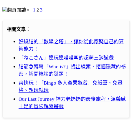
翻頁閱讀 »
1
2
3
相關文章：
好燒腦的「數學之塔」，讓你從此懷疑自己的算
術能力！
「ねこさん」邊玩邊喵喵叫的超萌三消遊戲
腦筋急轉彎「Who is?」找出線索、挖掘隱藏的祕
密，解開燒腦的謎題！
爽快玩！「Bingo 多人賓果遊戲」免紙筆、免畫
格、想玩就玩
Our Last Journey 神力老奶奶的最後旅程，溫馨感
十足的冒險解謎遊戲