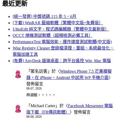
最近更新
[統一發票] 中獎號碼 115 年 5、6月
[下載] WinRAR 壓縮軟體（繁體中文版+免費版）
UltraEdit 純文字、程式碼編輯器（繁體中文最新版）
OCCT 燒機測試軟體（超頻檢測必備工具）
PerformanceTest 電腦效能、運作速度測試軟體(中文版)
Wise Registry Cleaner 登錄檔清理、重組、系統最佳化、
電腦加速工具
[免費] AnyDesk 遠端桌面：跨平台遙控 Win, Mac 電腦
「
匿名訪客
」於〈
Windows Phone 7.5 芒果模擬
器，在 iPhone、Android 中試用 WP 手機介面
〉
發佈留言
08-07, 2026
林湖銘。。。。。
「
Michael Carter
」於〈
Facebook Messenger 電腦
版下載（FB傳訊軟體）
〉發佈留言
08-06, 2026