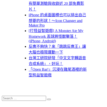
有簡單測驗與收錄近 20 部免費影
片！
iPhone 的桌面圖標也可以排出自己
想要的形狀！～Icon Changer and
Maker Pro
[打怪益智遊戲] A Monster Ate My
Homework 丟球將怪獸擊落！
(iPhone, Android)
反應不夠快？來「跳跳反應王」讓
大腦也極限運動一下
台灣工研院研發「中文文字轉語音
合成系統」，好玩！
「Open Bar!」沉浸在雞尾酒裡的新
型態益智遊戲
Search
Search
for: