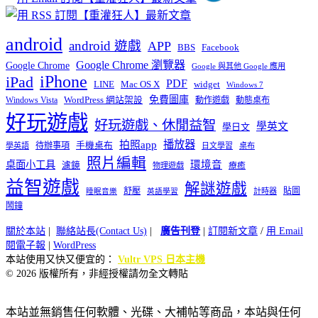
android
android 遊戲
APP
BBS
Facebook
Google Chrome 瀏覽器
Google Chrome
Google 與其他 Google 應用
iPhone
iPad
PDF
widget
LINE
Mac OS X
Windows 7
免費圖庫
Windows Vista
WordPress 網站架設
動作遊戲
動態桌布
好玩遊戲
好玩遊戲、休閒益智
學英文
學日文
播放器
拍照app
待辦事項
手機桌布
學英語
日文學習
桌布
照片編輯
桌面小工具
環境音
濾鏡
療癒
物理遊戲
益智遊戲
解謎遊戲
舒壓
貼圖
計時器
睡眠音樂
英語學習
鬧鐘
關於本站
|
聯絡站長(Contact Us)
|
廣告刊登
|
訂閱新文章
/
用 Email
閱電子報
|
WordPress
本站使用又快又便宜的：
Vultr VPS 日本主機
© 2026 版權所有，非經授權請勿全文轉貼
本站並無銷售任何軟體、光碟、大補帖等商品，本站與任何