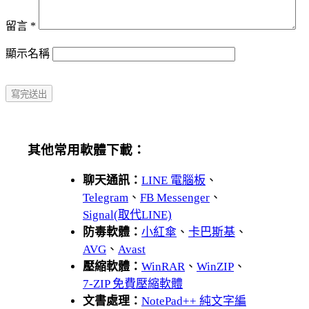
留言
*
顯示名稱
其他常用軟體下載：
聊天通訊：
LINE 電腦板
、
Telegram
、
FB Messenger
、
Signal(取代LINE)
防毒軟體：
小紅傘
、
卡巴斯基
、
AVG
、
Avast
壓縮軟體：
WinRAR
、
WinZIP
、
7-ZIP 免費壓縮軟體
文書處理：
NotePad++ 純文字編