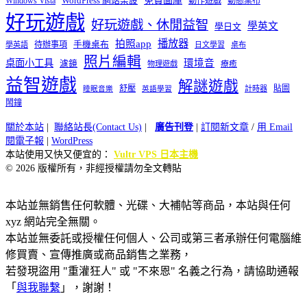
Windows Vista
WordPress 網站架設
動作遊戲
動態桌布
好玩遊戲
好玩遊戲、休閒益智
學英文
學日文
播放器
拍照app
待辦事項
手機桌布
學英語
日文學習
桌布
照片編輯
桌面小工具
環境音
濾鏡
療癒
物理遊戲
益智遊戲
解謎遊戲
舒壓
貼圖
計時器
睡眠音樂
英語學習
鬧鐘
關於本站
|
聯絡站長(Contact Us)
|
廣告刊登
|
訂閱新文章
/
用 Email
閱電子報
|
WordPress
本站使用又快又便宜的：
Vultr VPS 日本主機
© 2026 版權所有，非經授權請勿全文轉貼
本站並無銷售任何軟體、光碟、大補帖等商品，本站與任何
xyz 網站完全無關。
本站並無委託或授權任何個人、公司或第三者承辦任何電腦維
修買賣、宣傳推廣或商品銷售之業務，
若發現盜用 "重灌狂人" 或 "不來恩" 名義之行為，請協助通報
「
與我聯繫
」，謝謝！