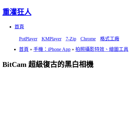
重灌狂人
Menu
Skip
首頁
to
content
PotPlayer
KMPlayer
7-Zip
Chrome
格式工廠
首頁
»
手機：iPhone App
»
拍照攝影特效、繪圖工具
BitCam 超級復古的黑白相機