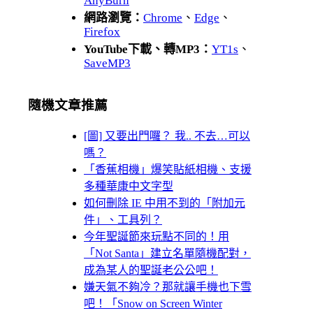
AnyBurn
網路瀏覽：
Chrome
、
Edge
、
Firefox
YouTube下載、轉MP3：
YT1s
、
SaveMP3
隨機文章推薦
[圖] 又要出門囉？ 我.. 不去…可以
嗎？
「香蕉相機」爆笑貼紙相機、支援
多種華康中文字型
如何刪除 IE 中用不到的「附加元
件」、工具列？
今年聖誕節來玩點不同的！用
「Not Santa」建立名單隨機配對，
成為某人的聖誕老公公吧！
嫌天氣不夠冷？那就讓手機也下雪
吧！「Snow on Screen Winter