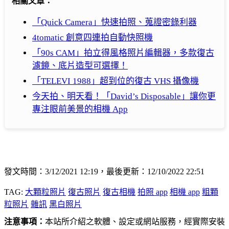
相關文章：
「Quick Camera」快速拍照、蒐證密錄利器
4tomatic 創意四連拍自動快照機
「90s CAM」拍立得風格照片編輯器，多款復古
濾鏡、底片造型可選擇！
「TELEVI 1988」超到位的復古 VHS 攝像機
今天拍、明天看！「David’s Disposable」讓你更
專注眼前美景的相機 App
發文時間：3/12/2021 12:19，最後更新：12/10/2022 22:51
TAG:
大顆粒照片
復古照片
復古相機
拍照 app
相機 app
粗顆
粒照片
雜訊
黑白照片
注意事項：
本站所介紹之軟體、設定或網站服務，經實際安裝