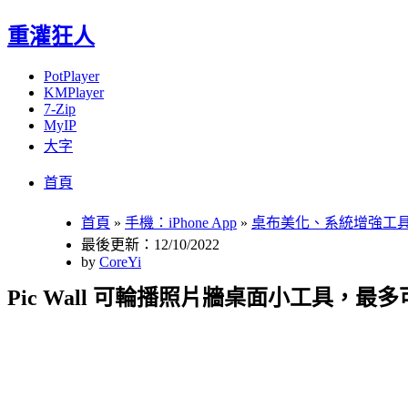
重灌狂人
PotPlayer
KMPlayer
7-Zip
MyIP
大字
Menu
Skip
首頁
to
content
首頁
»
手機：iPhone App
»
桌布美化、系統增強工
最後更新：12/10/2022
by
CoreYi
Pic Wall 可輪播照片牆桌面小工具，最多