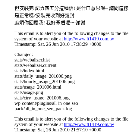
但安裝完 記ㄌ四五分這種信! 是什ㄇ意思呢~ 請問這樣
是正常嗎?安裝完收到好幾封
麻煩你回覆我! 我好矛盾喔~~謝謝
This email is to alert you of the following changes to the file
system of your website at
http://www.ft1419.com.tw
Timestamp: Sat, 26 Jun 2010 17:38:29 +0000
Changed:
stats/webalizer.hist
stats/webalizer.current
stats/index.html
stats/daily_usage_201006.png
stats/hourly_usage_201006.png
stats/usage_201006.html
stats/usage.png
stats/ctry_usage_201006.png
wp-content/plugins/all-in-one-seo-
pack/all_in_one_seo_pack.log
This email is to alert you of the following changes to the file
system of your website at
http://www.ft1419.com.tw
Timestamp: Sat, 26 Jun 2010 21:57:10 +0000