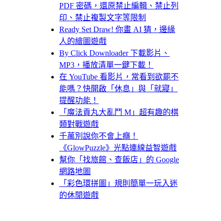
PDF 密碼，還原禁止編輯、禁止列
印、禁止複製文字等限制
Ready Set Draw! 你畫 AI 猜，邊緣
人的繪圖遊戲
By Click Downloader 下載影片、
MP3，播放清單一鍵下載！
在 YouTube 看影片，常看到欲罷不
能嗎？快開啟「休息」與「就寢」
提醒功能！
「魔法貢丸大亂鬥 M」超有趣的棋
類對戰遊戲
千萬別說你不會上癮！
《GlowPuzzle》光點連線益智遊戲
幫你「找旅館、查飯店」的 Google
網路地圖
「彩色環拼圖」規則簡單一玩入迷
的休閒遊戲