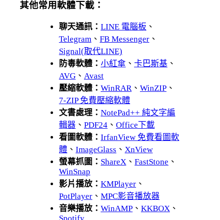
其他常用軟體下載：
聊天通訊：
LINE 電腦板
、
Telegram
、
FB Messenger
、
Signal(取代LINE)
防毒軟體：
小紅傘
、
卡巴斯基
、
AVG
、
Avast
壓縮軟體：
WinRAR
、
WinZIP
、
7-ZIP 免費壓縮軟體
文書處理：
NotePad++ 純文字編
輯器
、
PDF24
、
Office下載
看圖軟體：
IrfanView 免費看圖軟
體
、
ImageGlass
、
XnView
螢幕抓圖：
ShareX
、
FastStone
、
WinSnap
影片播放：
KMPlayer
、
PotPlayer
、
MPC影音播放器
音樂播放：
WinAMP
、
KKBOX
、
Spotify