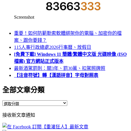
Screenshot
重要！如何防範勒索軟體綁架你的電腦、加密你的檔
案、跟你要錢？
115人事行政總處2026行事曆、放假日
[免費下載] Windows 11 簡體/繁體中文版 光碟映像 (ISO
檔案) 官方網站正式版本
最新酒駕罰則：關3年、罰30萬、扣駕照牌照
【注音符號】轉【漢語拼音】字母對照表
全部文章分類
全
部
接收新文章通知
文
章