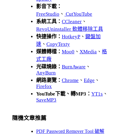
影音下載：
FreeStudio
、
CutYouTube
系統工具：
CCleaner
、
RevoUninstaller 軟體移除工具
快捷操作：
HotkeyP
、
鍵盤加
速
、
CopyTexty
媒體轉檔：
Moo0
、
XMedia
、
格
式工廠
光碟燒錄：
BurnAware
、
AnyBurn
網路瀏覽：
Chrome
、
Edge
、
Firefox
YouTube下載、轉MP3：
YT1s
、
SaveMP3
隨機文章推薦
PDF Password Remover Tool 破解