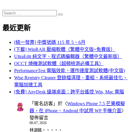
Search
Search
for:
最近更新
[統一發票] 中獎號碼 115 年 5、6月
[下載] WinRAR 壓縮軟體（繁體中文版+免費版）
UltraEdit 純文字、程式碼編輯器（繁體中文最新版）
OCCT 燒機測試軟體（超頻檢測必備工具）
PerformanceTest 電腦效能、運作速度測試軟體(中文版)
Wise Registry Cleaner 登錄檔清理、重組、系統最佳化、
電腦加速工具
[免費] AnyDesk 遠端桌面：跨平台遙控 Win, Mac 電腦
「
匿名訪客
」於〈
Windows Phone 7.5 芒果模擬
器，在 iPhone、Android 中試用 WP 手機介面
〉
發佈留言
08-07, 2026
林湖銘。。。。。