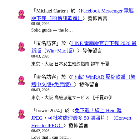
「
Michael Carter
」於〈
Facebook Messenger 電腦
版下載（FB傳訊軟體）
〉發佈留言
08-06, 2026
Solid guide — the lo…
「
匿名訪客
」於〈
LINE 電腦版官方下載 2026 最
新版（Win+Mac 版）
〉發佈留言
08-03, 2026
東京・大阪 日本女生預約指南 認準 千夏…
「
匿名訪客
」於〈
[下載] WinRAR 壓縮軟體（繁
體中文版+免費版）
〉發佈留言
08-03, 2026
東京・大阪 高級派遣サービス 【千夏の伊…
「
bowie 2674
」於〈
免下載！線上 Heic 轉
JPEG，可批次處理最多 50 張照片！（Convert
Heic to JPEG）
〉發佈留言
08-02, 2026
Love that I can batc…