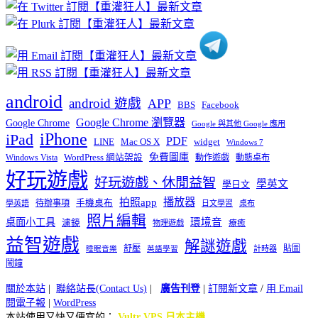
分
類
android
android 遊戲
APP
BBS
Facebook
Google Chrome 瀏覽器
Google Chrome
Google 與其他 Google 應用
iPhone
iPad
PDF
widget
LINE
Mac OS X
Windows 7
免費圖庫
Windows Vista
WordPress 網站架設
動作遊戲
動態桌布
好玩遊戲
好玩遊戲、休閒益智
學英文
學日文
播放器
拍照app
待辦事項
手機桌布
學英語
日文學習
桌布
照片編輯
桌面小工具
環境音
濾鏡
療癒
物理遊戲
益智遊戲
解謎遊戲
舒壓
貼圖
計時器
睡眠音樂
英語學習
鬧鐘
關於本站
|
聯絡站長(Contact Us)
|
廣告刊登
|
訂閱新文章
/
用 Email
閱電子報
|
WordPress
本站使用又快又便宜的：
Vultr VPS 日本主機