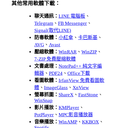
其他常用軟體下載：
聊天通訊：
LINE 電腦板
、
Telegram
、
FB Messenger
、
Signal(取代LINE)
防毒軟體：
小紅傘
、
卡巴斯基
、
AVG
、
Avast
壓縮軟體：
WinRAR
、
WinZIP
、
7-ZIP 免費壓縮軟體
文書處理：
NotePad++ 純文字編
輯器
、
PDF24
、
Office下載
看圖軟體：
IrfanView 免費看圖軟
體
、
ImageGlass
、
XnView
螢幕抓圖：
ShareX
、
FastStone
、
WinSnap
影片播放：
KMPlayer
、
PotPlayer
、
MPC影音播放器
音樂播放：
WinAMP
、
KKBOX
、
Spotify