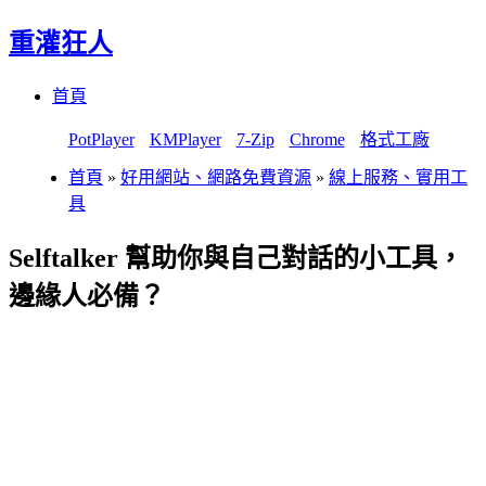
重灌狂人
Menu
Skip
首頁
to
content
PotPlayer
KMPlayer
7-Zip
Chrome
格式工廠
首頁
»
好用網站、網路免費資源
»
線上服務、實用工
具
Selftalker 幫助你與自己對話的小工具，
邊緣人必備？