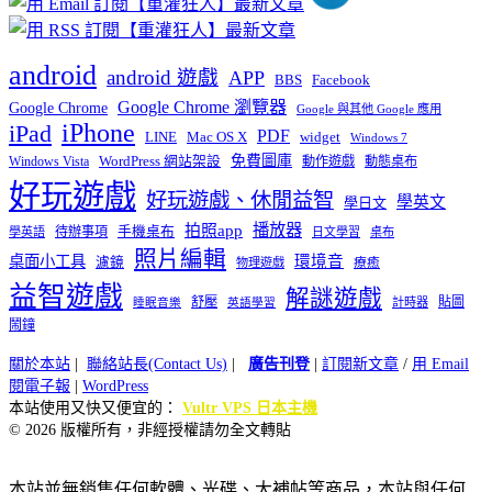
android
android 遊戲
APP
BBS
Facebook
Google Chrome 瀏覽器
Google Chrome
Google 與其他 Google 應用
iPhone
iPad
PDF
widget
LINE
Mac OS X
Windows 7
免費圖庫
Windows Vista
WordPress 網站架設
動作遊戲
動態桌布
好玩遊戲
好玩遊戲、休閒益智
學英文
學日文
播放器
拍照app
待辦事項
手機桌布
學英語
日文學習
桌布
照片編輯
桌面小工具
環境音
濾鏡
療癒
物理遊戲
益智遊戲
解謎遊戲
舒壓
貼圖
計時器
睡眠音樂
英語學習
鬧鐘
關於本站
|
聯絡站長(Contact Us)
|
廣告刊登
|
訂閱新文章
/
用 Email
閱電子報
|
WordPress
本站使用又快又便宜的：
Vultr VPS 日本主機
© 2026 版權所有，非經授權請勿全文轉貼
本站並無銷售任何軟體、光碟、大補帖等商品，本站與任何