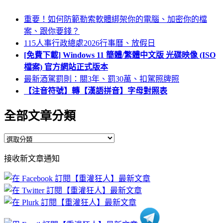
重要！如何防範勒索軟體綁架你的電腦、加密你的檔
案、跟你要錢？
115人事行政總處2026行事曆、放假日
[免費下載] Windows 11 簡體/繁體中文版 光碟映像 (ISO
檔案) 官方網站正式版本
最新酒駕罰則：關3年、罰30萬、扣駕照牌照
【注音符號】轉【漢語拼音】字母對照表
全部文章分類
全
部
接收新文章通知
文
章
分
類