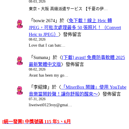
08-03, 2026
東京・大阪 高級派遣サービス 【千夏の伊…
「
bowie 2674
」於〈
免下載！線上 Heic 轉
JPEG，可批次處理最多 50 張照片！（Convert
Heic to JPEG）
〉發佈留言
08-02, 2026
Love that I can batc…
「
Sumana
」於〈
[下載] avast! 免費防毒軟體 2025
最新繁體中文版
〉發佈留言
08-02, 2026
Avast has been my go…
「
李紹煒
」於〈
「MixerBox 鬧鐘」使用 YouTube
音樂當鬧鈴聲！讓你舒服的醒來～
〉發佈留言
07-31, 2026
liweiwei0123roy@gmai…
[統一發票] 中獎號碼 115 年5、6月