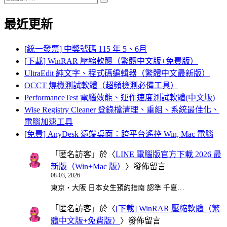
Search
for:
最近更新
[統一發票] 中獎號碼 115 年 5、6月
[下載] WinRAR 壓縮軟體（繁體中文版+免費版）
UltraEdit 純文字、程式碼編輯器（繁體中文最新版）
OCCT 燒機測試軟體（超頻檢測必備工具）
PerformanceTest 電腦效能、運作速度測試軟體(中文版)
Wise Registry Cleaner 登錄檔清理、重組、系統最佳化、
電腦加速工具
[免費] AnyDesk 遠端桌面：跨平台遙控 Win, Mac 電腦
「
匿名訪客
」於〈
LINE 電腦版官方下載 2026 最
新版（Win+Mac 版）
〉發佈留言
08-03, 2026
東京・大阪 日本女生預約指南 認準 千夏…
「
匿名訪客
」於〈
[下載] WinRAR 壓縮軟體（繁
體中文版+免費版）
〉發佈留言