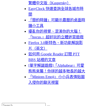
繁體中文版（Kaspersky）
EasyClock 快速查詢全球各城市時
間
「簡約時鐘」可顯示農曆的桌面時
鐘小工具
擾亂你的視覺、混淆你的大腦！
「hocus.」超好玩的立體迷宮遊戲
Firefox 3.0新特色、新功能解說影
片（英文）
如何用 Google Reader 訂閱 PTT
BBS 站裡的文章
[單字解謎遊戲]「Alphabear」可愛
熊熊來襲！你拼的越多牠長的越大
「Minions Emoji」小小兵表情貼圖
入侵你的聊天視窗
Search