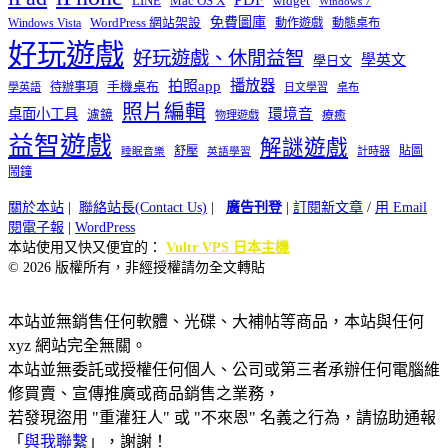
widget
LINE
Mac OS X
Windows 7
免費圖庫
Windows Vista
WordPress 網站架設
動作遊戲
動態桌布
好玩遊戲
好玩遊戲、休閒益智
學英文
學日文
播放器
拍照app
待辦事項
手機桌布
學英語
日文學習
桌布
照片編輯
桌面小工具
環境音
濾鏡
療癒
物理遊戲
益智遊戲
解謎遊戲
舒壓
貼圖
計時器
睡眠音樂
英語學習
鬧鐘
關於本站
|
聯絡站長(Contact Us)
|
廣告刊登
|
訂閱新文章
/
用 Email
閱電子報
|
WordPress
本站使用又快又便宜的：
Vultr VPS 日本主機
© 2026 版權所有，非經授權請勿全文轉貼
本站並無銷售任何軟體、光碟、大補帖等商品，本站與任何
xyz 網站完全無關。
本站並無委託或授權任何個人、公司或第三者承辦任何電腦維
修買賣、宣傳推廣或商品銷售之業務，
若發現盜用 "重灌狂人" 或 "不來恩" 名義之行為，請協助通報
「
與我聯繫
」，謝謝！