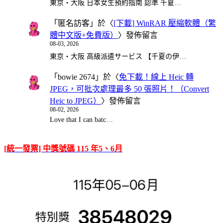
東京・大阪 日本女生預約指南 認準 千夏…
「
匿名訪客
」於〈
[下載] WinRAR 壓縮軟體（繁
體中文版+免費版）
〉發佈留言
08-03, 2026
東京・大阪 高級派遣サービス 【千夏の伊…
「
bowie 2674
」於〈
免下載！線上 Heic 轉
JPEG，可批次處理最多 50 張照片！（Convert
Heic to JPEG）
〉發佈留言
08-02, 2026
Love that I can batc…
[統一發票] 中獎號碼 115 年5、6月