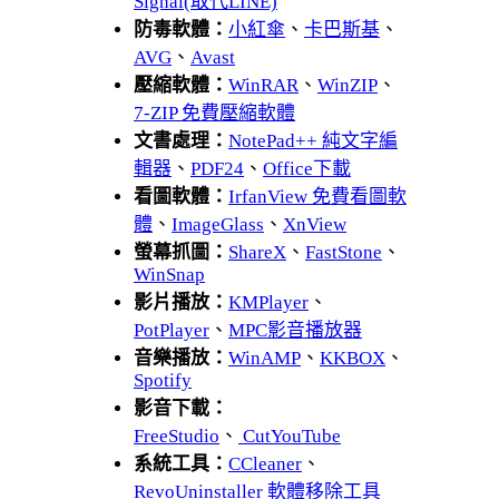
Signal(取代LINE)
防毒軟體：
小紅傘
、
卡巴斯基
、
AVG
、
Avast
壓縮軟體：
WinRAR
、
WinZIP
、
7-ZIP 免費壓縮軟體
文書處理：
NotePad++ 純文字編
輯器
、
PDF24
、
Office下載
看圖軟體：
IrfanView 免費看圖軟
體
、
ImageGlass
、
XnView
螢幕抓圖：
ShareX
、
FastStone
、
WinSnap
影片播放：
KMPlayer
、
PotPlayer
、
MPC影音播放器
音樂播放：
WinAMP
、
KKBOX
、
Spotify
影音下載：
FreeStudio
、
CutYouTube
系統工具：
CCleaner
、
RevoUninstaller 軟體移除工具