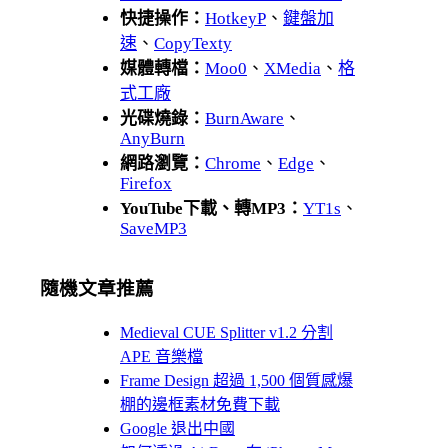
快捷操作：
HotkeyP
、
鍵盤加
速
、
CopyTexty
媒體轉檔：
Moo0
、
XMedia
、
格
式工廠
光碟燒錄：
BurnAware
、
AnyBurn
網路瀏覽：
Chrome
、
Edge
、
Firefox
YouTube下載、轉MP3：
YT1s
、
SaveMP3
隨機文章推薦
Medieval CUE Splitter v1.2 分割
APE 音樂檔
Frame Design 超過 1,500 個質感爆
棚的邊框素材免費下載
Google 退出中國