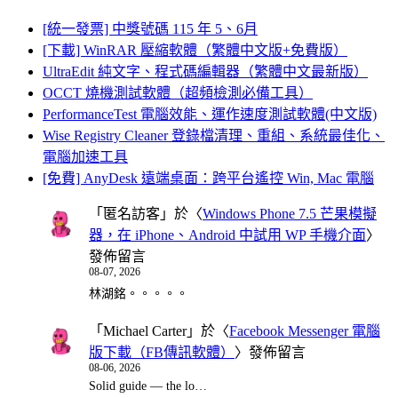
[統一發票] 中獎號碼 115 年 5、6月
[下載] WinRAR 壓縮軟體（繁體中文版+免費版）
UltraEdit 純文字、程式碼編輯器（繁體中文最新版）
OCCT 燒機測試軟體（超頻檢測必備工具）
PerformanceTest 電腦效能、運作速度測試軟體(中文版)
Wise Registry Cleaner 登錄檔清理、重組、系統最佳化、
電腦加速工具
[免費] AnyDesk 遠端桌面：跨平台遙控 Win, Mac 電腦
「
匿名訪客
」於〈
Windows Phone 7.5 芒果模擬
器，在 iPhone、Android 中試用 WP 手機介面
〉
發佈留言
08-07, 2026
林湖銘。。。。。
「
Michael Carter
」於〈
Facebook Messenger 電腦
版下載（FB傳訊軟體）
〉發佈留言
08-06, 2026
Solid guide — the lo…