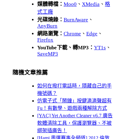
媒體轉檔：
Moo0
、
XMedia
、
格
式工廠
光碟燒錄：
BurnAware
、
AnyBurn
網路瀏覽：
Chrome
、
Edge
、
Firefox
YouTube下載、轉MP3：
YT1s
、
SaveMP3
隨機文章推薦
如何在撥打電話時，隱藏自己的手
機號碼？
仿電子式「鬧鐘」按鍵滴滴聲超有
Fu！有數學、遊戲兩種解除方式
[YAC] Yet Another Cleaner v6.7 廣告
軟體清除工具，保護瀏覽器、不被
綁架插廣告！
[Hami 奧運賽事全頻道] 2012 倫敦