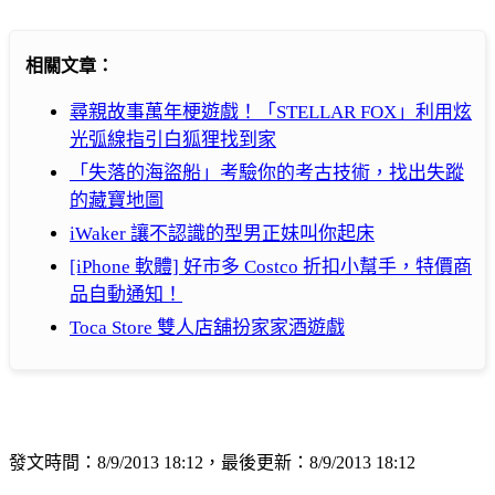
相關文章：
尋親故事萬年梗遊戲！「STELLAR FOX」利用炫
光弧線指引白狐狸找到家
「失落的海盜船」考驗你的考古技術，找出失蹤
的藏寶地圖
iWaker 讓不認識的型男正妹叫你起床
[iPhone 軟體] 好市多 Costco 折扣小幫手，特價商
品自動通知！
Toca Store 雙人店舖扮家家酒遊戲
發文時間：8/9/2013 18:12，最後更新：8/9/2013 18:12