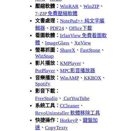
壓縮軟體：
WinRAR
、
WinZIP
、
7-ZIP 免費壓縮軟體
文書處理：
NotePad++ 純文字編
輯器
、
PDF24
、
Office下載
看圖軟體：
IrfanView 免費看圖軟
體
、
ImageGlass
、
XnView
螢幕抓圖：
ShareX
、
FastStone
、
WinSnap
影片播放：
KMPlayer
、
PotPlayer
、
MPC影音播放器
音樂播放：
WinAMP
、
KKBOX
、
Spotify
影音下載：
FreeStudio
、
CutYouTube
系統工具：
CCleaner
、
RevoUninstaller 軟體移除工具
快捷操作：
HotkeyP
、
鍵盤加
速
、
CopyTexty