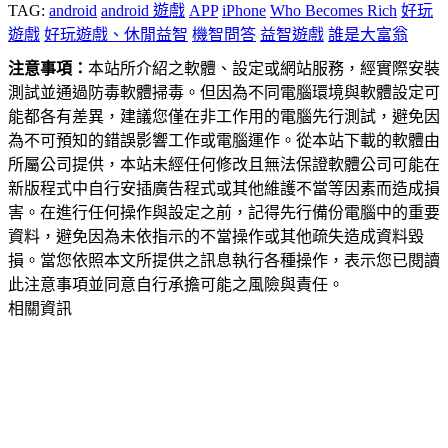
TAG:
android
android 遊戲
APP
iPhone
Who Becomes Rich
好玩
遊戲
好玩遊戲、休閒益智
機智問答
益智遊戲
誰是大富翁
注意事項：
本站所介紹之軟體、設定或網站服務，經實際安裝
測試並通過防毒軟體掃毒。但因為不同電腦環境與軟體設定可
能都各有差異，建議您僅在非工作用的電腦先行測試，避免因
為不可預知的錯誤影響工作或電腦運作。從本站下載的軟體由
所屬公司提供，本站未經任何修改且無法保證軟體公司可能在
新版程式中自行安插廣告程式或其他維護不當等因素而造成損
害。在進行任何操作與設定之前，記得先行備份電腦中的重要
資料，避免因為未依指示的不當操作或其他疏失造成資料毀
損。當您依照本文所提供之訊息執行各種操作，表示您已閱讀
此注意事項並同意自行承擔可能之風險與責任。
相關資訊