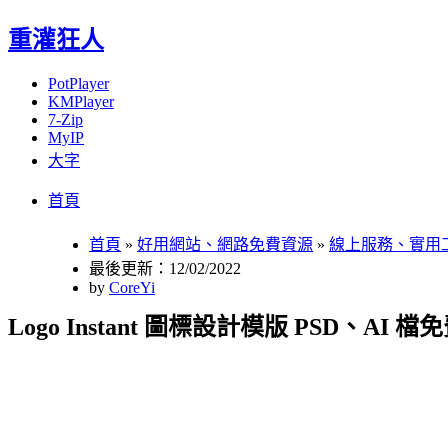
重灌狂人
PotPlayer
KMPlayer
7-Zip
MyIP
大字
Menu
Skip
首頁
to
content
首頁
»
好用網站、網路免費資源
»
線上服務、實用
最後更新：12/02/2022
by
CoreYi
Logo Instant 圖標設計模版 PSD、