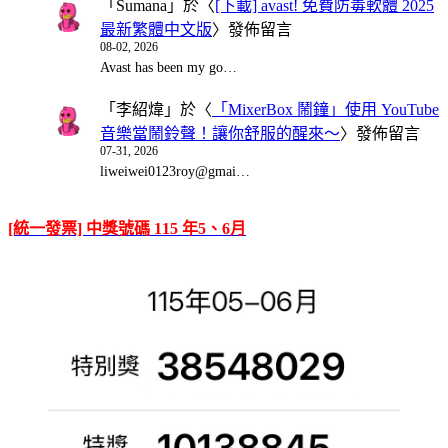
「
Sumana
」於〈
[下載] avast! 免費防毒軟體 2025
最新繁體中文版
〉發佈留言
08-02, 2026
Avast has been my go…
「
李紹煒
」於〈
「MixerBox 鬧鐘」使用 YouTube
音樂當鬧鈴聲！讓你舒服的醒來～
〉發佈留言
07-31, 2026
liweiwei0123roy@gmai…
[統一發票] 中獎號碼 115 年5、6月