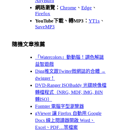
AnyBurn
網路瀏覽：
Chrome
、
Edge
、
Firefox
YouTube下載、轉MP3：
YT1s
、
SaveMP3
隨機文章推薦
「Watercolors」動動腦！調色解謎
益智遊戲
Digg推文跟Twitter微網誌的合體 →
dwigger！
DVD-Ranger ISOBuddy 光碟映像檔
轉檔程式（NRG, MDF, IMG, BIN
轉ISO）
Fontster 電腦字型瀏覽器
gViewer 讓 Firefox 自動用 Google
Docs 線上閱讀器開啟 Word、
Excel、PDF…等檔案