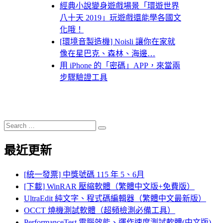
經典小說變身遊戲場景「環遊世界
八十天 2019」玩遊戲還能學各國文
化哦！
[環境音製造機] Noisli 讓你在家就
像在星巴克、森林、海邊…
用 iPhone 的「密碼」APP，來當兩
步驟驗證工具
Search
Search
for:
最近更新
[統一發票] 中獎號碼 115 年 5、6月
[下載] WinRAR 壓縮軟體（繁體中文版+免費版）
UltraEdit 純文字、程式碼編輯器（繁體中文最新版）
OCCT 燒機測試軟體（超頻檢測必備工具）
PerformanceTest 電腦效能、運作速度測試軟體(中文版)