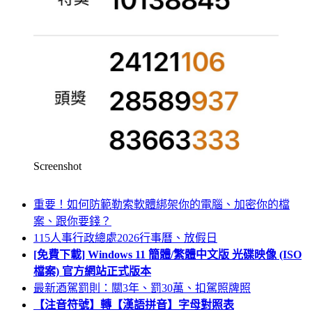
Screenshot
重要！如何防範勒索軟體綁架你的電腦、加密你的檔
案、跟你要錢？
115人事行政總處2026行事曆、放假日
[免費下載] Windows 11 簡體/繁體中文版 光碟映像 (ISO
檔案) 官方網站正式版本
最新酒駕罰則：關3年、罰30萬、扣駕照牌照
【注音符號】轉【漢語拼音】字母對照表