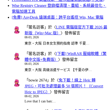
Wise Registry Cleaner 登錄檔清理、重組、系統最佳化、
電腦加速工具
[免費] AnyDesk 遠端桌面：跨平台遙控 Win, Mac 電腦
「
匿名訪客
」於〈
LINE 電腦版官方下載 2026 最
新版（Win+Mac 版）
〉發佈留言
08-03, 2026
東京・大阪 日本女生預約指南 認準 千夏…
「
匿名訪客
」於〈
[下載] WinRAR 壓縮軟體（繁
體中文版+免費版）
〉發佈留言
08-03, 2026
東京・大阪 高級派遣サービス 【千夏の伊…
「
bowie 2674
」於〈
免下載！線上 Heic 轉
JPEG，可批次處理最多 50 張照片！（Convert
Heic to JPEG）
〉發佈留言
08-02, 2026
Love that I can batc…