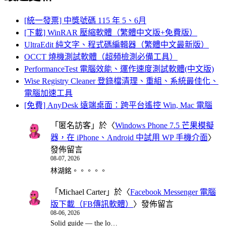
[統一發票] 中獎號碼 115 年 5、6月
[下載] WinRAR 壓縮軟體（繁體中文版+免費版）
UltraEdit 純文字、程式碼編輯器（繁體中文最新版）
OCCT 燒機測試軟體（超頻檢測必備工具）
PerformanceTest 電腦效能、運作速度測試軟體(中文版)
Wise Registry Cleaner 登錄檔清理、重組、系統最佳化、
電腦加速工具
[免費] AnyDesk 遠端桌面：跨平台遙控 Win, Mac 電腦
「
匿名訪客
」於〈
Windows Phone 7.5 芒果模擬
器，在 iPhone、Android 中試用 WP 手機介面
〉
發佈留言
08-07, 2026
林湖銘。。。。。
「
Michael Carter
」於〈
Facebook Messenger 電腦
版下載（FB傳訊軟體）
〉發佈留言
08-06, 2026
Solid guide — the lo…