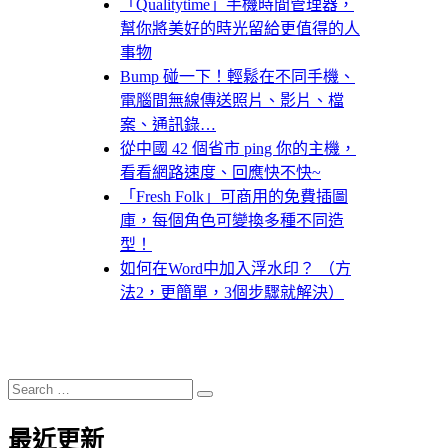
「Qualitytime」手機時間管理器，
幫你將美好的時光留給更值得的人
事物
Bump 碰一下！輕鬆在不同手機、
電腦間無線傳送照片、影片、檔
案、通訊錄…
從中國 42 個省市 ping 你的主機，
看看網路速度、回應快不快~
「Fresh Folk」可商用的免費插圖
庫，每個角色可變換多種不同造
型！
如何在Word中加入浮水印？ （方
法2，更簡單，3個步驟就解決）
Search
Search
for:
最近更新