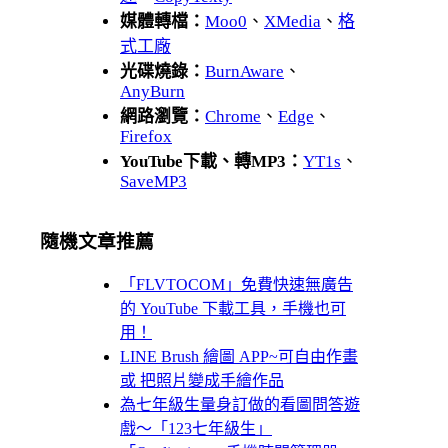
媒體轉檔：
Moo0
、
XMedia
、
格
式工廠
光碟燒錄：
BurnAware
、
AnyBurn
網路瀏覽：
Chrome
、
Edge
、
Firefox
YouTube下載、轉MP3：
YT1s
、
SaveMP3
隨機文章推薦
「FLVTOCOM」免費快速無廣告
的 YouTube 下載工具，手機也可
用！
LINE Brush 繪圖 APP~可自由作畫
或 把照片變成手繪作品
為七年級生量身訂做的看圖問答遊
戲～「123七年級生」