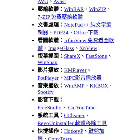
AVG
、
Avast
壓縮軟體：
WinRAR
、
WinZIP
、
7-ZIP 免費壓縮軟體
文書處理：
NotePad++ 純文字編
輯器
、
PDF24
、
Office下載
看圖軟體：
IrfanView 免費看圖軟
體
、
ImageGlass
、
XnView
螢幕抓圖：
ShareX
、
FastStone
、
WinSnap
影片播放：
KMPlayer
、
PotPlayer
、
MPC影音播放器
音樂播放：
WinAMP
、
KKBOX
、
Spotify
影音下載：
FreeStudio
、
CutYouTube
系統工具：
CCleaner
、
RevoUninstaller 軟體移除工具
快捷操作：
HotkeyP
、
鍵盤加
速
、
CopyTexty