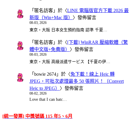
「
匿名訪客
」於〈
LINE 電腦版官方下載 2026 最
新版（Win+Mac 版）
〉發佈留言
08-03, 2026
東京・大阪 日本女生預約指南 認準 千夏…
「
匿名訪客
」於〈
[下載] WinRAR 壓縮軟體（繁
體中文版+免費版）
〉發佈留言
08-03, 2026
東京・大阪 高級派遣サービス 【千夏の伊…
「
bowie 2674
」於〈
免下載！線上 Heic 轉
JPEG，可批次處理最多 50 張照片！（Convert
Heic to JPEG）
〉發佈留言
08-02, 2026
Love that I can batc…
[統一發票] 中獎號碼 115 年5、6月