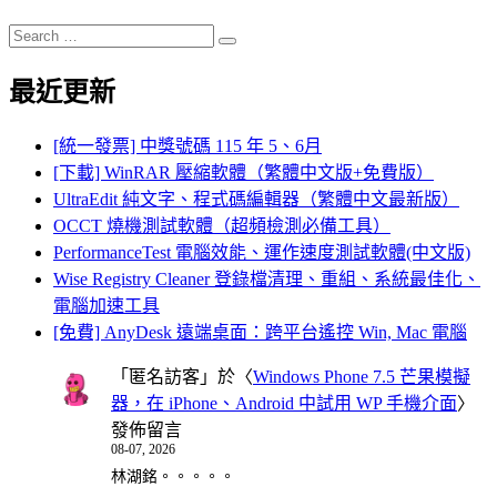
Search
Search
for:
最近更新
[統一發票] 中獎號碼 115 年 5、6月
[下載] WinRAR 壓縮軟體（繁體中文版+免費版）
UltraEdit 純文字、程式碼編輯器（繁體中文最新版）
OCCT 燒機測試軟體（超頻檢測必備工具）
PerformanceTest 電腦效能、運作速度測試軟體(中文版)
Wise Registry Cleaner 登錄檔清理、重組、系統最佳化、
電腦加速工具
[免費] AnyDesk 遠端桌面：跨平台遙控 Win, Mac 電腦
「
匿名訪客
」於〈
Windows Phone 7.5 芒果模擬
器，在 iPhone、Android 中試用 WP 手機介面
〉
發佈留言
08-07, 2026
林湖銘。。。。。