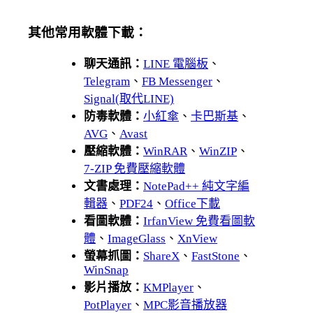
其他常用軟體下載：
聊天通訊：
LINE 電腦板
、
Telegram
、
FB Messenger
、
Signal(取代LINE)
防毒軟體：
小紅傘
、
卡巴斯基
、
AVG
、
Avast
壓縮軟體：
WinRAR
、
WinZIP
、
7-ZIP 免費壓縮軟體
文書處理：
NotePad++ 純文字編
輯器
、
PDF24
、
Office下載
看圖軟體：
IrfanView 免費看圖軟
體
、
ImageGlass
、
XnView
螢幕抓圖：
ShareX
、
FastStone
、
WinSnap
影片播放：
KMPlayer
、
PotPlayer
、
MPC影音播放器