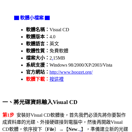
▇ 軟體小檔案 ▇
軟體名稱：
Visual CD
軟體版本：
4.0
軟體語言：
英文
軟體性質：
免費軟體
檔案大小：
2
.
15MB
系統支援：
Windows 98/2000/XP/2003/Vista
官方網站：
http://www.boozet.org/
軟體下載：
按這裡
一、將光碟資訊輸入Visual CD
第1步
安裝好Visual CD軟體後，首先我們必須先將你要製作
成資料庫的光碟、外接硬碟接到電腦中，然後再開啟Visual
CD軟體，依序按下〔
File
〕→【
New
..
.
】，準備建立新的光碟