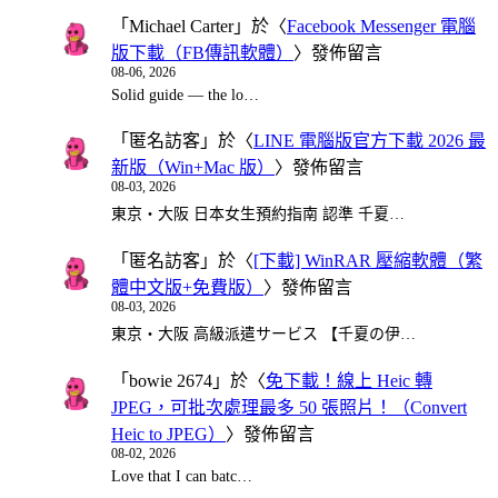
「
Michael Carter
」於〈
Facebook Messenger 電腦
版下載（FB傳訊軟體）
〉發佈留言
08-06, 2026
Solid guide — the lo…
「
匿名訪客
」於〈
LINE 電腦版官方下載 2026 最
新版（Win+Mac 版）
〉發佈留言
08-03, 2026
東京・大阪 日本女生預約指南 認準 千夏…
「
匿名訪客
」於〈
[下載] WinRAR 壓縮軟體（繁
體中文版+免費版）
〉發佈留言
08-03, 2026
東京・大阪 高級派遣サービス 【千夏の伊…
「
bowie 2674
」於〈
免下載！線上 Heic 轉
JPEG，可批次處理最多 50 張照片！（Convert
Heic to JPEG）
〉發佈留言
08-02, 2026
Love that I can batc…