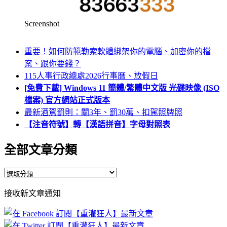
Screenshot
重要！如何防範勒索軟體綁架你的電腦、加密你的檔
案、跟你要錢？
115人事行政總處2026行事曆、放假日
[免費下載] Windows 11 簡體/繁體中文版 光碟映像 (ISO
檔案) 官方網站正式版本
最新酒駕罰則：關3年、罰30萬、扣駕照牌照
【注音符號】轉【漢語拼音】字母對照表
全部文章分類
全
部
接收新文章通知
文
章
分