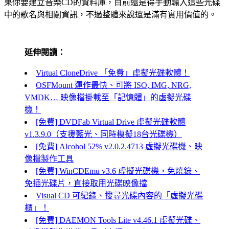
果你要建立音樂CD的資料庫，目前還是得手動輸入這些光碟
中的歌名與相關資訊，不過整體來說還是滿有實用價值的。
延伸閱讀：
Virtual CloneDrive 「免費」虛擬光碟軟體！
OSFMount 運作最快、可將 ISO, IMG, NRG,
VMDK… 映像檔掛載至「記憶體」的虛擬光碟
機！
[免費] DVDFab Virtual Drive 虛擬光碟軟體
v1.3.9.0（支援藍光、同時模擬18台光碟機）
[免費] Alcohol 52% v2.0.2.4713 虛擬光碟機、映
像檔製作工具
[免費] WinCDEmu v3.6 虛擬光碟機，免燒錄、
免插光碟片，直接取用光碟映像擋
Visual CD 可紀錄、搜尋光碟內容的「虛擬光碟
櫃」！
[免費] DAEMON Tools Lite v4.46.1 虛擬光碟、