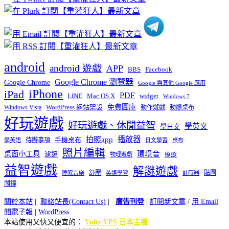
類
android
android 遊戲
APP
BBS
Facebook
Google Chrome 瀏覽器
Google Chrome
Google 與其他 Google 應用
iPhone
iPad
PDF
widget
LINE
Mac OS X
Windows 7
免費圖庫
Windows Vista
WordPress 網站架設
動作遊戲
動態桌布
好玩遊戲
好玩遊戲、休閒益智
學英文
學日文
播放器
拍照app
待辦事項
手機桌布
學英語
日文學習
桌布
照片編輯
桌面小工具
環境音
濾鏡
療癒
物理遊戲
益智遊戲
解謎遊戲
舒壓
貼圖
計時器
睡眠音樂
英語學習
鬧鐘
關於本站
|
聯絡站長(Contact Us)
|
廣告刊登
|
訂閱新文章
/
用 Email
閱電子報
|
WordPress
本站使用又快又便宜的：
Vultr VPS 日本主機