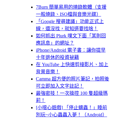
7Burn 簡單易用的燒錄軟體（支援
一般燒錄、ISO檔與音樂光碟）
「Google 搜尋建議」功能正式上
線，還沒找，就知道要找啥！
如何抓出 Plurk 噗文下面「某則回
應訊息」的網址？
iPhone/Android 電子書：讓你提早
十年退休的投資祕籍
在 YouTube 上快速剪接影片、加上
背景音樂！
Camma 超方便的照片筆記，拍照後
可立即加入文字註記！
最強密技！一次操控 100 隻超級瑪
莉！
[小噁心遊戲] 「停止蠕蟲！」睡前
別玩~小心蟲蟲入夢！（Android）