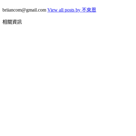
briiancom@gmail.com
View all posts by 不來恩
相關資訊