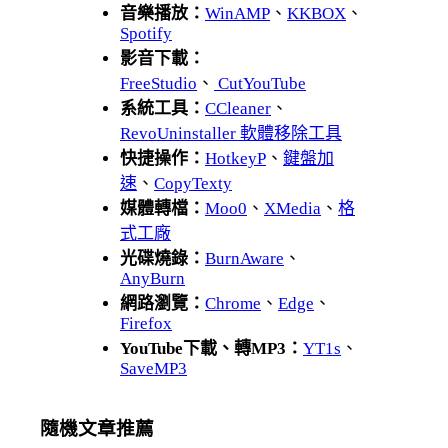
音樂播放：
WinAMP
、
KKBOX
、
Spotify
影音下載：
FreeStudio
、
CutYouTube
系統工具：
CCleaner
、
RevoUninstaller 軟體移除工具
快捷操作：
HotkeyP
、
鍵盤加
速
、
CopyTexty
媒體轉檔：
Moo0
、
XMedia
、
格
式工廠
光碟燒錄：
BurnAware
、
AnyBurn
網路瀏覽：
Chrome
、
Edge
、
Firefox
YouTube下載、轉MP3：
YT1s
、
SaveMP3
隨機文章推薦