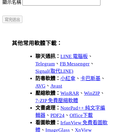
顯示名稱
其他常用軟體下載：
聊天通訊：
LINE 電腦板
、
Telegram
、
FB Messenger
、
Signal(取代LINE)
防毒軟體：
小紅傘
、
卡巴斯基
、
AVG
、
Avast
壓縮軟體：
WinRAR
、
WinZIP
、
7-ZIP 免費壓縮軟體
文書處理：
NotePad++ 純文字編
輯器
、
PDF24
、
Office下載
看圖軟體：
IrfanView 免費看圖軟
體
、
ImageGlass
、
XnView