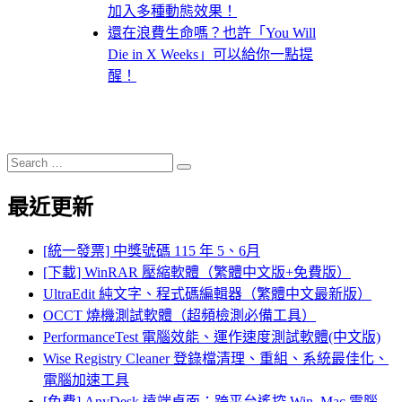
加入多種動態效果！
還在浪費生命嗎？也許「You Will
Die in X Weeks」可以給你一點提
醒！
Search
Search
for:
最近更新
[統一發票] 中獎號碼 115 年 5、6月
[下載] WinRAR 壓縮軟體（繁體中文版+免費版）
UltraEdit 純文字、程式碼編輯器（繁體中文最新版）
OCCT 燒機測試軟體（超頻檢測必備工具）
PerformanceTest 電腦效能、運作速度測試軟體(中文版)
Wise Registry Cleaner 登錄檔清理、重組、系統最佳化、
電腦加速工具
[免費] AnyDesk 遠端桌面：跨平台遙控 Win, Mac 電腦