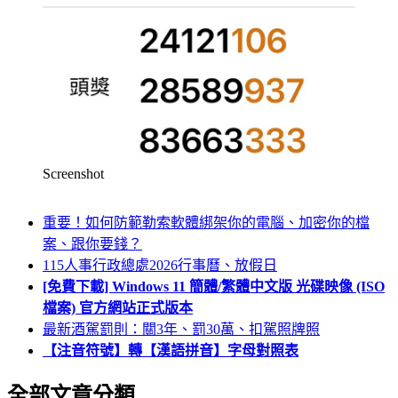
Screenshot
重要！如何防範勒索軟體綁架你的電腦、加密你的檔
案、跟你要錢？
115人事行政總處2026行事曆、放假日
[免費下載] Windows 11 簡體/繁體中文版 光碟映像 (ISO
檔案) 官方網站正式版本
最新酒駕罰則：關3年、罰30萬、扣駕照牌照
【注音符號】轉【漢語拼音】字母對照表
全部文章分類