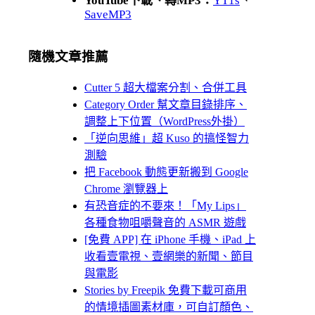
YouTube下載、轉MP3：
YT1s
、
SaveMP3
隨機文章推薦
Cutter 5 超大檔案分割、合併工具
Category Order 幫文章目錄排序、
調整上下位置（WordPress外掛）
「逆向思維」超 Kuso 的搞怪智力
測驗
把 Facebook 動態更新搬到 Google
Chrome 瀏覽器上
有恐音症的不要來！「My Lips」
各種食物咀嚼聲音的 ASMR 遊戲
[免費 APP] 在 iPhone 手機、iPad 上
收看壹電視、壹網樂的新聞、節目
與電影
Stories by Freepik 免費下載可商用
的情境插圖素材庫，可自訂顏色、