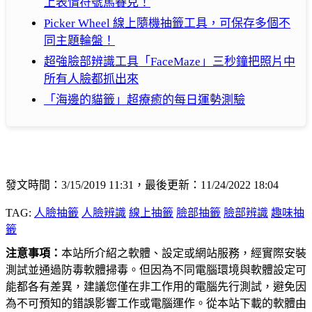
上表情符號馬賽克！
Picker Wheel 線上隨機抽籤工具，可保存多個不
同主題輪盤！
超強臉部辨識工具「FaceMaze」三秒鐘把照片中
所有人臉都抓出來
「海邊的貓籤」超療癒的每日運勢測驗
發文時間：3/15/2019 11:31，最後更新：11/24/2022 18:04
TAG:
人臉抽籤
人臉辨識
線上抽籤
臉部抽籤
臉部辨識
趣味抽
籤
注意事項：
本站所介紹之軟體、設定或網站服務，經實際安裝
測試並通過防毒軟體掃毒。但因為不同電腦環境與軟體設定可
能都各有差異，建議您僅在非工作用的電腦先行測試，避免因
為不可預知的錯誤影響工作或電腦運作。從本站下載的軟體由