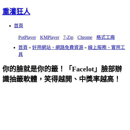
重灌狂人
Menu
Skip
首頁
to
content
PotPlayer
KMPlayer
7-Zip
Chrome
格式工廠
首頁
»
好用網站、網路免費資源
»
線上服務、實用工
具
你的臉就是你的籤！「Facelot」臉部辦
識抽籤軟體，笑得越開、中獎率越高！