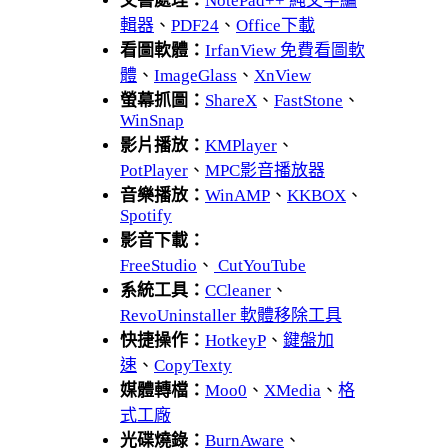
文書處理：
NotePad++ 純文字編
輯器
、
PDF24
、
Office下載
看圖軟體：
IrfanView 免費看圖軟
體
、
ImageGlass
、
XnView
螢幕抓圖：
ShareX
、
FastStone
、
WinSnap
影片播放：
KMPlayer
、
PotPlayer
、
MPC影音播放器
音樂播放：
WinAMP
、
KKBOX
、
Spotify
影音下載：
FreeStudio
、
CutYouTube
系統工具：
CCleaner
、
RevoUninstaller 軟體移除工具
快捷操作：
HotkeyP
、
鍵盤加
速
、
CopyTexty
媒體轉檔：
Moo0
、
XMedia
、
格
式工廠
光碟燒錄：
BurnAware
、