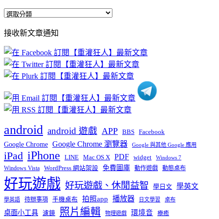
全
部
接收新文章通知
文
章
分
類
android
android 遊戲
APP
BBS
Facebook
Google Chrome 瀏覽器
Google Chrome
Google 與其他 Google 應用
iPhone
iPad
PDF
widget
LINE
Mac OS X
Windows 7
免費圖庫
Windows Vista
WordPress 網站架設
動作遊戲
動態桌布
好玩遊戲
好玩遊戲、休閒益智
學英文
學日文
播放器
拍照app
待辦事項
手機桌布
學英語
日文學習
桌布
照片編輯
桌面小工具
環境音
濾鏡
療癒
物理遊戲