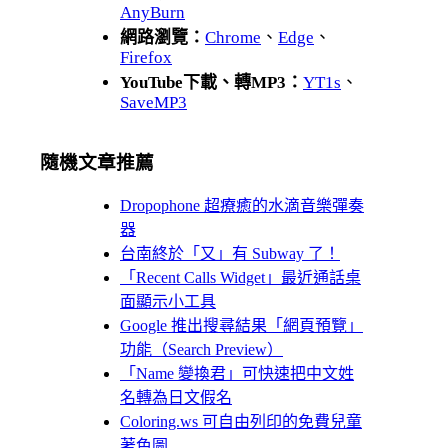
AnyBurn
網路瀏覽：
Chrome
、
Edge
、
Firefox
YouTube下載、轉MP3：
YT1s
、
SaveMP3
隨機文章推薦
Dropophone 超療癒的水滴音樂彈奏
器
台南終於「又」有 Subway 了！
「Recent Calls Widget」最近通話桌
面顯示小工具
Google 推出搜尋結果「網頁預覽」
功能（Search Preview）
「Name 變換君」可快速把中文姓
名轉為日文假名
Coloring.ws 可自由列印的免費兒童
著色圖