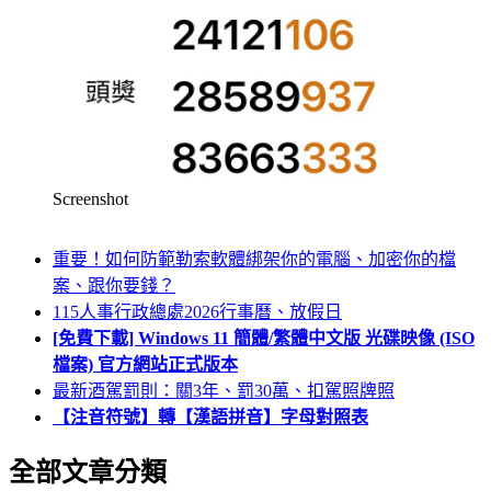
Screenshot
重要！如何防範勒索軟體綁架你的電腦、加密你的檔
案、跟你要錢？
115人事行政總處2026行事曆、放假日
[免費下載] Windows 11 簡體/繁體中文版 光碟映像 (ISO
檔案) 官方網站正式版本
最新酒駕罰則：關3年、罰30萬、扣駕照牌照
【注音符號】轉【漢語拼音】字母對照表
全部文章分類