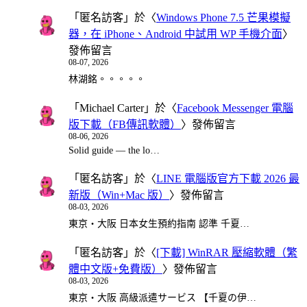
「
匿名訪客
」於〈
Windows Phone 7.5 芒果模擬
器，在 iPhone、Android 中試用 WP 手機介面
〉
發佈留言
08-07, 2026
林湖銘。。。。。
「
Michael Carter
」於〈
Facebook Messenger 電腦
版下載（FB傳訊軟體）
〉發佈留言
08-06, 2026
Solid guide — the lo…
「
匿名訪客
」於〈
LINE 電腦版官方下載 2026 最
新版（Win+Mac 版）
〉發佈留言
08-03, 2026
東京・大阪 日本女生預約指南 認準 千夏…
「
匿名訪客
」於〈
[下載] WinRAR 壓縮軟體（繁
體中文版+免費版）
〉發佈留言
08-03, 2026
東京・大阪 高級派遣サービス 【千夏の伊…