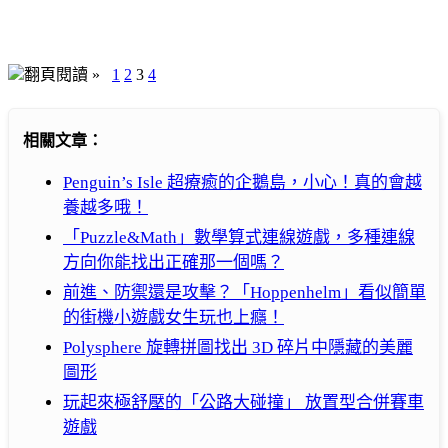
翻頁閱讀 »
1
2
3
4
相關文章：
Penguin’s Isle 超療癒的企鵝島，小心！真的會越
養越多哦！
「Puzzle&Math」數學算式連線遊戲，多種連線
方向你能找出正確那一個嗎？
前進、防禦還是攻擊？「Hoppenhelm」看似簡單
的街機小遊戲女生玩也上癮！
Polysphere 旋轉拼圖找出 3D 碎片中隱藏的美麗
圖形
玩起來極舒壓的「公路大碰撞」 放置型合併賽車
遊戲