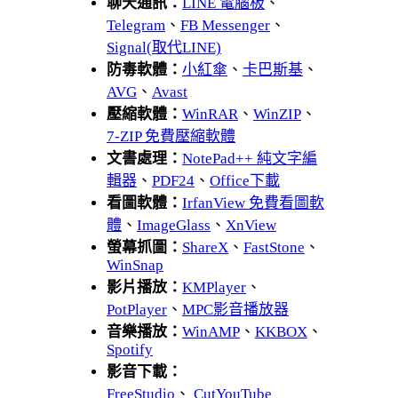
聊天通訊：
LINE 電腦板
、
Telegram
、
FB Messenger
、
Signal(取代LINE)
防毒軟體：
小紅傘
、
卡巴斯基
、
AVG
、
Avast
壓縮軟體：
WinRAR
、
WinZIP
、
7-ZIP 免費壓縮軟體
文書處理：
NotePad++ 純文字編
輯器
、
PDF24
、
Office下載
看圖軟體：
IrfanView 免費看圖軟
體
、
ImageGlass
、
XnView
螢幕抓圖：
ShareX
、
FastStone
、
WinSnap
影片播放：
KMPlayer
、
PotPlayer
、
MPC影音播放器
音樂播放：
WinAMP
、
KKBOX
、
Spotify
影音下載：
FreeStudio
、
CutYouTube