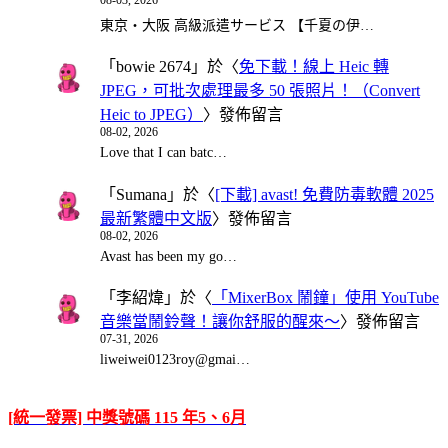
08-03, 2026
東京・大阪 高級派遣サービス 【千夏の伊…
「
bowie 2674
」於〈
免下載！線上 Heic 轉
JPEG，可批次處理最多 50 張照片！（Convert
Heic to JPEG）
〉發佈留言
08-02, 2026
Love that I can batc…
「
Sumana
」於〈
[下載] avast! 免費防毒軟體 2025
最新繁體中文版
〉發佈留言
08-02, 2026
Avast has been my go…
「
李紹煒
」於〈
「MixerBox 鬧鐘」使用 YouTube
音樂當鬧鈴聲！讓你舒服的醒來～
〉發佈留言
07-31, 2026
liweiwei0123roy@gmai…
[統一發票] 中獎號碼 115 年5、6月