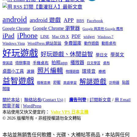
android
android 遊戲
APP
BBS
Facebook
Google Chrome 瀏覽器
Google Chrome
Google 與其他 Google 應用
iPhone
iPad
PDF
widget
LINE
Mac OS X
Windows 7
免費圖庫
Windows Vista
WordPress 網站架設
動作遊戲
動態桌布
好玩遊戲
好玩遊戲、休閒益智
學英文
學日文
播放器
拍照app
待辦事項
手機桌布
學英語
日文學習
桌布
照片編輯
桌面小工具
環境音
濾鏡
療癒
物理遊戲
益智遊戲
解謎遊戲
舒壓
貼圖
計時器
睡眠音樂
英語學習
鬧鐘
關於本站
|
聯絡站長(Contact Us)
|
廣告刊登
|
訂閱新文章
/
用 Email
閱電子報
|
WordPress
本站使用又快又便宜的：
Vultr VPS 日本主機
© 2026 版權所有，非經授權請勿全文轉貼
本站並無銷售任何軟體、光碟、大補帖等商品，本站與任何