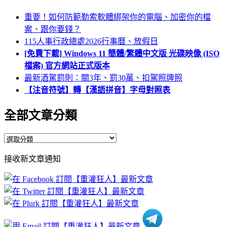
重要！如何防範勒索軟體綁架你的電腦、加密你的檔
案、跟你要錢？
115人事行政總處2026行事曆、放假日
[免費下載] Windows 11 簡體/繁體中文版 光碟映像 (ISO
檔案) 官方網站正式版本
最新酒駕罰則：關3年、罰30萬、扣駕照牌照
【注音符號】轉【漢語拼音】字母對照表
全部文章分類
全
部
接收新文章通知
文
章
分
類