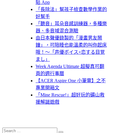
貼 App
「長除法」幫孩子檢查數學作業的
好幫手
「聽音」耳朵音感訓練器，多種樂
器、多音域混合測驗
由日本聲優錄製的「漫畫男友鬧
鐘」，可陪睡也能溫柔的叫你起床
哦！～「声優ボイス×恋する目覚
まし」
Week Agenda Ultimate 超擬真可翻
頁的週行事曆
【ACER Aspire One 小筆電】之不
專業開箱文
「Mine Rescue!」超好玩的礦山救
援解謎遊戲
Search