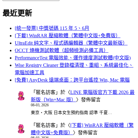
Search
for:
最近更新
[統一發票] 中獎號碼 115 年 5、6月
[下載] WinRAR 壓縮軟體（繁體中文版+免費版）
UltraEdit 純文字、程式碼編輯器（繁體中文最新版）
OCCT 燒機測試軟體（超頻檢測必備工具）
PerformanceTest 電腦效能、運作速度測試軟體(中文版)
Wise Registry Cleaner 登錄檔清理、重組、系統最佳化、
電腦加速工具
[免費] AnyDesk 遠端桌面：跨平台遙控 Win, Mac 電腦
「
匿名訪客
」於〈
LINE 電腦版官方下載 2026 最
新版（Win+Mac 版）
〉發佈留言
08-03, 2026
東京・大阪 日本女生預約指南 認準 千夏…
「
匿名訪客
」於〈
[下載] WinRAR 壓縮軟體（繁
體中文版+免費版）
〉發佈留言