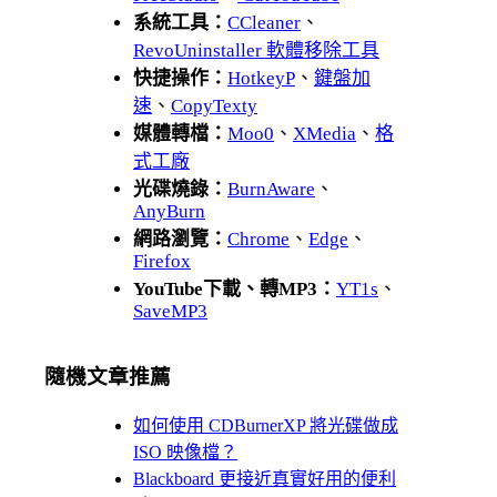
系統工具：
CCleaner
、
RevoUninstaller 軟體移除工具
快捷操作：
HotkeyP
、
鍵盤加
速
、
CopyTexty
媒體轉檔：
Moo0
、
XMedia
、
格
式工廠
光碟燒錄：
BurnAware
、
AnyBurn
網路瀏覽：
Chrome
、
Edge
、
Firefox
YouTube下載、轉MP3：
YT1s
、
SaveMP3
隨機文章推薦
如何使用 CDBurnerXP 將光碟做成
ISO 映像檔？
Blackboard 更接近真實好用的便利