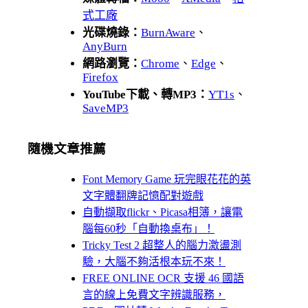
式工廠
光碟燒錄：
BurnAware
、
AnyBurn
網路瀏覽：
Chrome
、
Edge
、
Firefox
YouTube下載、轉MP3：
YT1s
、
SaveMP3
隨機文章推薦
Font Memory Game 玩完眼花花的英
文字體翻牌記憶配對遊戲
自動擷取flickr、Picasa相簿，讓電
腦每60秒「自動換桌布」！
Tricky Test 2 超整人的腦力激盪測
驗，大腦不夠活根本玩不來！
FREE ONLINE OCR 支援 46 國語
言的線上免費文字辨識服務，