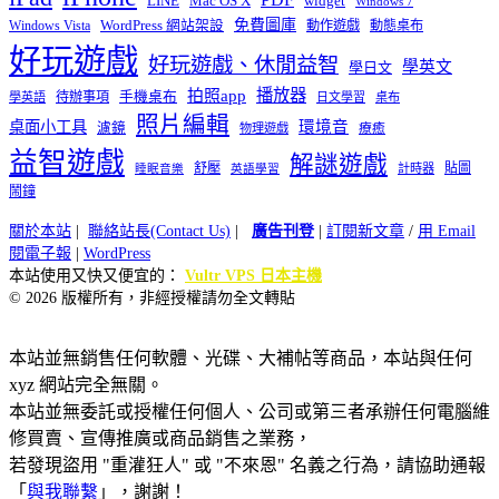
widget
LINE
Mac OS X
Windows 7
免費圖庫
Windows Vista
WordPress 網站架設
動作遊戲
動態桌布
好玩遊戲
好玩遊戲、休閒益智
學英文
學日文
播放器
拍照app
待辦事項
手機桌布
學英語
日文學習
桌布
照片編輯
桌面小工具
環境音
濾鏡
療癒
物理遊戲
益智遊戲
解謎遊戲
舒壓
貼圖
計時器
睡眠音樂
英語學習
鬧鐘
關於本站
|
聯絡站長(Contact Us)
|
廣告刊登
|
訂閱新文章
/
用 Email
閱電子報
|
WordPress
本站使用又快又便宜的：
Vultr VPS 日本主機
© 2026 版權所有，非經授權請勿全文轉貼
本站並無銷售任何軟體、光碟、大補帖等商品，本站與任何
xyz 網站完全無關。
本站並無委託或授權任何個人、公司或第三者承辦任何電腦維
修買賣、宣傳推廣或商品銷售之業務，
若發現盜用 "重灌狂人" 或 "不來恩" 名義之行為，請協助通報
「
與我聯繫
」，謝謝！