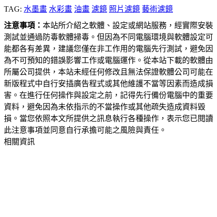
TAG:
水墨畫
水彩畫
油畫
濾鏡
照片濾鏡
藝術濾鏡
注意事項：
本站所介紹之軟體、設定或網站服務，經實際安裝
測試並通過防毒軟體掃毒。但因為不同電腦環境與軟體設定可
能都各有差異，建議您僅在非工作用的電腦先行測試，避免因
為不可預知的錯誤影響工作或電腦運作。從本站下載的軟體由
所屬公司提供，本站未經任何修改且無法保證軟體公司可能在
新版程式中自行安插廣告程式或其他維護不當等因素而造成損
害。在進行任何操作與設定之前，記得先行備份電腦中的重要
資料，避免因為未依指示的不當操作或其他疏失造成資料毀
損。當您依照本文所提供之訊息執行各種操作，表示您已閱讀
此注意事項並同意自行承擔可能之風險與責任。
相關資訊