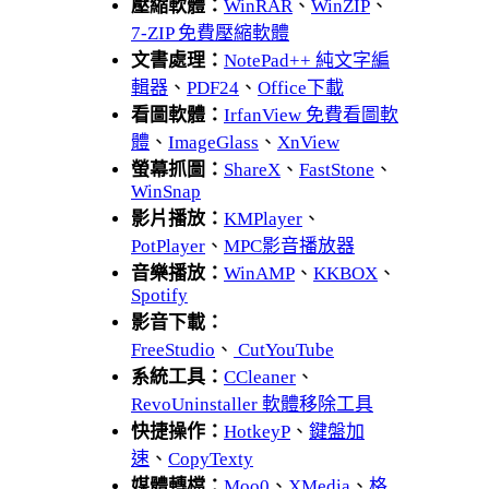
壓縮軟體：
WinRAR
、
WinZIP
、
7-ZIP 免費壓縮軟體
文書處理：
NotePad++ 純文字編
輯器
、
PDF24
、
Office下載
看圖軟體：
IrfanView 免費看圖軟
體
、
ImageGlass
、
XnView
螢幕抓圖：
ShareX
、
FastStone
、
WinSnap
影片播放：
KMPlayer
、
PotPlayer
、
MPC影音播放器
音樂播放：
WinAMP
、
KKBOX
、
Spotify
影音下載：
FreeStudio
、
CutYouTube
系統工具：
CCleaner
、
RevoUninstaller 軟體移除工具
快捷操作：
HotkeyP
、
鍵盤加
速
、
CopyTexty
媒體轉檔：
Moo0
、
XMedia
、
格