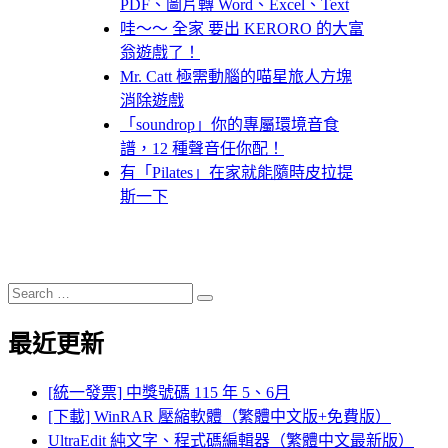
PDF、圖片轉 Word、Excel、Text
哇～～ 全家 要出 KERORO 的大富
翁遊戲了！
Mr. Catt 極需動腦的喵星旅人方塊
消除遊戲
「soundrop」你的專屬環境音食
譜，12 種聲音任你配！
有「Pilates」在家就能隨時皮拉提
斯一下
Search
Search
for:
最近更新
[統一發票] 中獎號碼 115 年 5、6月
[下載] WinRAR 壓縮軟體（繁體中文版+免費版）
UltraEdit 純文字、程式碼編輯器（繁體中文最新版）