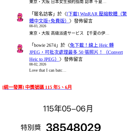
東京・大阪 日本女生預約指南 認準 千夏…
「
匿名訪客
」於〈
[下載] WinRAR 壓縮軟體（繁
體中文版+免費版）
〉發佈留言
08-03, 2026
東京・大阪 高級派遣サービス 【千夏の伊…
「
bowie 2674
」於〈
免下載！線上 Heic 轉
JPEG，可批次處理最多 50 張照片！（Convert
Heic to JPEG）
〉發佈留言
08-02, 2026
Love that I can batc…
[統一發票] 中獎號碼 115 年5、6月