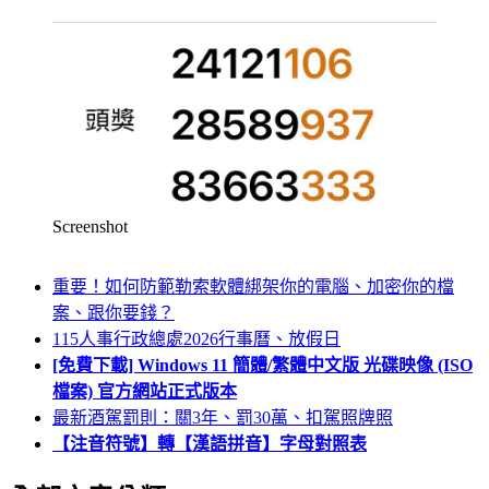
Screenshot
重要！如何防範勒索軟體綁架你的電腦、加密你的檔
案、跟你要錢？
115人事行政總處2026行事曆、放假日
[免費下載] Windows 11 簡體/繁體中文版 光碟映像 (ISO
檔案) 官方網站正式版本
最新酒駕罰則：關3年、罰30萬、扣駕照牌照
【注音符號】轉【漢語拼音】字母對照表