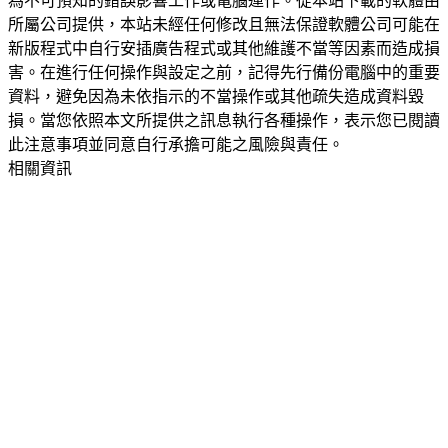
為不可預知的錯誤影響工作或電腦運作。從本站下載的軟體由
所屬公司提供，本站未經任何修改且無法保證軟體公司可能在
新版程式中自行安插廣告程式或其他維護不當等因素而造成損
害。在進行任何操作與設定之前，記得先行備份電腦中的重要
資料，避免因為未依指示的不當操作或其他疏失造成資料毀
損。當您依照本文所提供之訊息執行各種操作，表示您已閱讀
此注意事項並同意自行承擔可能之風險與責任。
相關資訊