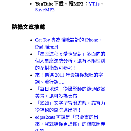
YouTube下載、轉MP3：
YT1s
、
SaveMP3
隨機文章推薦
Cat Toy 專為貓咪設計的 iPhone、
iPad 貓玩具
「星座運程 x 愛情配對」多面向的
個人星座運勢分析，還有不限性別
的配對指數可參考！
來！票選 2011 年最讓你想吐的字
詞、流行語….
「每日地球」從攝影師的鏡頭欣賞
美景，還可設為桌布
「0528」文字型冒險遊戲，靠智力
從神秘的醫院逃出吧！
edges2cats 可說是「只要畫的出
來，我就給你更恐怖」的貓咪圖產