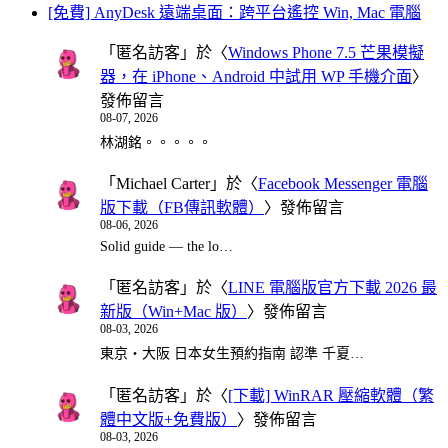
[免費] AnyDesk 遠端桌面：跨平台遙控 Win, Mac 電腦
「
匿名訪客
」於〈
Windows Phone 7.5 芒果模擬
器，在 iPhone、Android 中試用 WP 手機介面
〉
發佈留言
08-07, 2026
林湖銘。。。。。
「
Michael Carter
」於〈
Facebook Messenger 電腦
版下載（FB傳訊軟體）
〉發佈留言
08-06, 2026
Solid guide — the lo…
「
匿名訪客
」於〈
LINE 電腦版官方下載 2026 最
新版（Win+Mac 版）
〉發佈留言
08-03, 2026
東京・大阪 日本女生預約指南 認準 千夏…
「
匿名訪客
」於〈
[下載] WinRAR 壓縮軟體（繁
體中文版+免費版）
〉發佈留言
08-03, 2026