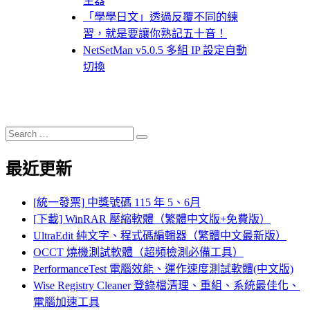
生器
「學學日文」透過反覆不同的練
習，就是要讓你熟記五十音！
NetSetMan v5.0.5 多組 IP 設定自動
切換
Search
Search
for:
最近更新
[統一發票] 中獎號碼 115 年 5、6月
[下載] WinRAR 壓縮軟體（繁體中文版+免費版）
UltraEdit 純文字、程式碼編輯器（繁體中文最新版）
OCCT 燒機測試軟體（超頻檢測必備工具）
PerformanceTest 電腦效能、運作速度測試軟體(中文版)
Wise Registry Cleaner 登錄檔清理、重組、系統最佳化、
電腦加速工具