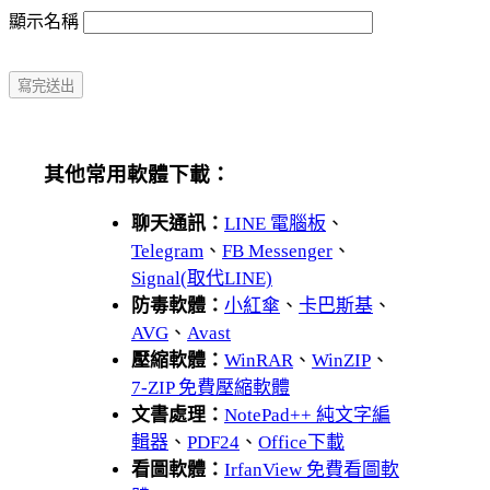
顯示名稱
其他常用軟體下載：
聊天通訊：
LINE 電腦板
、
Telegram
、
FB Messenger
、
Signal(取代LINE)
防毒軟體：
小紅傘
、
卡巴斯基
、
AVG
、
Avast
壓縮軟體：
WinRAR
、
WinZIP
、
7-ZIP 免費壓縮軟體
文書處理：
NotePad++ 純文字編
輯器
、
PDF24
、
Office下載
看圖軟體：
IrfanView 免費看圖軟