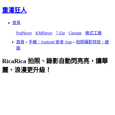
重灌狂人
Menu
Skip
首頁
to
content
PotPlayer
KMPlayer
7-Zip
Chrome
格式工廠
首頁
»
手機：Android 安卓 App
»
拍照攝影特效、繪
圖
RicaRica 拍照、錄影自動閃亮亮，讓華
麗、浪漫更升級！