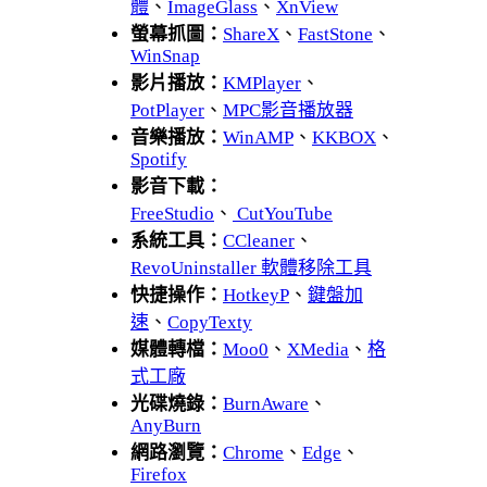
體
、
ImageGlass
、
XnView
螢幕抓圖：
ShareX
、
FastStone
、
WinSnap
影片播放：
KMPlayer
、
PotPlayer
、
MPC影音播放器
音樂播放：
WinAMP
、
KKBOX
、
Spotify
影音下載：
FreeStudio
、
CutYouTube
系統工具：
CCleaner
、
RevoUninstaller 軟體移除工具
快捷操作：
HotkeyP
、
鍵盤加
速
、
CopyTexty
媒體轉檔：
Moo0
、
XMedia
、
格
式工廠
光碟燒錄：
BurnAware
、
AnyBurn
網路瀏覽：
Chrome
、
Edge
、
Firefox