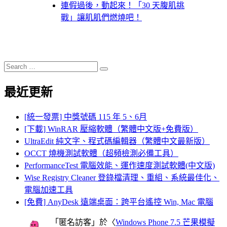
連假過後，動起來！「30 天腹肌挑
戰」讓肌肌們燃燒吧！
Search
Search
for:
最近更新
[統一發票] 中獎號碼 115 年 5、6月
[下載] WinRAR 壓縮軟體（繁體中文版+免費版）
UltraEdit 純文字、程式碼編輯器（繁體中文最新版）
OCCT 燒機測試軟體（超頻檢測必備工具）
PerformanceTest 電腦效能、運作速度測試軟體(中文版)
Wise Registry Cleaner 登錄檔清理、重組、系統最佳化、
電腦加速工具
[免費] AnyDesk 遠端桌面：跨平台遙控 Win, Mac 電腦
「
匿名訪客
」於〈
Windows Phone 7.5 芒果模擬