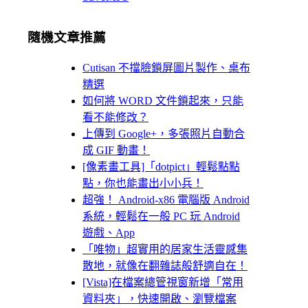
隨機文章推薦
Cutisan 不擋臉鎖屏圖片製作、桌布
精選
如何將 WORD 文件鎖起來，只能
看不能修改？
上傳到 Google+，多張照片自動合
成 GIF 動畫！
[像素畫工具]「dotpict」輕鬆點點
點，你也能畫出小小兵！
超強！ Android-x86 電腦版 Android
系統，輕鬆在一般 PC 玩 Android
遊戲、App
「唯物」超實用的居家生活靈感集
散地，就像在翻雜誌般舒適自在！
[Vista]在檔案總管視窗新增「常用
資料夾」，快速開啟、瀏覽檔案