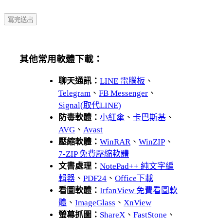
其他常用軟體下載：
聊天通訊：
LINE 電腦板
、
Telegram
、
FB Messenger
、
Signal(取代LINE)
防毒軟體：
小紅傘
、
卡巴斯基
、
AVG
、
Avast
壓縮軟體：
WinRAR
、
WinZIP
、
7-ZIP 免費壓縮軟體
文書處理：
NotePad++ 純文字編
輯器
、
PDF24
、
Office下載
看圖軟體：
IrfanView 免費看圖軟
體
、
ImageGlass
、
XnView
螢幕抓圖：
ShareX
、
FastStone
、