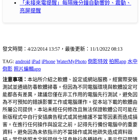
「未接來電提醒」每隔幾分鐘自動響鈴、震動、
亮屏提醒
發文時間：4/22/2014 13:57，最後更新：11/1/2022 08:13
TAG:
android
iPad
iPhone
WaterMyPhoto
倒影特效
拍照app
水中
倒影
照片編輯app
注意事項：
本站所介紹之軟體、設定或網站服務，經實際安裝
測試並通過防毒軟體掃毒。但因為不同電腦環境與軟體設定可
能都各有差異，建議您僅在非工作用的電腦先行測試，避免因
為不可預知的錯誤影響工作或電腦運作。從本站下載的軟體由
所屬公司提供，本站未經任何修改且無法保證軟體公司可能在
新版程式中自行安插廣告程式或其他維護不當等因素而造成損
害。在進行任何操作與設定之前，記得先行備份電腦中的重要
資料，避免因為未依指示的不當操作或其他疏失造成資料毀
損。當您依照本文所提供之訊息執行各種操作，表示您已閱讀