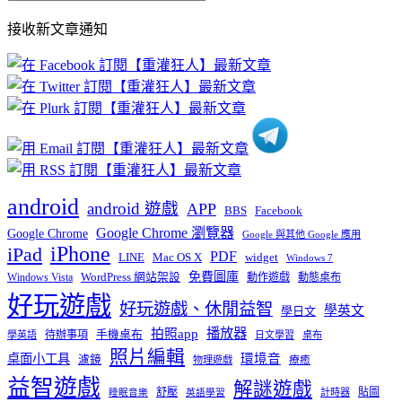
部
接收新文章通知
文
章
分
類
android
android 遊戲
APP
BBS
Facebook
Google Chrome 瀏覽器
Google Chrome
Google 與其他 Google 應用
iPhone
iPad
PDF
widget
LINE
Mac OS X
Windows 7
免費圖庫
Windows Vista
WordPress 網站架設
動作遊戲
動態桌布
好玩遊戲
好玩遊戲、休閒益智
學英文
學日文
播放器
拍照app
待辦事項
手機桌布
學英語
日文學習
桌布
照片編輯
桌面小工具
環境音
濾鏡
療癒
物理遊戲
益智遊戲
解謎遊戲
舒壓
貼圖
計時器
睡眠音樂
英語學習