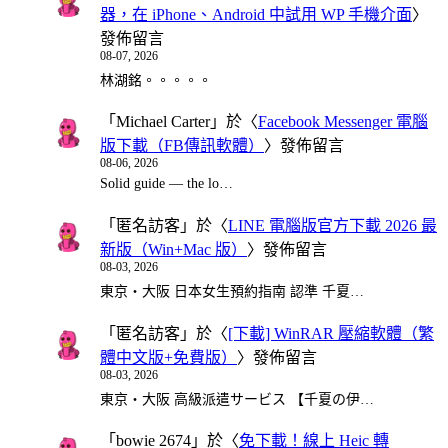
器，在 iPhone、Android 中試用 WP 手機介面
〉
發佈留言
08-07, 2026
林湖銘。。。。。
「
Michael Carter
」於〈
Facebook Messenger 電腦
版下載（FB傳訊軟體）
〉發佈留言
08-06, 2026
Solid guide — the lo…
「
匿名訪客
」於〈
LINE 電腦版官方下載 2026 最
新版（Win+Mac 版）
〉發佈留言
08-03, 2026
東京・大阪 日本女生預約指南 認準 千夏…
「
匿名訪客
」於〈
[下載] WinRAR 壓縮軟體（繁
體中文版+免費版）
〉發佈留言
08-03, 2026
東京・大阪 高級派遣サービス 【千夏の伊…
「
bowie 2674
」於〈
免下載！線上 Heic 轉