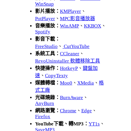
WinSnap
影片播放：
KMPlayer
、
PotPlayer
、
MPC影音播放器
音樂播放：
WinAMP
、
KKBOX
、
Spotify
影音下載：
FreeStudio
、
CutYouTube
系統工具：
CCleaner
、
RevoUninstaller 軟體移除工具
快捷操作：
HotkeyP
、
鍵盤加
速
、
CopyTexty
媒體轉檔：
Moo0
、
XMedia
、
格
式工廠
光碟燒錄：
BurnAware
、
AnyBurn
網路瀏覽：
Chrome
、
Edge
、
Firefox
YouTube下載、轉MP3：
YT1s
、
SaveMP3