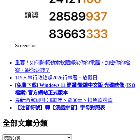
Screenshot
重要！如何防範勒索軟體綁架你的電腦、加密你的檔
案、跟你要錢？
115人事行政總處2026行事曆、放假日
[免費下載] Windows 11 簡體/繁體中文版 光碟映像 (ISO
檔案) 官方網站正式版本
最新酒駕罰則：關3年、罰30萬、扣駕照牌照
【注音符號】轉【漢語拼音】字母對照表
全部文章分類
全