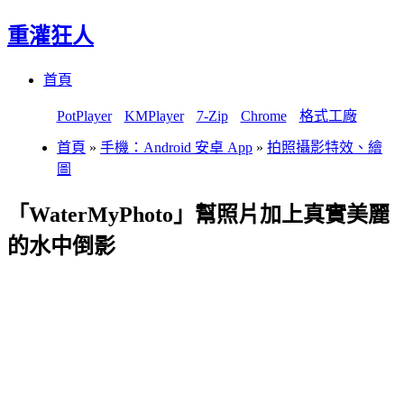
重灌狂人
Menu
Skip
首頁
to
content
PotPlayer
KMPlayer
7-Zip
Chrome
格式工廠
首頁
»
手機：Android 安卓 App
»
拍照攝影特效、繪
圖
「WaterMyPhoto」幫照片加上真實美麗
的水中倒影